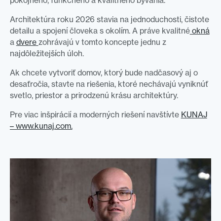
pokojného, funkčného a kvalitného bývania.
Architektúra roku 2026 stavia na jednoduchosti, čistote
detailu a spojení človeka s okolím. A práve kvalitné
okná
a
dvere
zohrávajú v tomto koncepte jednu z
najdôležitejších úloh.
Ak chcete vytvoriť domov, ktorý bude nadčasový aj o
desaťročia, stavte na riešenia, ktoré nechávajú vyniknúť
svetlo, priestor a prirodzenú krásu architektúry.
Pre viac inšpirácií a moderných riešení navštívte
KUNAJ
– www.kunaj.com.