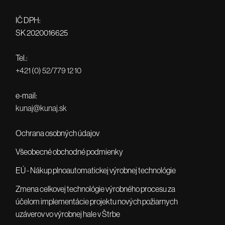
IČ DPH:
SK 2020016625
Tel.:
+421 (0) 52/779 12 10
e-mail:
kunaj@kunaj.sk
Ochrana osobných údajov
Všeobecné obchodné podmienky
EÚ - Nákup plnoautomatickej výrobnej technológie
Zmena celkovej technológie výrobného procesu za
účelom implementácie projektu nových požiarnych
uzáverov vo výrobnej hale v Štrbe