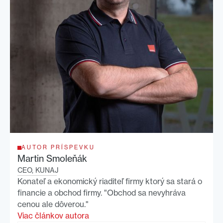
AUTOR PRÍSPEVKU
Martin Smoleňák
CEO, KUNAJ
Konateľ a ekonomický riaditeľ firmy ktorý sa stará o
financie a obchod firmy. "Obchod sa nevyhráva
cenou ale dôverou."
Viac článkov autora