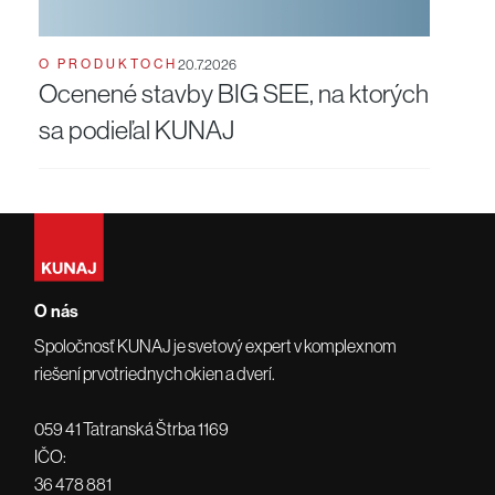
O PRODUKTOCH
20.7.2026
Ocenené stavby BIG SEE, na ktorých
sa podieľal KUNAJ
O nás
Spoločnosť KUNAJ je svetový expert v komplexnom
riešení prvotriednych okien a dverí.
059 41 Tatranská Štrba 1169
IČO:
36 478 881