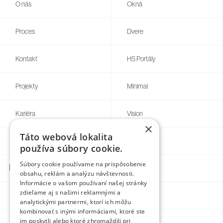
O nás
Okná
Proces
Dvere
Kontakt
HS Portály
Projekty
Minimal
Kariéra
Vision
×
Táto webová lokalita
Blog
Individual
používa súbory cookie.
Súbory cookie používame na prispôsobenie
Kontakty
obsahu, reklám a analýzu návštevnosti.
Informácie o vašom používaní našej stránky
zdieľame aj s našimi reklamnými a
Facebook
analytickými partnermi, ktorí ich môžu
kombinovať s inými informáciami, ktoré ste
im poskytli alebo ktoré zhromaždili pri