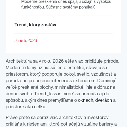
Moderné presklenia dnes spájajú dizajn s vysokou
funkčnosťou. Súčasné systémy ponúkajú:
Trend, ktorý zostáva
June 5, 2026
Architektúra sa v roku 2026 ešte viac približuje prírode.
Moderné domy už nie sú len o estetike, stávajú sa
priestorom, ktorý podporuje pokoj, svetlo, vzdušnosť a
prirodzené prepojenie interiéru s exteriérom. Dominujú
veľké presklené plochy, minimalistické línie a dôraz na
denné svetlo. Trend „less is more“ sa prenáša aj do
spôsobu, akým dnes premýšľame o
oknách
,
dverách
a
priestore ako celku.
Práve preto sa čoraz viac architektov a investorov
prikláňa k riešeniam, ktoré potláčajú vizuálne bariéry a