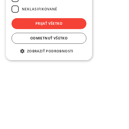
NEKLASIFIKOVANÉ
PRIJAŤ VŠETKO
ODMIETNUŤ VŠETKO
ZOBRAZIŤ PODROBNOSTI
O nás
Spoločnosť KUNAJ je svetový expert v komplexnom
riešení prvotriednych okien a dverí.
059 41 Tatranská Štrba 1169