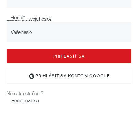
Heslo*
Zabudli ste svoje heslo?
PRIHLÁSIŤ SA KONTOM GOOGLE
Nemáte ešte účet?
Registrovať sa