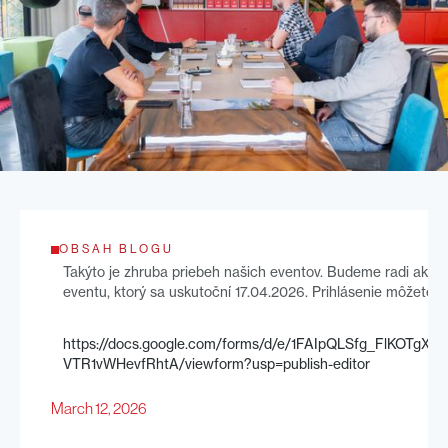
OBSAH BLOGU
Takýto je zhruba priebeh našich eventov. Budeme radi ak sa p
eventu, ktorý sa uskutoční 17.04.2026. Prihlásenie môžete ur
https://docs.google.com/forms/d/e/1FAIpQLSfg_FlKOTgXS
VTR1vWHevfRhtA/viewform?usp=publish-editor
March 12, 2026