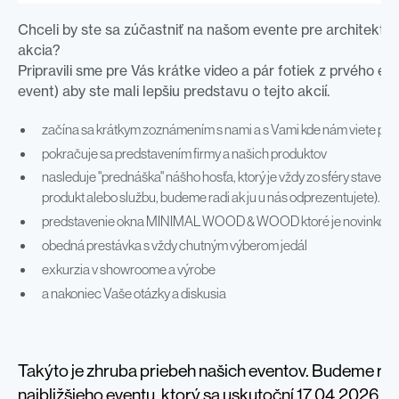
Chceli by ste sa zúčastniť na našom evente pre architektov,
akcia?
Pripravili sme pre Vás krátke video a pár fotiek z prvého e
event) aby ste mali lepšiu predstavu o tejto akcií.
začína sa krátkym zoznámením s nami a s Vami kde nám viete pov
pokračuje sa predstavením firmy a našich produktov
nasleduje "prednáška" nášho hosťa, ktorý je vždy zo sféry stavební
produkt alebo službu, budeme radi ak ju u nás odprezentujete).
predstavenie okna MINIMAL WOOD & WOOD ktoré je novinkou v 
obedná prestávka s vždy chutným výberom jedál
exkurzia v showroome a výrobe
a nakoniec Vaše otázky a diskusia
Takýto je zhruba priebeh našich eventov. Budeme radi 
najbližšieho eventu, ktorý sa uskutoční 17.04.2026. P