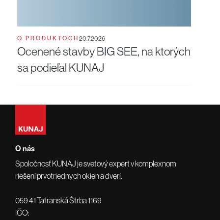
O PRODUKTOCH
20.7.2026
Ocenené stavby BIG SEE, na ktorých
sa podieľal KUNAJ
O nás
Spoločnosť KUNAJ je svetový expert v komplexnom
riešení prvotriednych okien a dverí.
059 41 Tatranská Štrba 1169
IČO: