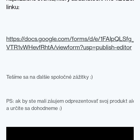
linku:
https://docs.google.com/forms/d/e/1FAIpQLSfg
VTR1vWHevfRhtA/viewform?usp=publish-editor
Tešíme sa na ďalšie spoločné zážitky :)
PS: ak by ste mali záujem odprezentovať svoj produkt aleb
a určite sa dohodneme :)