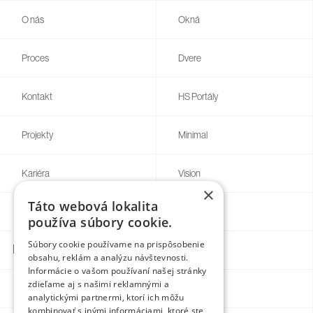
O nás
Okná
Proces
Dvere
Kontakt
HS Portály
Projekty
Minimal
Kariéra
Vision
×
Táto webová lokalita
Blog
Individual
používa súbory cookie.
Súbory cookie používame na prispôsobenie
Kontakty
obsahu, reklám a analýzu návštevnosti.
Informácie o vašom používaní našej stránky
zdieľame aj s našimi reklamnými a
Facebook
analytickými partnermi, ktorí ich môžu
kombinovať s inými informáciami, ktoré ste