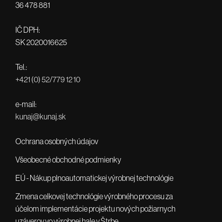
36 478 881
IČ DPH:
SK 2020016625
Tel.:
+421 (0) 52/779 12 10
e-mail:
kunaj@kunaj.sk
Ochrana osobných údajov
Všeobecné obchodné podmienky
EÚ - Nákup plnoautomatickej výrobnej technológie
Zmena celkovej technológie výrobného procesu za
účelom implementácie projektu nových požiarnych
uzáverov vo výrobnej hale v Štrbe