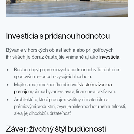
Investícia s pridanou hodnotou
Bývanie v horských oblastiach alebo pri golfových
ihriskách je čoraz častejšie vnímané aj ako
investícia
.
Rastúci dopyt po prémiových apartmánoch v Tatrách či pri
športových rezortoch zvyšuje ich hodnotu.
Majitelia majú možnosť kombinovať
vlastné užívanie a
prenájom
, čím sa bývanie stáva aj finančne atraktívnym.
Architektúra, ktorá pracuje s kvalitnými materiálmi a
prémiovými produktmi, zvyšuje nielen hodnotu nehnuteľnosti,
ale aj jej dlhodobú udržateľnosť.
Záver: životný štýl budúcnosti