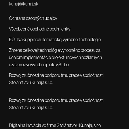
kunaj@kunaj.sk
Ochrana osobných údajov
Všeobecné obchodné podmienky
EÚ - Nákup plnoautomatickej výrobnej technológie
Zmena celkovej technológie výrobného procesu za
účelom implementácie projektu nových požiarnych
uzáverov vo výrobnej hale v Štrbe
Rozvoj zručností na podporu trhu práce v spoločnosti
Stolárstvo u Kunaja s.r.o.
Rozvoj zručností na podporu trhu práce v spoločnosti
Stolárstvo u Kunaja s.r.o.
Digitálna inovácia vo firme Stolárstvo u Kunaja, s.r.o.