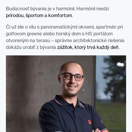
Budúcnosť bývania je v harmónii. Harmónii medzi
prírodou, športom a komfortom
.
Či už ide o vilu s panoramatickými oknami, apartmán pri
golfovom greene alebo horský dom s HS portálom
otvoreným na terasu – správne architektonické riešenia
dokážu urobiť z bývania
zážitok, ktorý trvá každý deň
.