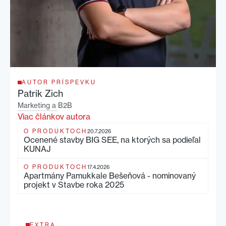
AUTOR PRÍSPEVKU
Patrik Zich
Marketing a B2B
Viac článkov autora
O PRODUKTOCH
20.7.2026
Ocenené stavby BIG SEE, na ktorých sa podieľal
KUNAJ
O PRODUKTOCH
17.4.2026
Apartmány Pamukkale Bešeňová - nominovaný
projekt v Stavbe roka 2025
EXTRA