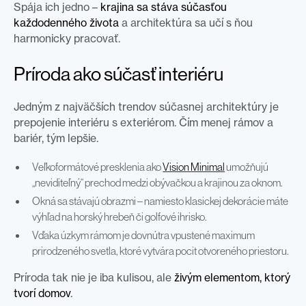
Spája ich jedno –
krajina sa stáva súčasťou
každodenného života
a architektúra sa učí s ňou
harmonicky pracovať.
Príroda ako súčasť interiéru
Jedným z najväčších trendov súčasnej architektúry je
prepojenie interiéru s exteriérom. Čím menej rámov a
bariér, tým lepšie.
Veľkoformátové presklenia ako
Vision Minimal
umožňujú
„neviditeľný“ prechod medzi obývačkou a krajinou za oknom.
Okná sa stávajú obrazmi – namiesto klasickej dekorácie máte
výhľad na horský hrebeň či golfové ihrisko.
Vďaka úzkym rámom je dovnútra vpustené maximum
prirodzeného svetla, ktoré vytvára pocit otvoreného priestoru.
Príroda tak nie je iba kulisou, ale
živým elementom, ktorý
tvorí domov
.