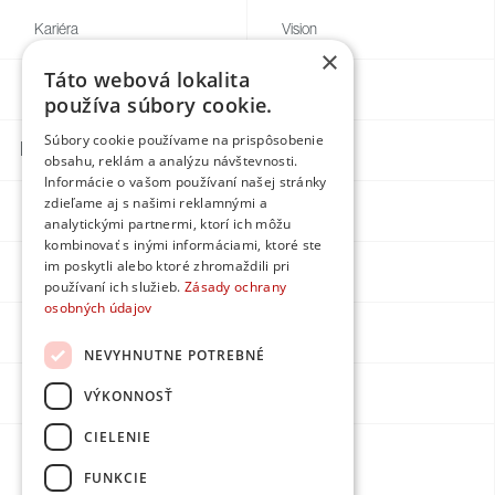
Kariéra
Vision
×
Táto webová lokalita
Blog
Individual
používa súbory cookie.
Súbory cookie používame na prispôsobenie
Kontakty
obsahu, reklám a analýzu návštevnosti.
Informácie o vašom používaní našej stránky
zdieľame aj s našimi reklamnými a
Facebook
analytickými partnermi, ktorí ich môžu
kombinovať s inými informáciami, ktoré ste
im poskytli alebo ktoré zhromaždili pri
Instagram
používaní ich služieb.
Zásady ochrany
osobných údajov
LinkedIn
NEVYHNUTNE POTREBNÉ
Youtube
VÝKONNOSŤ
CIELENIE
Made by
FUNKCIE
DPMarketing