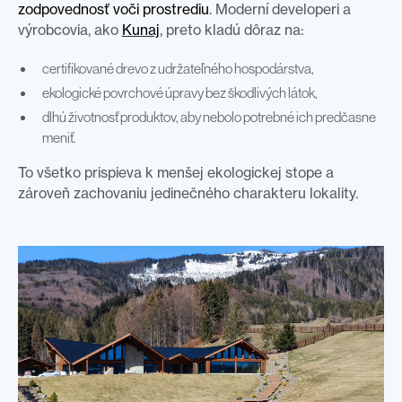
zodpovednosť voči prostrediu
. Moderní developeri a
výrobcovia, ako
Kunaj
, preto kladú dôraz na:
certifikované drevo z udržateľného hospodárstva,
ekologické povrchové úpravy bez škodlivých látok,
dlhú životnosť produktov, aby nebolo potrebné ich predčasne
meniť.
To všetko prispieva k menšej ekologickej stope a
zároveň zachovaniu jedinečného charakteru lokality.