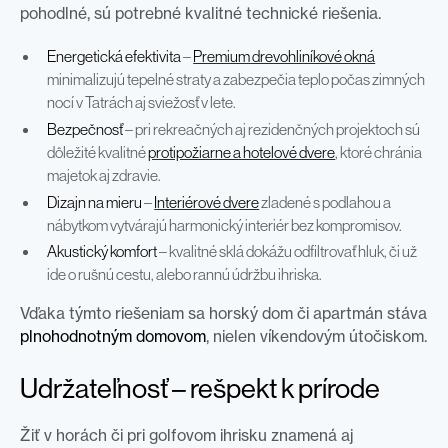
pohodlné, sú potrebné kvalitné technické riešenia.
Energetická efektivita
–
Premium drevohliníkové okná
minimalizujú tepelné straty a zabezpečia teplo počas zimných
nocí v Tatrách aj sviežosť v lete.
Bezpečnosť
– pri rekreačných aj rezidenčných projektoch sú
dôležité kvalitné
protipožiarne a hotelové dvere
, ktoré chránia
majetok aj zdravie.
Dizajn na mieru
–
Interiérové dvere
zladené s podlahou a
nábytkom vytvárajú harmonický interiér bez kompromisov.
Akustický komfort
– kvalitné sklá dokážu odfiltrovať hluk, či už
ide o rušnú cestu, alebo rannú údržbu ihriska.
Vďaka týmto riešeniam sa horský dom či apartmán stáva
plnohodnotným domovom
, nielen víkendovým útočiskom.
Udržateľnosť – rešpekt k prírode
Žiť v horách či pri golfovom ihrisku znamená aj