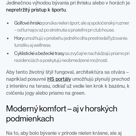
Jedinečnou výhodou bývania pri ihrisku alebo v horách je
nepretržitý prístup k športu
.
Golfové ihrisko
ponúka nielen šport, ale aj spoločenský rozmer
– od turnajov až po stretnutia s priateľmi pri club house.
Hory
umožňujú v priebehu jedného dňa prestriedať lyžovanie,
turistiku aj wellness.
Cyklistické a bežecké trasy
sa zvyčajne nachádzajú priamo pri
rezidenciách a poskytujú neobmedzené možnosti.
Aby tento životný štýl fungoval, architektúra sa otvára –
napríklad posuvné
HS portály
umožňujú plynulý prechod
z interiéru na terasu, odkiaľ už vedie len krok k bazénu, k
cvičeniu jogy alebo priamo na green.
Moderný komfort – aj v horských
podmienkach
Na to, aby bolo bývanie v prírode nielen krásne, ale aj