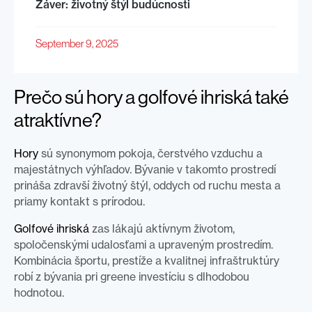
Záver: životný štýl budúcnosti
September 9, 2025
Prečo sú hory a golfové ihriská také
atraktívne?
Hory
sú synonymom pokoja, čerstvého vzduchu a
majestátnych výhľadov. Bývanie v takomto prostredí
prináša zdravší životný štýl, oddych od ruchu mesta a
priamy kontakt s prírodou.
Golfové ihriská
zas lákajú aktívnym životom,
spoločenskými udalosťami a upraveným prostredím.
Kombinácia športu, prestíže a kvalitnej infraštruktúry
robí z bývania pri greene investíciu s dlhodobou
hodnotou.