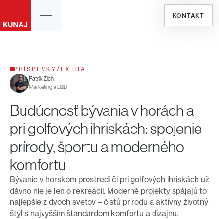
KONTAKT
PRÍSPEVKY
/
EXTRA
Patrik Zich
Marketing a B2B
Budúcnosť bývania v horách a
pri golfových ihriskách: spojenie
prírody, športu a moderného
komfortu
Bývanie v horskom prostredí či pri golfových ihriskách už
dávno nie je len o rekreácii. Moderné projekty spájajú to
najlepšie z dvoch svetov – čistú prírodu a aktívny životný
štýl s najvyšším štandardom komfortu a dizajnu.