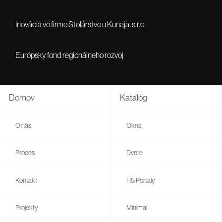
Inovácia vo firme Stolárstvo u Kunaja, s.r.o.
Európsky fond regionálneho rozvoj
Domov
Katalóg
O nás
Okná
Proces
Dvere
Kontakt
HS Portály
Projekty
Minimal