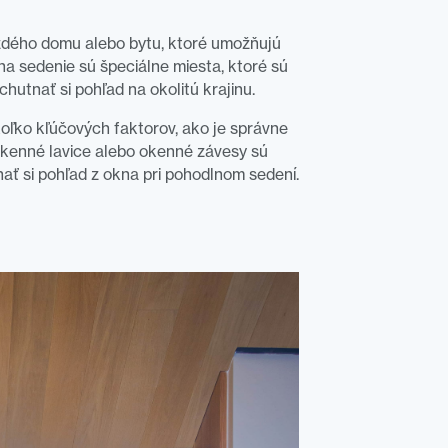
ždého domu alebo bytu, ktoré umožňujú
na sedenie sú špeciálne miesta, ktoré sú
chutnať si pohľad na okolitú krajinu.
koľko kľúčových faktorov, ako je správne
okenné lavice alebo okenné závesy sú
ať si pohľad z okna pri pohodlnom sedení.