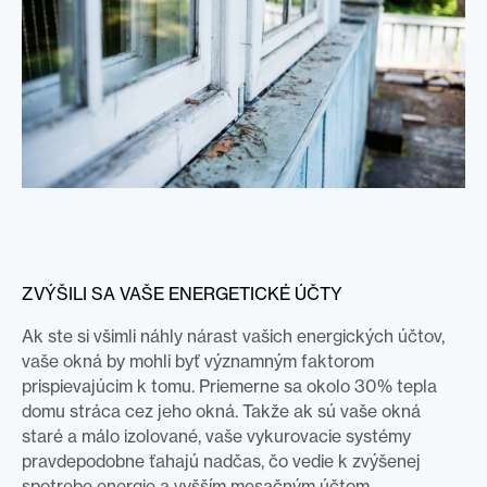
ZVÝŠILI SA VAŠE ENERGETICKÉ ÚČTY
Ak ste si všimli náhly nárast vašich energických účtov,
vaše okná by mohli byť významným faktorom
prispievajúcim k tomu. Priemerne sa okolo 30% tepla
domu stráca cez jeho okná. Takže ak sú vaše okná
staré a málo izolované, vaše vykurovacie systémy
pravdepodobne ťahajú nadčas, čo vedie k zvýšenej
spotrebe energie a vyšším mesačným účtom.