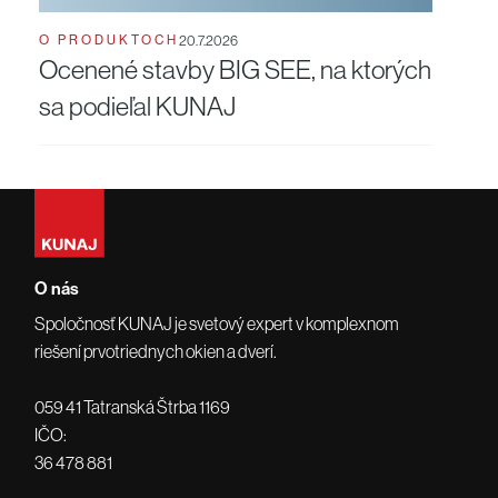
O PRODUKTOCH
20.7.2026
Ocenené stavby BIG SEE, na ktorých
sa podieľal KUNAJ
O nás
Spoločnosť KUNAJ je svetový expert v komplexnom
riešení prvotriednych okien a dverí.
059 41 Tatranská Štrba 1169
IČO:
36 478 881