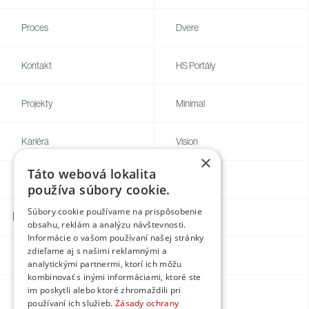
Proces
Dvere
Kontakt
HS Portály
Projekty
Minimal
Kariéra
Vision
×
Táto webová lokalita
Blog
Individual
používa súbory cookie.
Súbory cookie používame na prispôsobenie
Kontakty
obsahu, reklám a analýzu návštevnosti.
Informácie o vašom používaní našej stránky
zdieľame aj s našimi reklamnými a
Facebook
analytickými partnermi, ktorí ich môžu
kombinovať s inými informáciami, ktoré ste
im poskytli alebo ktoré zhromaždili pri
Instagram
používaní ich služieb.
Zásady ochrany