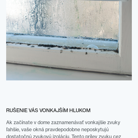
RUŠENIE VÁS VONKAJŠÍM HLUKOM
Ak začínate v dome zaznamenávať vonkajšie zvuky
ľahšie, vaše okná pravdepodobne neposkytujú
dostatočnú zvukovú izoláciu. Tento prílev zvuku cez