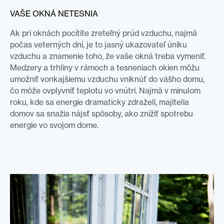
VAŠE OKNÁ NETESNIA
Ak pri oknách pocítite zreteľný prúd vzduchu, najmä
počas veterných dní, je to jasný ukazovateľ úniku
vzduchu a znamenie toho, že vaše okná treba vymeniť.
Medzery a trhliny v rámoch a tesneniach okien môžu
umožniť vonkajšiemu vzduchu vniknúť do vášho domu,
čo môže ovplyvniť teplotu vo vnútri. Najmä v minulom
roku, kde sa energie dramaticky zdraželi, majitelia
domov sa snažia nájsť spôsoby, ako znížiť spotrebu
energie vo svojom dome.