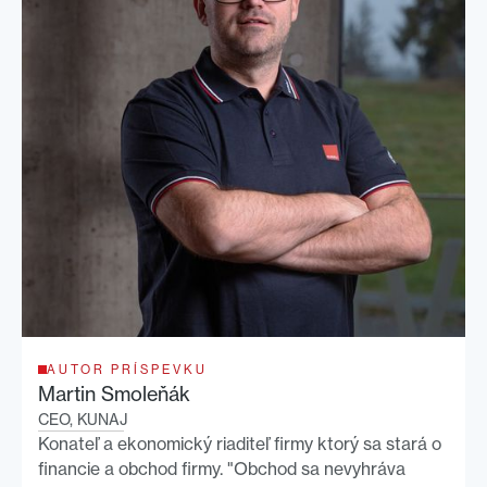
AUTOR PRÍSPEVKU
Martin Smoleňák
CEO, KUNAJ
Konateľ a ekonomický riaditeľ firmy ktorý sa stará o
financie a obchod firmy. "Obchod sa nevyhráva