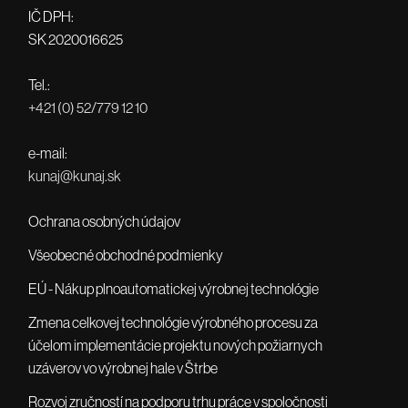
IČ DPH:
SK 2020016625
Tel.:
+421 (0) 52/779 12 10
e-mail:
kunaj@kunaj.sk
Ochrana osobných údajov
Všeobecné obchodné podmienky
EÚ - Nákup plnoautomatickej výrobnej technológie
Zmena celkovej technológie výrobného procesu za
účelom implementácie projektu nových požiarnych
uzáverov vo výrobnej hale v Štrbe
Rozvoj zručností na podporu trhu práce v spoločnosti