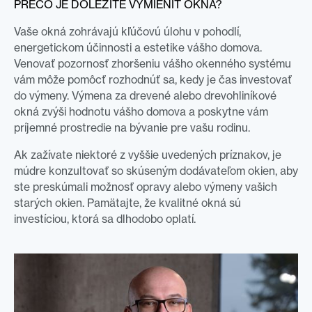
PREČO JE DÔLEŽITÉ VYMIENIŤ OKNÁ?
Vaše okná zohrávajú kľúčovú úlohu v pohodlí,
energetickom účinnosti a estetike vášho domova.
Venovať pozornosť zhoršeniu vášho okenného systému
vám môže pomôcť rozhodnúť sa, kedy je čas investovať
do výmeny. Výmena za drevené alebo drevohliníkové
okná zvýši hodnotu vášho domova a poskytne vám
príjemné prostredie na bývanie pre vašu rodinu.
Ak zažívate niektoré z vyššie uvedených príznakov, je
múdre konzultovať so skúseným dodávateľom okien, aby
ste preskúmali možnosť opravy alebo výmeny vašich
starých okien. Pamätajte, že kvalitné okná sú
investíciou, ktorá sa dlhodobo oplatí.