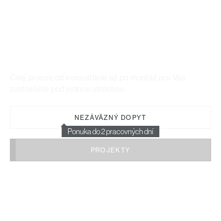
Moderné minimalistické okná a
dvere pre Váš projekt
Celý proces od konzultácie až po montáž pre Vás
zastrešíme pod jednou strechou.
NEZÁVÄZNÝ DOPYT
Ponuka do 2 pracovných dní
PROJEKTY