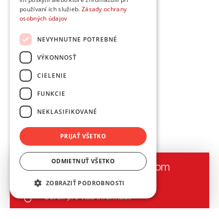
používaní ich služieb.
Zásady ochrany
osobných údajov
NEVYHNUTNE POTREBNÉ
VÝKONNOSŤ
CIELENIE
FUNKCIE
NEKLASIFIKOVANÉ
PRIJAŤ VŠETKO
ODMIETNUŤ VŠETKO
Návrh, výroba a montáž po celom
Slovensku a Česku
ZOBRAZIŤ PODROBNOSTI
Scroll pre viac informácií