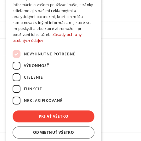
Informácie o vašom používaní našej stránky
zdieľame aj s našimi reklamnými a
Facebook
analytickými partnermi, ktorí ich môžu
kombinovať s inými informáciami, ktoré ste
im poskytli alebo ktoré zhromaždili pri
Instagram
používaní ich služieb.
Zásady ochrany
osobných údajov
LinkedIn
NEVYHNUTNE POTREBNÉ
Youtube
VÝKONNOSŤ
CIELENIE
Made by
FUNKCIE
DPMarketing
NEKLASIFIKOVANÉ
PRIJAŤ VŠETKO
Ochrana osobných údajov
ODMIETNUŤ VŠETKO