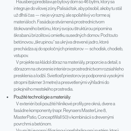
Hausberg predstavuje bytový dom so 46 bytmi, ktorý sa
integruje do vilovej zóny Palisád tak, aby pôsobil, akoby tu stál
už dlhší čas — nie je výrazný, ale spoľahlivý vo forme aj
materiáloch. Fasáda je stvárnená prostredníctvom
štokovaného betónu, ktorý svojou štruktúrou pripomína
škrabanú brizolitovú omietku susedných domov. Pod touto
betónovou „škrupinou“ sa ukrýva drevené jadro, ktoré
prechádza aj do spoločných priestorov — schodísk, chodieb,
vstupov.
V projekte sa kládol dôraz na materiály, proporcie a detail, s
dôrazom na otvorenie interiérov prostredníctvom rozsiahleho
presklenia a lodžií. Svietlosť priestorov je podporená vysokými
stropmi (takmer 3 metre) a presvetlenými výhľadmi do
pokojného mestského prostredia.
Použité technológie a materiály
:
V exteriéri boli použité hliníkové profily pre okná, dvere a
fasádne komponenty (napr. Reynaers MasterLine 8,
MasterPatio, ConceptWall 50) v kombinácii s drevenými
povrchmi a betónom.
Vo vnútri je nosný filigránový prefabrikovaný systém, ktorý