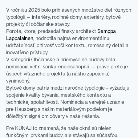
V ročníku 2025 bolo prihlásených množstvo diel rôznych
typológií — interiéry, rodinné domy, exteriéry, bytové
projekty či občianske stavby.
Porota, ktorej predsedal fínsky architekt
Samppa
Lappalainen
, hodnotila najmä environmentálnu
udržateľnosť, citlivosť voči kontextu, remeselný detail a
inovatívne prístupy.
V kategórii Občianske a priemyselné budovy bola
nominácia veľmi konkurencieschopná — práve preto je
úspech víťazného projektu (a nášho zapojenia)
výnimočný.
Bytové domy patria medzi náročné typológie – vyžadujú
spojenie kvality bývania, mestského kontextu a
technickej spoľahlivosti. Nominácia a verejné uznanie
pre Hausberg s naším materiálovým podielom je
dôležitým signálom dôvery v naše riešenia.
Pre KUNAJ to znamená, že naše okná sú nielen
funkčnými prvkami budov, ale stávajú sa súčasťou