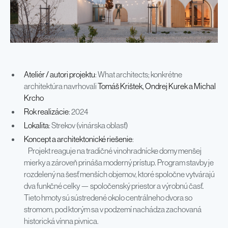
Ateliér / autori projektu
: What architects; konkrétne
architektúra navrhovali
Tomáš Krištek, Ondrej Kurek a Michal
Krcho
Rok realizácie
: 2024
Lokalita
: Strekov (vinárska oblasť)
Koncept a architektonické riešenie
:
Projekt reaguje na tradičné vinohradnícke domy menšej
mierky a zároveň prináša moderný prístup. Program stavby je
rozdelený na šesť menších objemov, ktoré spoločne vytvárajú
dva funkčné celky — spoločenský priestor a výrobnú časť.
Tieto hmoty sú sústredené okolo centrálneho dvora so
stromom, pod ktorým sa v podzemí nachádza zachovaná
historická vínna pivnica.