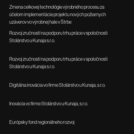
Zmena celkovej technológie výrobného procesu za
účelom implementácie projektu nových požiarnych
uzáverov vo výrobnej hale v Štrbe
Rozvoj zručností na podporu trhu práce v spoločnosti
Stolárstvo u Kunaja s.r.o.
Rozvoj zručností na podporu trhu práce v spoločnosti
Stolárstvo u Kunaja s.r.o.
Digitálna inovácia vo firme Stolárstvo u Kunaja, s.r.o.
Inovácia vo firme Stolárstvo u Kunaja, s.r.o.
Európsky fond regionálneho rozvoj