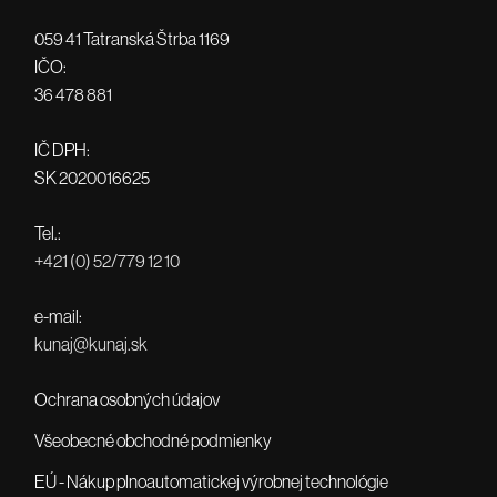
059 41 Tatranská Štrba 1169
IČO:
36 478 881
IČ DPH:
SK 2020016625
Tel.:
+421 (0) 52/779 12 10
e-mail:
kunaj@kunaj.sk
Ochrana osobných údajov
Všeobecné obchodné podmienky
EÚ - Nákup plnoautomatickej výrobnej technológie