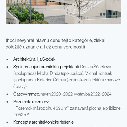
(hoci nevyhral hlavnú cenu tejto kategórie, získal
dôležité uznanie a tiež cenu verejnosti)
Architektúra
:
Ilja Skoček
Spolupracujúci architekti / projektanti
: Danica Ščepková
(spolupráca), Michal Dinda (spolupráca), Michal Kontšek
(spolupráca), Katarína Čárska (krajinná architektúra / sadové
úpravy)
Časový rámec
: návrh 2020–2022, výstavba 2022–2024
Pozemok a rozmery
:
Pozemok má rozlohu 4 596 m², zastavaná plocha je približne
2 052 m².
Koncept a architektonické riešenie
: