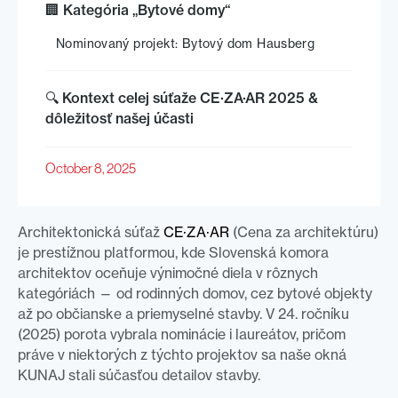
🏢 Kategória „Bytové domy“
Nominovaný projekt: Bytový dom Hausberg
🔍 Kontext celej súťaže CE·ZA·AR 2025 &
dôležitosť našej účasti
October 8, 2025
Architektonická súťaž
CE·ZA·AR
(Cena za architektúru)
je prestížnou platformou, kde Slovenská komora
architektov oceňuje výnimočné diela v rôznych
kategóriách — od rodinných domov, cez bytové objekty
až po občianske a priemyselné stavby. V 24. ročníku
(2025) porota vybrala nominácie i laureátov, pričom
práve v niektorých z týchto projektov sa naše okná
KUNAJ stali súčasťou detailov stavby.