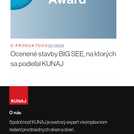
O PRODUKTOCH
20.7.2026
Ocenené stavby BIG SEE, na ktorých
sa podieľal KUNAJ
O nás
Spoločnosť KUNAJ je svetový expert v komplexnom
riešení prvotriednych okien a dverí.