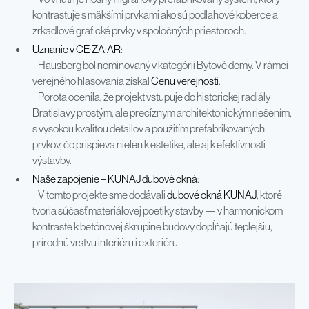
kontrastuje s mäkšími prvkami ako sú podlahové koberce a
zrkadlové grafické prvky v spoločných priestoroch.
Uznanie v CE·ZA·AR
:
Hausberg bol nominovaný v kategórii Bytové domy. V rámci
verejného hlasovania získal
Cenu verejnosti
.
Porota ocenila, že projekt vstupuje do historickej radiály
Bratislavy prostým, ale precíznym architektonickým riešením,
s vysokou kvalitou detailov a použitím prefabrikovaných
prvkov, čo prispieva nielen k estetike, ale aj k efektívnosti
výstavby.
Naše zapojenie – KUNAJ dubové okná
:
V tomto projekte sme dodávali
dubové okná KUNAJ
, ktoré
tvoria súčasť materiálovej poetiky stavby — v harmonickom
kontraste k betónovej škrupine budovy dopĺňajú teplejšiu,
prírodnú vrstvu interiéru i exteriéru