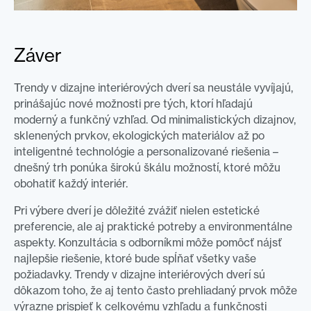
Záver
Trendy v dizajne interiérových dverí sa neustále vyvíjajú,
prinášajúc nové možnosti pre tých, ktorí hľadajú
moderný a funkčný vzhľad. Od minimalistických dizajnov,
sklenených prvkov, ekologických materiálov až po
inteligentné technológie a personalizované riešenia –
dnešný trh ponúka širokú škálu možností, ktoré môžu
obohatiť každý interiér.
Pri výbere dverí je dôležité zvážiť nielen estetické
preferencie, ale aj praktické potreby a environmentálne
aspekty. Konzultácia s odborníkmi môže pomôcť nájsť
najlepšie riešenie, ktoré bude spĺňať všetky vaše
požiadavky. Trendy v dizajne interiérových dverí sú
dôkazom toho, že aj tento často prehliadaný prvok môže
výrazne prispieť k celkovému vzhľadu a funkčnosti