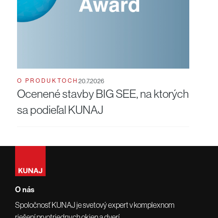
O PRODUKTOCH
20.7.2026
Ocenené stavby BIG SEE, na ktorých
sa podieľal KUNAJ
O nás
Spoločnosť KUNAJ je svetový expert v komplexnom
riešení prvotriednych okien a dverí.