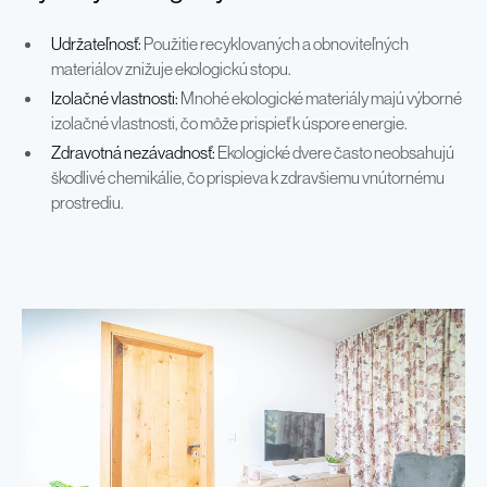
Udržateľnosť:
Použitie recyklovaných a obnoviteľných
materiálov znižuje ekologickú stopu.
Izolačné vlastnosti:
Mnohé ekologické materiály majú výborné
izolačné vlastnosti, čo môže prispieť k úspore energie.
Zdravotná nezávadnosť:
Ekologické dvere často neobsahujú
škodlivé chemikálie, čo prispieva k zdravšiemu vnútornému
prostrediu.