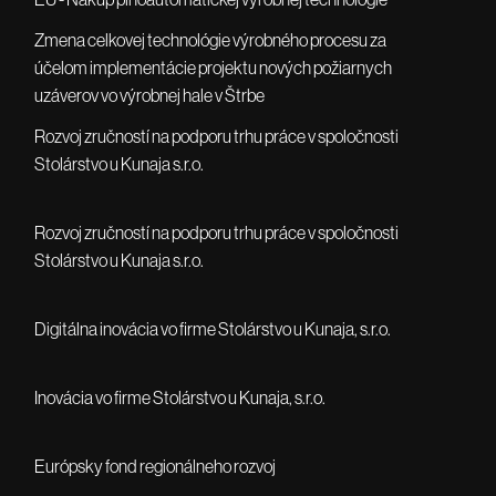
Zmena celkovej technológie výrobného procesu za
účelom implementácie projektu nových požiarnych
uzáverov vo výrobnej hale v Štrbe
Rozvoj zručností na podporu trhu práce v spoločnosti
Stolárstvo u Kunaja s.r.o.
Rozvoj zručností na podporu trhu práce v spoločnosti
Stolárstvo u Kunaja s.r.o.
Digitálna inovácia vo firme Stolárstvo u Kunaja, s.r.o.
Inovácia vo firme Stolárstvo u Kunaja, s.r.o.
Európsky fond regionálneho rozvoj