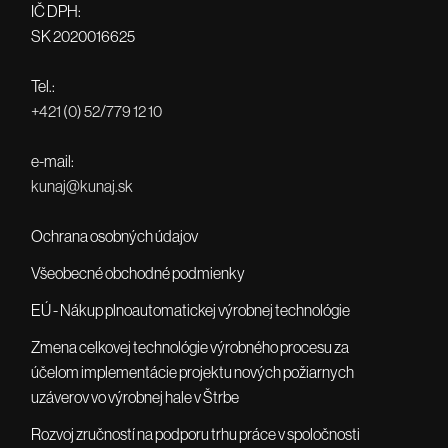
IČ DPH:
SK 2020016625
Tel.:
+421 (0) 52/779 12 10
e-mail:
kunaj@kunaj.sk
Ochrana osobných údajov
Všeobecné obchodné podmienky
EÚ - Nákup plnoautomatickej výrobnej technológie
Zmena celkovej technológie výrobného procesu za
účelom implementácie projektu nových požiarnych
uzáverov vo výrobnej hale v Štrbe
Rozvoj zručností na podporu trhu práce v spoločnosti