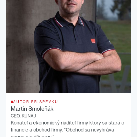
AUTOR PRÍSPEVKU
Martin Smoleňák
CEO, KUNAJ
Konateľ a ekonomický riaditeľ firmy ktorý sa stará o
financie a obchod firmy. "Obchod sa nevyhráva
cenou ale dôverou."