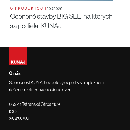
O PRODUKTOCH
20.7.2026
Ocenené stavby BIG SEE, na ktorých
sa podieľal KUNAJ
O nás
Spoločnosť KUNAJ je svetový expert v komplexnom
riešení prvotriednych okien a dverí.
059 41 Tatranská Štrba 1169
IČO:
36 478 881