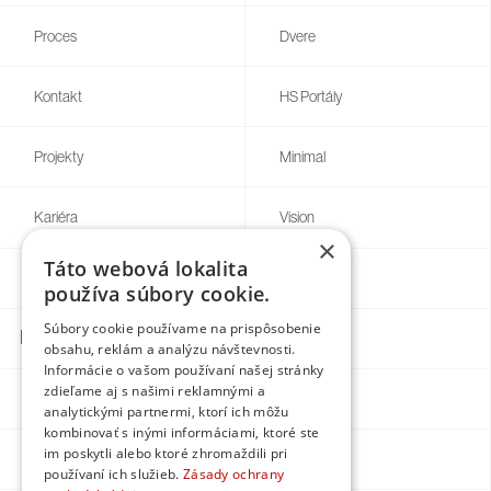
Proces
Dvere
Kontakt
HS Portály
Projekty
Minimal
Kariéra
Vision
×
Táto webová lokalita
Blog
Individual
používa súbory cookie.
Súbory cookie používame na prispôsobenie
Kontakty
obsahu, reklám a analýzu návštevnosti.
Informácie o vašom používaní našej stránky
zdieľame aj s našimi reklamnými a
Facebook
analytickými partnermi, ktorí ich môžu
kombinovať s inými informáciami, ktoré ste
im poskytli alebo ktoré zhromaždili pri
Instagram
používaní ich služieb.
Zásady ochrany