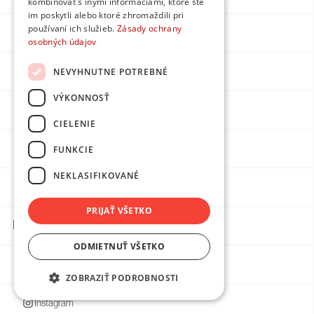
kombinovať s inými informáciami, ktoré ste
im poskytli alebo ktoré zhromaždili pri
používaní ich služieb.
Zásady ochrany
Proces
Dvere
osobných údajov
NEVYHNUTNE POTREBNÉ
Kontakt
HS Portály
VÝKONNOSŤ
Projekty
Minimal
CIELENIE
Kariéra
Vision
FUNKCIE
NEKLASIFIKOVANÉ
Blog
Individual
PRIJAŤ VŠETKO
Kontakty
ODMIETNUŤ VŠETKO
Facebook
ZOBRAZIŤ PODROBNOSTI
Instagram