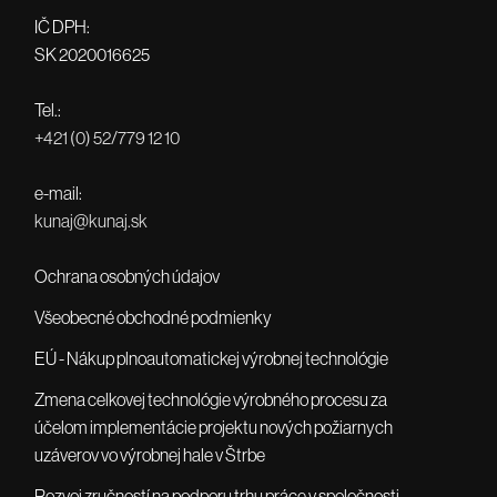
IČ DPH:
SK 2020016625
Tel.:
+421 (0) 52/779 12 10
e-mail:
kunaj@kunaj.sk
Ochrana osobných údajov
Všeobecné obchodné podmienky
EÚ - Nákup plnoautomatickej výrobnej technológie
Zmena celkovej technológie výrobného procesu za
účelom implementácie projektu nových požiarnych
uzáverov vo výrobnej hale v Štrbe
Rozvoj zručností na podporu trhu práce v spoločnosti