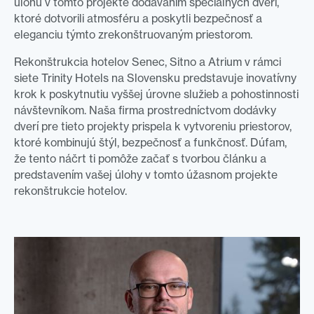
úlohu v tomto projekte dodávaním špeciálnych dverí,
ktoré dotvorili atmosféru a poskytli bezpečnosť a
eleganciu týmto zrekonštruovaným priestorom.
Rekonštrukcia hotelov Senec, Sitno a Atrium v rámci
siete Trinity Hotels na Slovensku predstavuje inovatívny
krok k poskytnutiu vyššej úrovne služieb a pohostinnosti
návštevníkom. Naša firma prostredníctvom dodávky
dverí pre tieto projekty prispela k vytvoreniu priestorov,
ktoré kombinujú štýl, bezpečnosť a funkčnosť. Dúfam,
že tento náčrt ti pomôže začať s tvorbou článku a
predstavením vašej úlohy v tomto úžasnom projekte
rekonštrukcie hotelov.