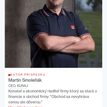
AUTOR PRÍSPEVKU
Martin Smoleňák
CEO, KUNAJ
Konateľ a ekonomický riaditeľ firmy ktorý sa stará o
financie a obchod firmy. "Obchod sa nevyhráva
cenou ale dôverou."