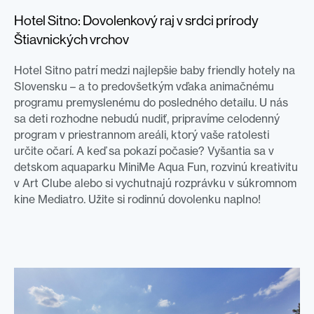
Hotel Sitno: Dovolenkový raj v srdci prírody
Štiavnických vrchov
Hotel Sitno patrí medzi najlepšie baby friendly hotely na
Slovensku – a to predovšetkým vďaka animačnému
programu premyslenému do posledného detailu. U nás
sa deti rozhodne nebudú nudiť, pripravíme celodenný
program v priestrannom areáli, ktorý vaše ratolesti
určite očarí. A keď sa pokazí počasie? Vyšantia sa v
detskom aquaparku MiniMe Aqua Fun, rozvinú kreativitu
v Art Clube alebo si vychutnajú rozprávku v súkromnom
kine Mediatro. Užite si rodinnú dovolenku naplno!