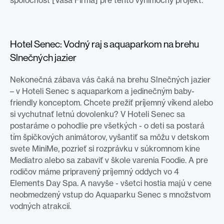
spoločnosť [Vaša Firma] pre tento výnimočný projekt.
Hotel Senec: Vodný raj s aquaparkom na brehu
Slnečných jazier
Nekonečná zábava vás čaká na brehu Slnečných jazier
– v Hoteli Senec s aquaparkom a jedinečným baby-
friendly konceptom. Chcete prežiť príjemný víkend alebo
si vychutnať letnú dovolenku? V Hoteli Senec sa
postaráme o pohodlie pre všetkých - o deti sa postará
tím špičkových animátorov, vyšantiť sa môžu v detskom
svete MiniMe, pozrieť si rozprávku v súkromnom kine
Mediatro alebo sa zabaviť v škole varenia Foodie. A pre
rodičov máme pripravený príjemný oddych vo 4
Elements Day Spa. A navyše - všetci hostia majú v cene
neobmedzený vstup do Aquaparku Senec s množstvom
vodných atrakcií.