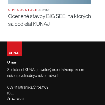
O PRODUKTOCH
20.7.2026
Ocenené stavby BIG SEE, na ktorých
sa podieľal KUNAJ
O nás
Spoločnosť KUNAJ je svetový expert v komplexnom
riešení prvotriednych okien a dverí.
059 41 Tatranská Štrba 1169
IČO:
36 478 881