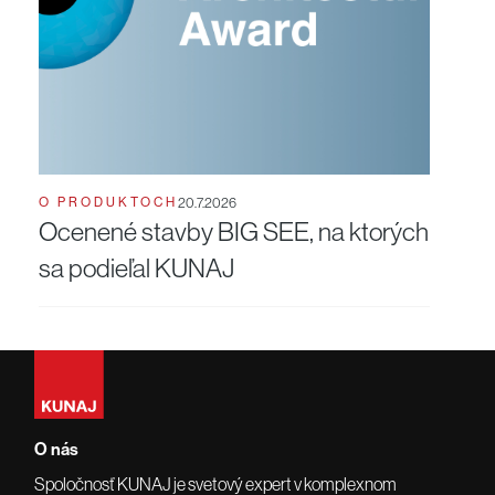
O PRODUKTOCH
20.7.2026
Ocenené stavby BIG SEE, na ktorých
sa podieľal KUNAJ
O nás
Spoločnosť KUNAJ je svetový expert v komplexnom