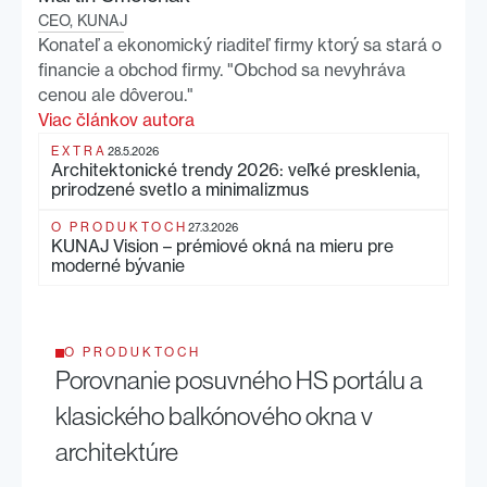
CEO, KUNAJ
Konateľ a ekonomický riaditeľ firmy ktorý sa stará o
financie a obchod firmy. "Obchod sa nevyhráva
cenou ale dôverou."
Viac článkov autora
EXTRA
28.5.2026
Architektonické trendy 2026: veľké presklenia,
prirodzené svetlo a minimalizmus
O PRODUKTOCH
27.3.2026
KUNAJ Vision – prémiové okná na mieru pre
moderné bývanie
O PRODUKTOCH
Porovnanie posuvného HS portálu a
klasického balkónového okna v
architektúre