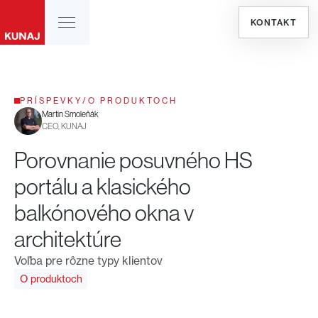
KONTAKT
PRÍSPEVKY
/
O PRODUKTOCH
Martin Smoleňák
CEO, KUNAJ
Porovnanie posuvného HS
portálu a klasického
balkónového okna v
architektúre
Voľba pre rôzne typy klientov
O produktoch