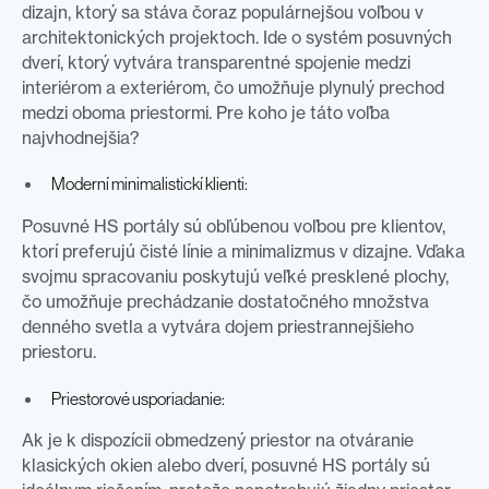
dizajn, ktorý sa stáva čoraz populárnejšou voľbou v
architektonických projektoch. Ide o systém posuvných
dverí, ktorý vytvára transparentné spojenie medzi
interiérom a exteriérom, čo umožňuje plynulý prechod
medzi oboma priestormi. Pre koho je táto voľba
najvhodnejšia?
Moderní minimalistickí klienti:
Posuvné HS portály sú obľúbenou voľbou pre klientov,
ktorí preferujú čisté línie a minimalizmus v dizajne. Vďaka
svojmu spracovaniu poskytujú veľké presklené plochy,
čo umožňuje prechádzanie dostatočného množstva
denného svetla a vytvára dojem priestrannejšieho
priestoru.
Priestorové usporiadanie:
Ak je k dispozícii obmedzený priestor na otváranie
klasických okien alebo dverí, posuvné HS portály sú