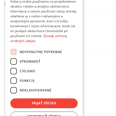
Súbory cookie používame na prispôsobenie
Kontakty
obsahu, reklám a analýzu návštevnosti.
Informácie o vašom používaní našej stránky
zdieľame aj s našimi reklamnými a
Facebook
analytickými partnermi, ktorí ich môžu
kombinovať s inými informáciami, ktoré ste
im poskytli alebo ktoré zhromaždili pri
Instagram
používaní ich služieb.
Zásady ochrany
osobných údajov
LinkedIn
NEVYHNUTNE POTREBNÉ
Youtube
VÝKONNOSŤ
CIELENIE
Made by
FUNKCIE
DPMarketing
NEKLASIFIKOVANÉ
PRIJAŤ VŠETKO
Ochrana osobných údajov