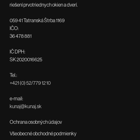
riešení prvotriednych okien a dverí.
059 41 Tatranská Štrba 1169
IČO:
36 478 881
IČ DPH:
SK 2020016625
Tel.:
+421 (0) 52/779 12 10
e-mail:
kunaj@kunaj.sk
Ochrana osobných údajov
Všeobecné obchodné podmienky