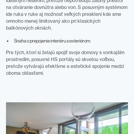
ideálnym riešením, pretože nepotrebujú žiadny priestor
na otváranie dovnútra alebo von. S posuvným systémom
ide ruka v ruke aj možnosť veľkých presklení kde sme
omnoho menej limitovaný ako pri klasických
balkónových oknách.
Snaha o prepojenie interiéru s exteriérom
:
Pre tých, ktorí si želajú spojiť svoje domovy s vonkajším
prostredím, posuvné HS portály sú skvelou voľbou,
pretože vytvárajú efektívne a estetické spojenie medzi
oboma oblasťami.