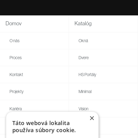
Domov
Katalóg
O nás
Okná
Proces
Dvere
Kontakt
HS Portály
Projekty
Minimal
Kariéra
Vision
×
Táto webová lokalita
Blog
Individual
používa súbory cookie.