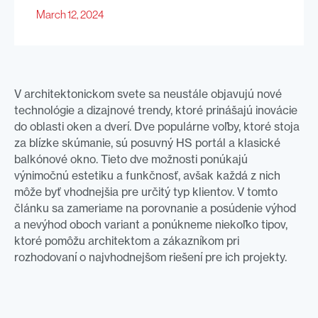
March 12, 2024
V architektonickom svete sa neustále objavujú nové
technológie a dizajnové trendy, ktoré prinášajú inovácie
do oblasti oken a dverí. Dve populárne voľby, ktoré stoja
za blízke skúmanie, sú posuvný HS portál a klasické
balkónové okno. Tieto dve možnosti ponúkajú
výnimočnú estetiku a funkčnosť, avšak každá z nich
môže byť vhodnejšia pre určitý typ klientov. V tomto
článku sa zameriame na porovnanie a posúdenie výhod
a nevýhod oboch variant a ponúkneme niekoľko tipov,
ktoré pomôžu architektom a zákazníkom pri
rozhodovaní o najvhodnejšom riešení pre ich projekty.