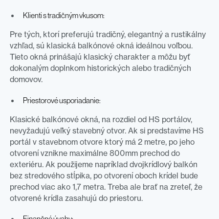
Klienti s tradičným vkusom:
Pre tých, ktorí preferujú tradičný, elegantný a rustikálny
vzhľad, sú klasická balkónové okná ideálnou voľbou.
Tieto okná prinášajú klasický charakter a môžu byť
dokonalým doplnkom historických alebo tradičných
domovov.
Priestorové usporiadanie:
Klasické balkónové okná, na rozdiel od HS portálov,
nevyžadujú veľký stavebný otvor. Ak si predstavíme HS
portál v stavebnom otvore ktorý má 2 metre, po jeho
otvorení vznikne maximálne 800mm prechod do
exteriéru. Ak použijeme napríklad dvojkrídlový balkón
bez stredového stĺpika, po otvorení oboch krídel bude
prechod viac ako 1,7 metra. Treba ale brať na zreteľ, že
otvorené krídla zasahujú do priestoru.
Finančné úvahy: