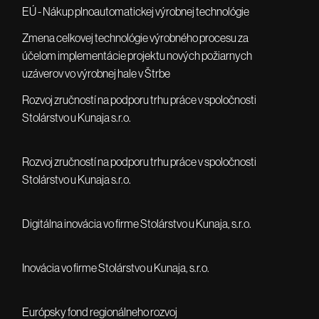
EÚ - Nákup plnoautomatickej výrobnej technológie
Zmena celkovej technológie výrobného procesu za
účelom implementácie projektu nových požiarnych
uzáverov vo výrobnej hale v Štrbe
Rozvoj zručností na podporu trhu práce v spoločnosti
Stolárstvo u Kunaja s.r.o.
Rozvoj zručností na podporu trhu práce v spoločnosti
Stolárstvo u Kunaja s.r.o.
Digitálna inovácia vo firme Stolárstvo u Kunaja, s.r.o.
Inovácia vo firme Stolárstvo u Kunaja, s.r.o.
Európsky fond regionálneho rozvoj