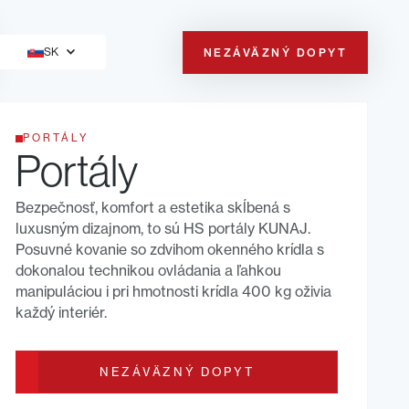
SK
NEZÁVÄZNÝ DOPYT
PORTÁLY
Portály
Bezpečnosť, komfort a estetika skĺbená s
luxusným dizajnom, to sú HS portály KUNAJ.
Posuvné kovanie so zdvihom okenného krídla s
dokonalou technikou ovládania a ľahkou
manipuláciou i pri hmotnosti krídla 400 kg oživia
každý interiér.
NEZÁVÄZNÝ DOPYT