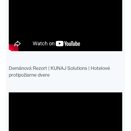
Demänová Rezort | KUNAJ Solutions | Hotelové
protipožiarne dvere