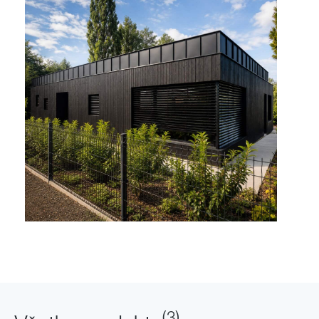
Rodinný dom -
Starý Plzenec -
Česko
(
3
)