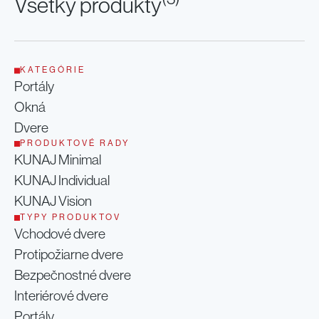
Všetky produkty
Rodinný dom
Starý Plzenec - Česká Repulika
Rada
KATEGÓRIE
Portály
Okná
Dvere
PRODUKTOVÉ RADY
KUNAJ Minimal
KUNAJ Individual
KUNAJ Vision
TYPY PRODUKTOV
Vchodové dvere
Protipožiarne dvere
Bezpečnostné dvere
Interiérové dvere
Portály