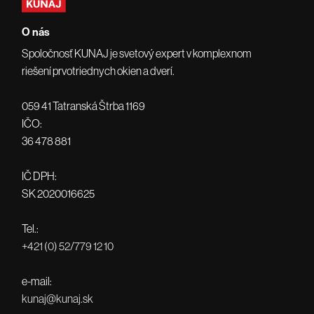
O nás
Spoločnosť KUNAJ je svetový expert v komplexnom
riešení prvotriednych okien a dverí.
059 41 Tatranská Štrba 1169
IČO:
36 478 881
IČ DPH:
SK 2020016625
Tel.:
+421 (0) 52/779 12 10
e-mail:
kunaj@kunaj.sk