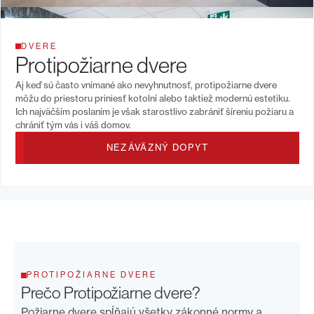
DVERE
Protipožiarne dvere
Aj keď sú často vnímané ako nevyhnutnosť, protipožiarne dvere
môžu do priestoru priniesť kotolní alebo taktiež modernú estetiku.
Ich najväčším poslaním je však starostlivo zabrániť šíreniu požiaru a
chrániť tým vás i váš domov.
NEZÁVÄZNÝ DOPYT
PROTIPOŽIARNE DVERE
Prečo
Protipožiarne dvere
?
Požiarne dvere spĺňajú všetky zákonné normy a