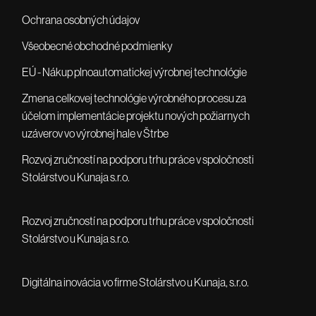
Ochrana osobných údajov
Všeobecné obchodné podmienky
EÚ - Nákup plnoautomatickej výrobnej technológie
Zmena celkovej technológie výrobného procesu za
účelom implementácie projektu nových požiarnych
uzáverov vo výrobnej hale v Štrbe
Rozvoj zručností na podporu trhu práce v spoločnosti
Stolárstvo u Kunaja s.r.o.
Rozvoj zručností na podporu trhu práce v spoločnosti
Stolárstvo u Kunaja s.r.o.
Digitálna inovácia vo firme Stolárstvo u Kunaja, s.r.o.