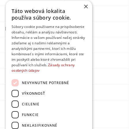
×
Táto webová lokalita
Blog
Individual
používa súbory cookie.
Súbory cookie používame na prispôsobenie
Kontakty
obsahu, reklám a analýzu návštevnosti.
Informácie o vašom používaní našej stránky
zdieľame aj s našimi reklamnými a
Facebook
analytickými partnermi, ktorí ich môžu
kombinovať s inými informáciami, ktoré ste
im poskytli alebo ktoré zhromaždili pri
Instagram
používaní ich služieb.
Zásady ochrany
osobných údajov
LinkedIn
NEVYHNUTNE POTREBNÉ
Youtube
VÝKONNOSŤ
CIELENIE
Made by
FUNKCIE
DPMarketing
NEKLASIFIKOVANÉ