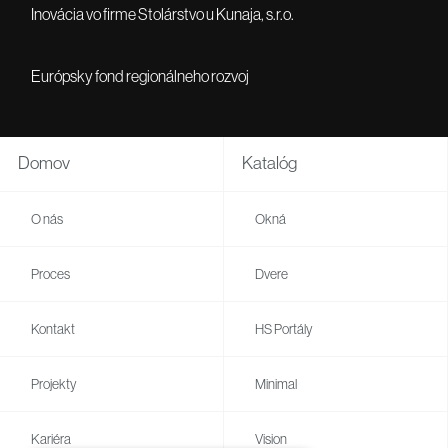
Inovácia vo firme Stolárstvo u Kunaja, s.r.o.
Európsky fond regionálneho rozvoj
Domov
Katalóg
O nás
Okná
Proces
Dvere
Kontakt
HS Portály
Projekty
Minimal
Kariéra
Vision