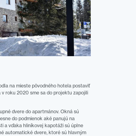
odla na mieste pôvodného hotela postaviť
 v roku 2020 sme sa do projektu zapojili
stupné dvere do apartmánov. Okná sú
presne do podmienok aké panujú na
i a vďaka hliníkovej kapotáži sú úplne
né automatické dvere, ktoré sú hlavným