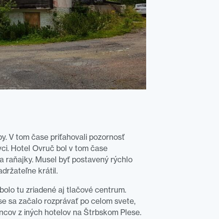
y. V tom čase priťahovali pozornosť
i. Hotel Ovruč bol v tom čase
a raňajky. Musel byť postavený rýchlo
ržateľne krátil.
 bolo tu zriadené aj tlačové centrum.
e sa začalo rozprávať po celom svete,
ancov z iných hotelov na Štrbskom Plese.