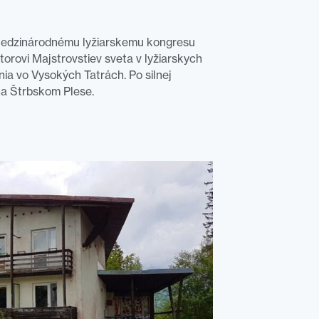
 Medzinárodnému lyžiarskemu kongresu
orovi Majstrovstiev sveta v lyžiarskych
ia vo Vysokých Tatrách. Po silnej
na Štrbskom Plese.