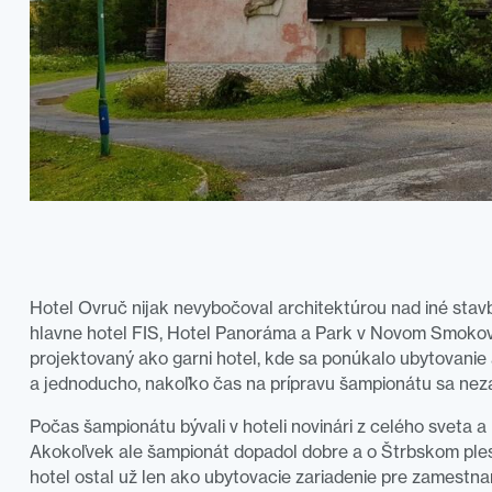
Hotel Ovruč nijak nevybočoval architektúrou nad iné stavb
hlavne hotel FIS, Hotel Panoráma a Park v Novom Smokovc
projektovaný ako garni hotel, kde sa ponúkalo ubytovanie 
a jednoducho, nakoľko čas na prípravu šampionátu sa nezad
Počas šampionátu bývali v hoteli novinári z celého sveta a
Akokoľvek ale šampionát dopadol dobre a o Štrbskom ples
hotel ostal už len ako ubytovacie zariadenie pre zamestn