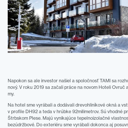
Napokon sa ale investor našiel a spoločnosť TAMI sa rozh
nový. V roku 2019 sa začali práce na novom Hoteli Ovruč a
my.
Na hotel sme vyrábali a dodávali drevohliníkové okná a v
v profile DH92 a teda v hrúbke 92milimetrov. Sú vhodné 
Štrbskom Plese. Majú vynikajúce tepelnoizolačné vlastnost
bezúdržbové. Do exteriéru sme vyrábali dokonca aj posuv