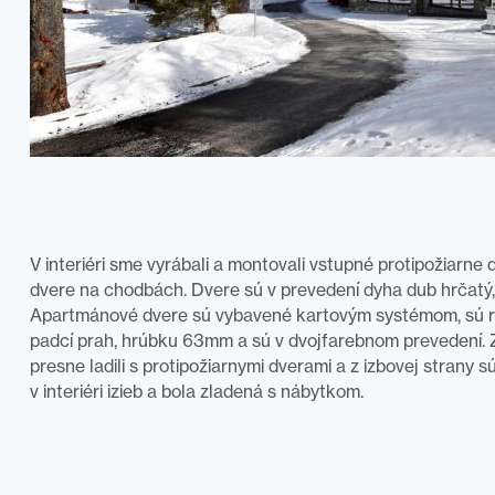
V interiéri sme vyrábali a montovali vstupné protipožiarne
dvere na chodbách. Dvere sú v prevedení dyha dub hrčatý,
Apartmánové dvere sú vybavené kartovým systémom, sú r
padcí prah, hrúbku 63mm a sú v dvojfarebnom prevedení. 
presne ladili s protipožiarnymi dverami a z izbovej strany sú
v interiéri izieb a bola zladená s nábytkom.