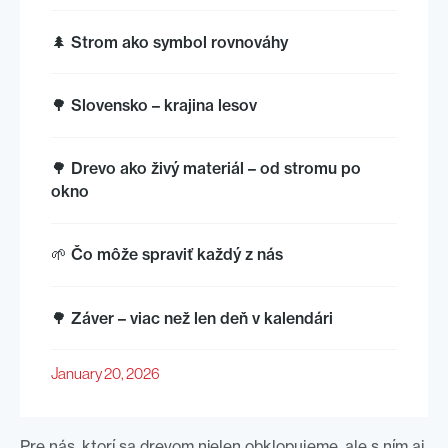
🌲 Strom ako symbol rovnováhy
🌳 Slovensko – krajina lesov
🌳 Drevo ako živý materiál – od stromu po
okno
🌱 Čo môže spraviť každý z nás
🌳 Záver – viac než len deň v kalendári
January 20, 2026
Pre nás, ktorí sa drevom nielen obklopujeme, ale s ním aj