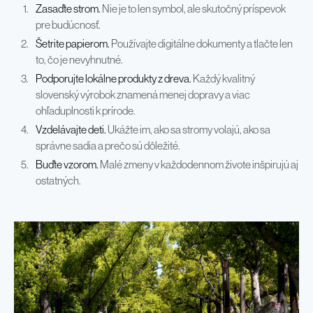
Zasaďte strom.
Nie je to len symbol, ale skutočný príspevok
pre budúcnosť.
Šetrite papierom.
Používajte digitálne dokumenty a tlačte len
to, čo je nevyhnutné.
Podporujte lokálne produkty z dreva.
Každý kvalitný
slovenský výrobok znamená menej dopravy a viac
ohľaduplnosti k prírode.
Vzdelávajte deti.
Ukážte im, ako sa stromy volajú, ako sa
správne sadia a prečo sú dôležité.
Buďte vzorom.
Malé zmeny v každodennom živote inšpirujú aj
ostatných.