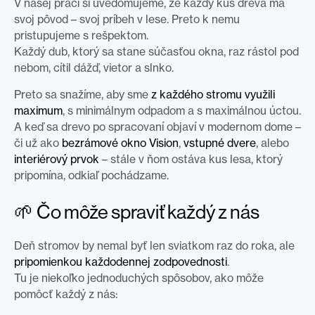
V našej práci si uvedomujeme, že každý kus dreva má
svoj pôvod – svoj príbeh v lese. Preto k nemu
pristupujeme s rešpektom.
Každý dub, ktorý sa stane súčasťou okna, raz rástol pod
nebom, cítil dážď, vietor a slnko.
Preto sa snažíme, aby sme
z každého stromu využili
maximum
, s minimálnym odpadom a s maximálnou úctou.
A keď sa drevo po spracovaní objaví v modernom dome –
či už ako
bezrámové okno Vision
,
vstupné dvere
, alebo
interiérový prvok
– stále v ňom ostáva kus lesa, ktorý
pripomína, odkiaľ pochádzame.
🌱 Čo môže spraviť každý z nás
Deň stromov by nemal byť len sviatkom raz do roka, ale
pripomienkou každodennej zodpovednosti
.
Tu je niekoľko jednoduchých spôsobov, ako môže
pomôcť každý z nás: