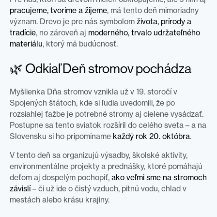
pracujeme, tvoríme a žijeme
, má tento deň mimoriadny
význam. Drevo je pre nás symbolom
života, prírody a
tradície
, no zároveň aj
moderného, trvalo udržateľného
materiálu
, ktorý má budúcnosť.
🌿 Odkiaľ Deň stromov pochádza
Myšlienka Dňa stromov vznikla už v 19. storočí v
Spojených štátoch, kde si ľudia uvedomili, že po
rozsiahlej ťažbe je potrebné stromy aj cielene vysádzať.
Postupne sa tento sviatok rozšíril do celého sveta – a na
Slovensku si ho pripomíname
každý rok 20. októbra
.
V tento deň sa organizujú výsadby, školské aktivity,
environmentálne projekty a prednášky, ktoré pomáhajú
deťom aj dospelým pochopiť,
ako veľmi sme na stromoch
závislí
– či už ide o čistý vzduch, pitnú vodu, chlad v
mestách alebo krásu krajiny.