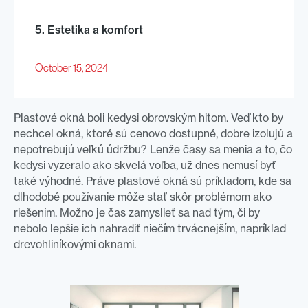
5. Estetika a komfort
October 15, 2024
Plastové okná boli kedysi obrovským hitom. Veď kto by
nechcel okná, ktoré sú cenovo dostupné, dobre izolujú a
nepotrebujú veľkú údržbu? Lenže časy sa menia a to, čo
kedysi vyzeralo ako skvelá voľba, už dnes nemusí byť
také výhodné. Práve plastové okná sú príkladom, kde sa
dlhodobé používanie môže stať skôr problémom ako
riešením. Možno je čas zamyslieť sa nad tým, či by
nebolo lepšie ich nahradiť niečím trvácnejším, napríklad
drevohliníkovými oknami.