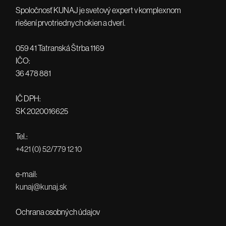
Spoločnosť KUNAJ je svetový expert v komplexnom
riešení prvotriednych okien a dverí.
059 41 Tatranská Štrba 1169
IČO:
36 478 881
IČ DPH:
SK 2020016625
Tel.:
+421 (0) 52/779 12 10
e-mail:
kunaj@kunaj.sk
Ochrana osobných údajov