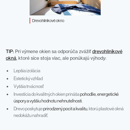
Drevohliníkové okno
TIP:
Pri výmene okien sa odporúča zvážiť
drevohliníkové
okná
, ktoré síce stoja viac, ale ponúkajú výhody:
Lepšia izolácia
Estetický vzhľad
Vyššia trvácnosť
Investícia do kvalitných okien prináša
pohodlie, energetické
úspory a vyššiu hodnotu nehnuteľnosti
.
Drevo poskytuje
prirodzený pocit a kvalitu
, ktorú plastové okná
nedokážu nahradiť.