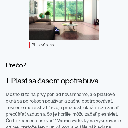
Plastové okno
Prečo?
1. Plast sa časom opotrebúva
Možno si to na prvý pohľad nevšimneme, ale plastové
okná sa po rokoch používania začnú opotrebovávať.
Tesnenie môže stratiť svoju pružnosť, okná môžu začať
prepúšťať vzduch a čo je horšie, môžu začať plesnivieť.
Čo to znamená pre vás? Väčšie výdavky na vykurovanie
v zime, pretože teplo uniká von, a vyššie náklady na