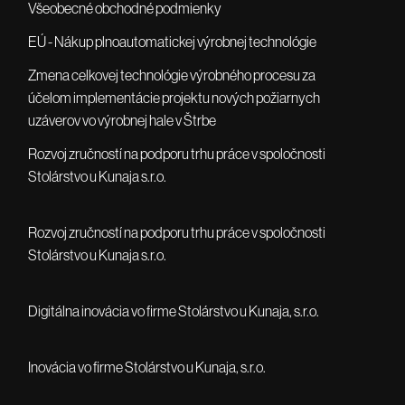
Všeobecné obchodné podmienky
EÚ - Nákup plnoautomatickej výrobnej technológie
Zmena celkovej technológie výrobného procesu za
účelom implementácie projektu nových požiarnych
uzáverov vo výrobnej hale v Štrbe
Rozvoj zručností na podporu trhu práce v spoločnosti
Stolárstvo u Kunaja s.r.o.
Rozvoj zručností na podporu trhu práce v spoločnosti
Stolárstvo u Kunaja s.r.o.
Digitálna inovácia vo firme Stolárstvo u Kunaja, s.r.o.
Inovácia vo firme Stolárstvo u Kunaja, s.r.o.