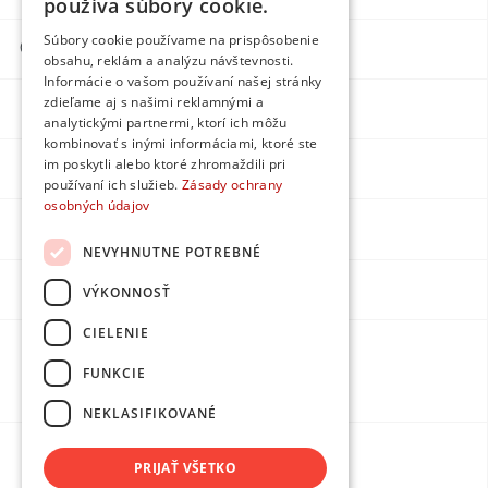
používa súbory cookie.
Súbory cookie používame na prispôsobenie
Contacts
obsahu, reklám a analýzu návštevnosti.
Informácie o vašom používaní našej stránky
zdieľame aj s našimi reklamnými a
Facebook
analytickými partnermi, ktorí ich môžu
kombinovať s inými informáciami, ktoré ste
im poskytli alebo ktoré zhromaždili pri
Instagram
používaní ich služieb.
Zásady ochrany
osobných údajov
LinkedIn
NEVYHNUTNE POTREBNÉ
Youtube
VÝKONNOSŤ
CIELENIE
Made by
FUNKCIE
DPMarketing
NEKLASIFIKOVANÉ
PRIJAŤ VŠETKO
Protection of personal data