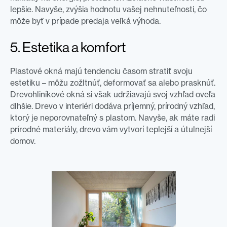
lepšie. Navyše, zvýšia hodnotu vašej nehnuteľnosti, čo
môže byť v prípade predaja veľká výhoda.
5. Estetika a komfort
Plastové okná majú tendenciu časom stratiť svoju
estetiku – môžu zožltnúť, deformovať sa alebo prasknúť.
Drevohliníkové okná si však udržiavajú svoj vzhľad oveľa
dlhšie. Drevo v interiéri dodáva príjemný, prírodný vzhľad,
ktorý je neporovnateľný s plastom. Navyše, ak máte radi
prírodné materiály, drevo vám vytvorí teplejší a útulnejší
domov.