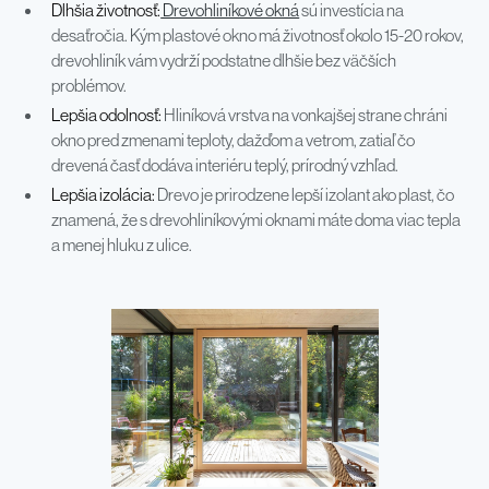
Dlhšia životnosť:
Drevohliníkové okná
sú investícia na
desaťročia. Kým plastové okno má životnosť okolo 15-20 rokov,
drevohliník vám vydrží podstatne dlhšie bez väčších
problémov.
Lepšia odolnosť:
Hliníková vrstva na vonkajšej strane chráni
okno pred zmenami teploty, dažďom a vetrom, zatiaľ čo
drevená časť dodáva interiéru teplý, prírodný vzhľad.
Lepšia izolácia:
Drevo je prirodzene lepší izolant ako plast, čo
znamená, že s drevohliníkovými oknami máte doma viac tepla
a menej hluku z ulice.