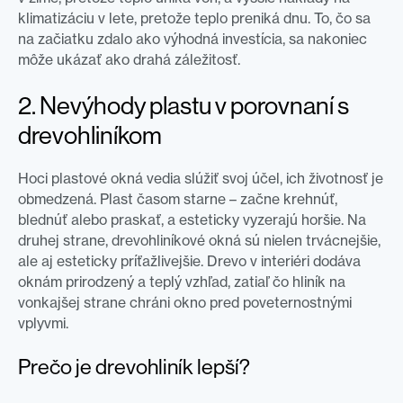
klimatizáciu v lete, pretože teplo preniká dnu. To, čo sa
na začiatku zdalo ako výhodná investícia, sa nakoniec
môže ukázať ako drahá záležitosť.
2. Nevýhody plastu v porovnaní s
drevohliníkom
Hoci plastové okná vedia slúžiť svoj účel, ich životnosť je
obmedzená. Plast časom starne – začne krehnúť,
blednúť alebo praskať, a esteticky vyzerajú horšie. Na
druhej strane, drevohliníkové okná sú nielen trvácnejšie,
ale aj esteticky príťažlivejšie. Drevo v interiéri dodáva
oknám prirodzený a teplý vzhľad, zatiaľ čo hliník na
vonkajšej strane chráni okno pred poveternostnými
vplyvmi.
Prečo je drevohliník lepší?