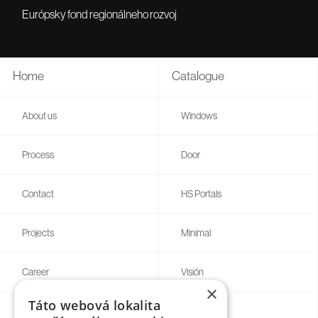
Európsky fond regionálneho rozvoj
Home
Catalogue
About us
Windows
Process
Door
Contact
HS Portals
Projects
Minimal
Career
Visión
×
Táto webová lokalita
Blogg
Individual