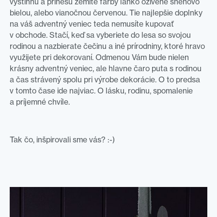
vystihnú a prinesú zemité farby ľahko oživené snehovo
bielou, alebo vianočnou červenou. Tie najlepšie doplnky
na váš adventný veniec teda nemusíte kupovať
v obchode. Stačí, keď sa vyberiete do lesa so svojou
rodinou a nazbierate čečinu a iné prírodniny, ktoré hravo
využijete pri dekorovaní. Odmenou Vám bude nielen
krásny adventný veniec, ale hlavne čaro puta s rodinou
a čas strávený spolu pri výrobe dekorácie. O to predsa
v tomto čase ide najviac. O lásku, rodinu, spomalenie
a príjemné chvíle.
Tak čo, inšpirovali sme vás? :-)