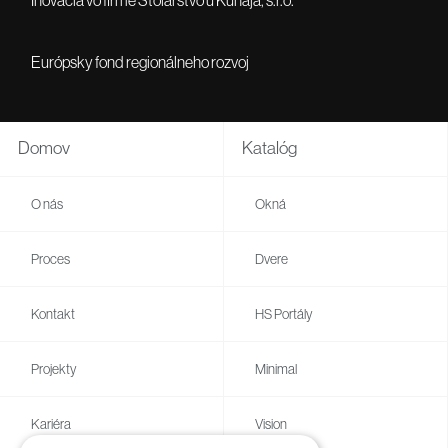
Európsky fond regionálneho rozvoj
Domov
Katalóg
O nás
Okná
Proces
Dvere
Kontakt
HS Portály
Projekty
Minimal
Kariéra
Vision