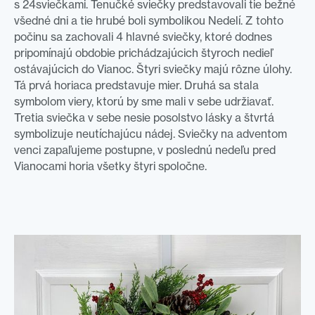
s 24sviečkami. Tenučké sviečky predstavovali tie bežné
všedné dni a tie hrubé boli symbolikou Nedelí. Z tohto
počinu sa zachovali 4 hlavné sviečky, ktoré dodnes
pripomínajú obdobie prichádzajúcich štyroch nedieľ
ostávajúcich do Vianoc. Štyri sviečky majú rôzne úlohy.
Tá prvá horiaca predstavuje mier. Druhá sa stala
symbolom viery, ktorú by sme mali v sebe udržiavať.
Tretia sviečka v sebe nesie posolstvo lásky a štvrtá
symbolizuje neutíchajúcu nádej. Sviečky na adventom
venci zapaľujeme postupne, v poslednú nedeľu pred
Vianocami horia všetky štyri spoločne.