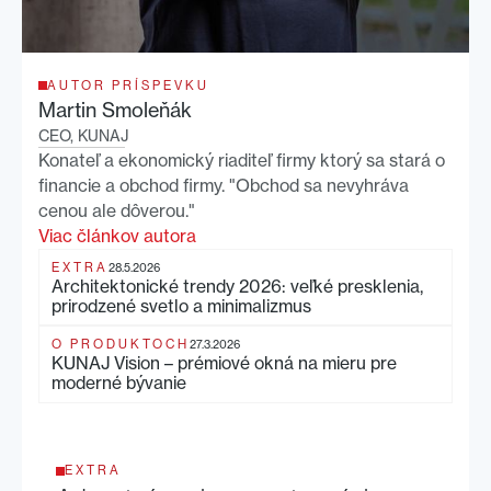
AUTOR PRÍSPEVKU
Martin Smoleňák
CEO, KUNAJ
Konateľ a ekonomický riaditeľ firmy ktorý sa stará o
financie a obchod firmy. "Obchod sa nevyhráva
cenou ale dôverou."
Viac článkov autora
EXTRA
28.5.2026
Architektonické trendy 2026: veľké presklenia,
prirodzené svetlo a minimalizmus
O PRODUKTOCH
27.3.2026
KUNAJ Vision – prémiové okná na mieru pre
moderné bývanie
EXTRA