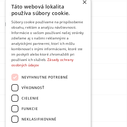
×
Táto webová lokalita
Blog
Individual
používa súbory cookie.
Súbory cookie používame na prispôsobenie
Kontakty
obsahu, reklám a analýzu návštevnosti.
Informácie o vašom používaní našej stránky
zdieľame aj s našimi reklamnými a
Facebook
analytickými partnermi, ktorí ich môžu
kombinovať s inými informáciami, ktoré ste
im poskytli alebo ktoré zhromaždili pri
Instagram
používaní ich služieb.
Zásady ochrany
osobných údajov
LinkedIn
NEVYHNUTNE POTREBNÉ
Youtube
VÝKONNOSŤ
CIELENIE
Made by
FUNKCIE
DPMarketing
NEKLASIFIKOVANÉ