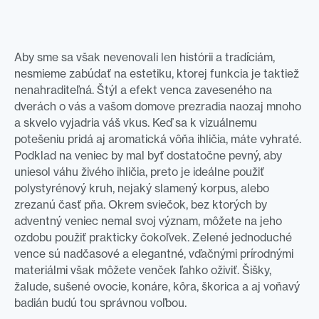
Aby sme sa však nevenovali len histórii a tradíciám,
nesmieme zabúdať na estetiku, ktorej funkcia je taktiež
nenahraditeľná. Štýl a efekt venca zaveseného na
dverách o vás a vašom domove prezradia naozaj mnoho
a skvelo vyjadria váš vkus. Keď sa k vizuálnemu
potešeniu pridá aj aromatická vôňa ihličia, máte vyhraté.
Podklad na veniec by mal byť dostatočne pevný, aby
uniesol váhu živého ihličia, preto je ideálne použiť
polystyrénový kruh, nejaký slamený korpus, alebo
zrezanú časť pňa. Okrem sviečok, bez ktorých by
adventný veniec nemal svoj význam, môžete na jeho
ozdobu použiť prakticky čokoľvek. Zelené jednoduché
vence sú nadčasové a elegantné, vďačnými prírodnými
materiálmi však môžete venček ľahko oživiť. Šišky,
žalude, sušené ovocie, konáre, kôra, škorica a aj voňavý
badián budú tou správnou voľbou.