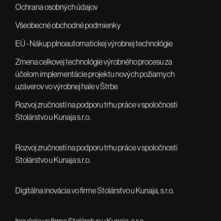
Ochrana osobných údajov
Všeobecné obchodné podmienky
EÚ - Nákup plnoautomatickej výrobnej technológie
Zmena celkovej technológie výrobného procesu za
účelom implementácie projektu nových požiarnych
uzáverov vo výrobnej hale v Štrbe
Rozvoj zručností na podporu trhu práce v spoločnosti
Stolárstvo u Kunaja s.r.o.
Rozvoj zručností na podporu trhu práce v spoločnosti
Stolárstvo u Kunaja s.r.o.
Digitálna inovácia vo firme Stolárstvo u Kunaja, s.r.o.
Inovácia vo firme Stolárstvo u Kunaja, s.r.o.