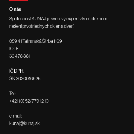
O nás
Spoločnosť KUNAJ je svetový expert v komplexnom
riešení prvotriednych okien a dverí.
059 41 Tatranská Štrba 1169
IČO:
36 478 881
IČ DPH:
SK 2020016625
Tel.:
+421 (0) 52/779 12 10
e-mail:
kunaj@kunaj.sk