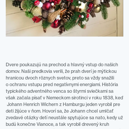
Dvere poukazujú na prechod a hlavný vstup do našich
domov. Naši predkovia verili, že prah dverí je mýtickou
hranicou dvoch rôznych svetov, preto sa vždy snažili
o ochranu vstupu pred negatívnymi energiami. História
typického adventného venca so štyrmi sviečkami sa
však začala písať v Nemeckom sirotinci v roku 1838, keď
Johann Henrich Wichern z Hamburgu jeden vyrobil pre
deti žijúce v ňom. Hovorí sa, že Johann chcel umlčať
zvedavé otázky detí neustále spytujúce sa nato, kedy už
budú konečne Vianoce, a tak vyrobil drevený kruh