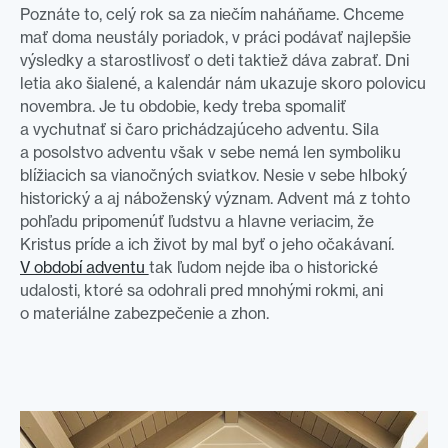
Poznáte to, celý rok sa za niečím naháňame. Chceme
mať doma neustály poriadok, v práci podávať najlepšie
výsledky a starostlivosť o deti taktiež dáva zabrať. Dni
letia ako šialené, a kalendár nám ukazuje skoro polovicu
novembra. Je tu obdobie, kedy treba spomaliť
a vychutnať si čaro prichádzajúceho adventu. Sila
a posolstvo adventu však v sebe nemá len symboliku
blížiacich sa vianočných sviatkov. Nesie v sebe hlboký
historický a aj náboženský význam. Advent má z tohto
pohľadu pripomenúť ľudstvu a hlavne veriacim, že
Kristus príde a ich život by mal byť o jeho očakávaní.
V období adventu
tak ľudom nejde iba o historické
udalosti, ktoré sa odohrali pred mnohými rokmi, ani
o materiálne zabezpečenie a zhon.