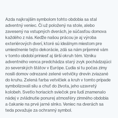
Azda najkrajším symbolom tohto obdobia sa stal
adventný veniec. Či už položený na stole, alebo
zavesený na vstupných dverách, je súčasťou domova
každého z nás. Keďže našou prácou je aj výroba
exteriérových dverí, ktoré sú ideálnym miestom pre
umiestnenie tejto dekorácie, zdá sa nám príjemné vám
v tomto období priniesť aj širší okruh tém. Vzniku
adventného venca predchádza starý zvyk pochádzajúci
zo severských štátov v Európe. Ľudia si tu počas zimy
nosili domov odrezané zelené vetvičky drevín zviazané
do kruhu. Zelená farba vetvičiek a kruh v tomto prípade
symbolizovali silu a chuť do života, jeho uzavretý
kolobeh. Svetlo horiacich sviečok pre ľudí znamenalo
nádej v zvládnutie ponurej atmosféry zimného obdobia
a čakanie na prvé jarné slnko. Veniec na dverách sa
teda považuje za ochranný symbol.