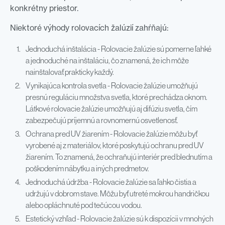
konkrétny priestor.
Niektoré výhody rolovacích žalúzií zahŕňajú:
Jednoduchá inštalácia - Rolovacie žalúzie sú pomerne ľahké
a jednoduché na inštaláciu, čo znamená, že ich môže
nainštalovať prakticky každý.
Vynikajúca kontrola svetla - Rolovacie žalúzie umožňujú
presnú reguláciu množstva svetla, ktoré prechádza oknom.
Látkové rolovacie žalúzie umožňujú aj difúziu svetla, čím
zabezpečujú príjemnú a rovnomernú osvetlenosť.
Ochrana pred UV žiarením - Rolovacie žalúzie môžu byť
vyrobené aj z materiálov, ktoré poskytujú ochranu pred UV
žiarením. To znamená, že ochraňujú interiér pred blednutím a
poškodením nábytku a iných predmetov.
Jednoduchá údržba - Rolovacie žalúzie sa ľahko čistia a
udržujú v dobrom stave. Môžu byť utreté mokrou handričkou
alebo opláchnuté pod tečúcou vodou.
Estetický vzhľad - Rolovacie žalúzie sú k dispozícii v mnohých