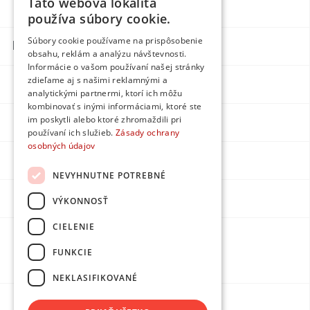
Táto webová lokalita
Blog
Individual
používa súbory cookie.
Súbory cookie používame na prispôsobenie
Kontakty
obsahu, reklám a analýzu návštevnosti.
Informácie o vašom používaní našej stránky
zdieľame aj s našimi reklamnými a
Facebook
analytickými partnermi, ktorí ich môžu
kombinovať s inými informáciami, ktoré ste
im poskytli alebo ktoré zhromaždili pri
Instagram
používaní ich služieb.
Zásady ochrany
osobných údajov
LinkedIn
NEVYHNUTNE POTREBNÉ
Youtube
VÝKONNOSŤ
CIELENIE
Made by
FUNKCIE
DPMarketing
NEKLASIFIKOVANÉ