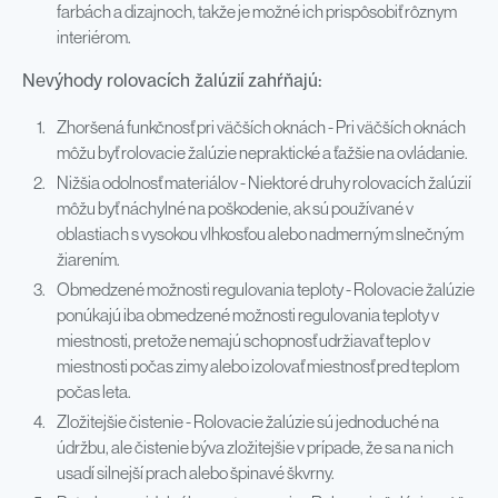
farbách a dizajnoch, takže je možné ich prispôsobiť rôznym
interiérom.
Nevýhody rolovacích žalúzií zahŕňajú:
Zhoršená funkčnosť pri väčších oknách - Pri väčších oknách
môžu byť rolovacie žalúzie nepraktické a ťažšie na ovládanie.
Nižšia odolnosť materiálov - Niektoré druhy rolovacích žalúzií
môžu byť náchylné na poškodenie, ak sú používané v
oblastiach s vysokou vlhkosťou alebo nadmerným slnečným
žiarením.
Obmedzené možnosti regulovania teploty - Rolovacie žalúzie
ponúkajú iba obmedzené možnosti regulovania teploty v
miestnosti, pretože nemajú schopnosť udržiavať teplo v
miestnosti počas zimy alebo izolovať miestnosť pred teplom
počas leta.
Zložitejšie čistenie - Rolovacie žalúzie sú jednoduché na
údržbu, ale čistenie býva zložitejšie v prípade, že sa na nich
usadí silnejší prach alebo špinavé škvrny.