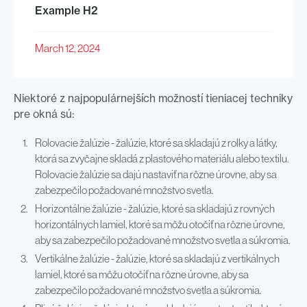
Example H2
March 12, 2024
Niektoré z najpopulárnejších možností tieniacej techniky
pre okná sú:
Rolovacie žalúzie - žalúzie, ktoré sa skladajú z rolky a látky,
ktorá sa zvyčajne skladá z plastového materiálu alebo textilu.
Rolovacie žalúzie sa dajú nastaviť na rôzne úrovne, aby sa
zabezpečilo požadované množstvo svetla.
Horizontálne žalúzie - žalúzie, ktoré sa skladajú z rovných
horizontálnych lamiel, ktoré sa môžu otočiť na rôzne úrovne,
aby sa zabezpečilo požadované množstvo svetla a súkromia.
Vertikálne žalúzie - žalúzie, ktoré sa skladajú z vertikálnych
lamiel, ktoré sa môžu otočiť na rôzne úrovne, aby sa
zabezpečilo požadované množstvo svetla a súkromia.