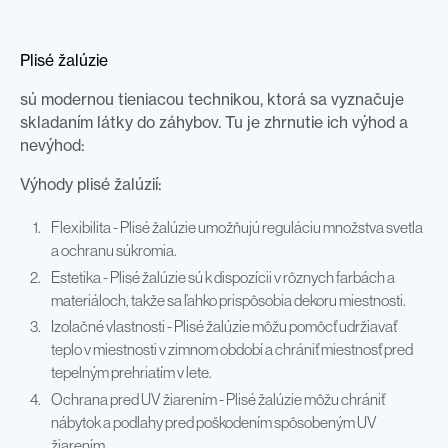
Plisé žalúzie
sú modernou tieniacou technikou, ktorá sa vyznačuje
skladaním látky do záhybov. Tu je zhrnutie ich výhod a
nevýhod:
Výhody plisé žalúzií:
Flexibilita - Plisé žalúzie umožňujú reguláciu množstva svetla
a ochranu súkromia.
Estetika - Plisé žalúzie sú k dispozícii v rôznych farbách a
materiáloch, takže sa ľahko prispôsobia dekoru miestnosti.
Izolačné vlastnosti - Plisé žalúzie môžu pomôcť udržiavať
teplo v miestnosti v zimnom období a chrániť miestnosť pred
tepelným prehriatím v lete.
Ochrana pred UV žiarením - Plisé žalúzie môžu chrániť
nábytok a podlahy pred poškodením spôsobeným UV
žiarením.