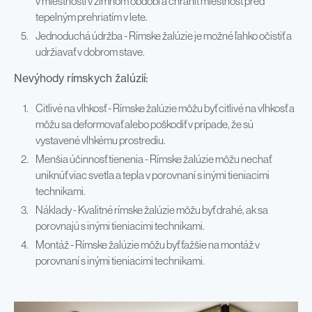
v miestnosti v zimnom období a chrániť miestnosť pred
tepelným prehriatím v lete.
Jednoduchá údržba - Rímske žalúzie je možné ľahko očistiť a
udržiavať v dobrom stave.
Nevýhody rímskych žalúzií:
Citlivé na vlhkosť - Rímske žalúzie môžu byť citlivé na vlhkosť a
môžu sa deformovať alebo poškodiť v prípade, že sú
vystavené vlhkému prostrediu.
Menšia účinnosť tienenia - Rímske žalúzie môžu nechať
uniknúť viac svetla a tepla v porovnaní s inými tieniacimi
technikami.
Náklady - Kvalitné rímske žalúzie môžu byť drahé, ak sa
porovnajú s inými tieniacimi technikami.
Montáž - Rímske žalúzie môžu byť ťažšie na montáž v
porovnaní s inými tieniacimi technikami.