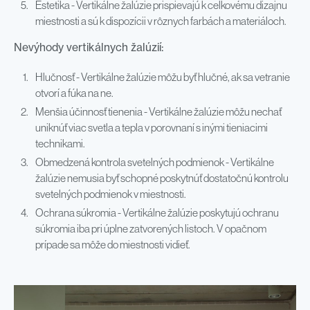
Estetika - Vertikálne žalúzie prispievajú k celkovému dizajnu
miestnosti a sú k dispozícii v rôznych farbách a materiáloch.
Nevýhody vertikálnych žalúzií:
Hlučnosť - Vertikálne žalúzie môžu byť hlučné, ak sa vetranie
otvorí a fúka na ne.
Menšia účinnosť tienenia - Vertikálne žalúzie môžu nechať
uniknúť viac svetla a tepla v porovnaní s inými tieniacimi
technikami.
Obmedzená kontrola svetelných podmienok - Vertikálne
žalúzie nemusia byť schopné poskytnúť dostatočnú kontrolu
svetelných podmienok v miestnosti.
Ochrana súkromia - Vertikálne žalúzie poskytujú ochranu
súkromia iba pri úplne zatvorených listoch. V opačnom
prípade sa môže do miestnosti vidieť.