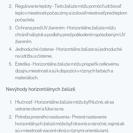
Regulovanie teploty - Tieto žalúzie môžu pomôcť udržiavať
teplo v miestnosti počas zimy a izolovať miestnosť pred teplom
počas leta.
Ochrana pred UV žiarením - Horizontálne žalúzie môžu
chrániť nábytok a podlahy pred poškodením spôsobeným UV
žiarením.
Jednoduché čistenie - Horizontálne žalúzie sú jednoduché
na údržbu a čistenie.
Estetika - Horizontálne žalúzie môžu prispieť k celkovému
dizajnu miestnosti a sú k dispozícii v rôznych farbách a
materiáloch.
Nevýhody horizontálnych žalúzií:
Hlučnosť - Horizontálne žalúzie môžu byť hlučné, ak sa
vetranie otvorí a fúka na ne.
Potreba presného nastavenia - Presné nastavenie
horizontálnych žalúzií môže byť otravné a náročné, najmä ak
sú v miestnosti viaceré okná s rôznymi orientáciami.