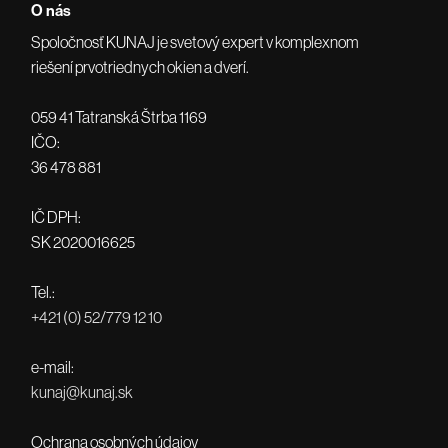
O nás
Spoločnosť KUNAJ je svetový expert v komplexnom
riešení prvotriednych okien a dverí.
059 41 Tatranská Štrba 1169
IČO:
36 478 881
IČ DPH:
SK 2020016625
Tel.:
+421 (0) 52/779 12 10
e-mail:
kunaj@kunaj.sk
Ochrana osobných údajov