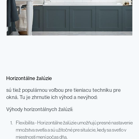
Horizontálne žalúzie
sú tiež populárnou voľbou pre tieniacu techniku pre
okná. Tu je zhrnutie ich výhod a nevýhod:
Výhody horizontálnych žalúzií:
Flexibilita - Horizontálne žalúzie umožňujú presné nastavenie
množstva svetla a sú užitočné pre situácie, kedy sa svetlo v
miestnosti mení počas dňa.