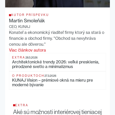
AUTOR PRÍSPEVKU
Martin Smoleňák
CEO, KUNAJ
Konateľ a ekonomický riaditeľ firmy ktorý sa stará o
financie a obchod firmy. "Obchod sa nevyhráva
cenou ale dôverou."
Viac článkov autora
EXTRA
28.5.2026
Architektonické trendy 2026: veľké presklenia,
prirodzené svetlo a minimalizmus
O PRODUKTOCH
27.3.2026
KUNAJ Vision – prémiové okná na mieru pre
moderné bývanie
EXTRA
Aké sú možnosti interiérovej tieniacej