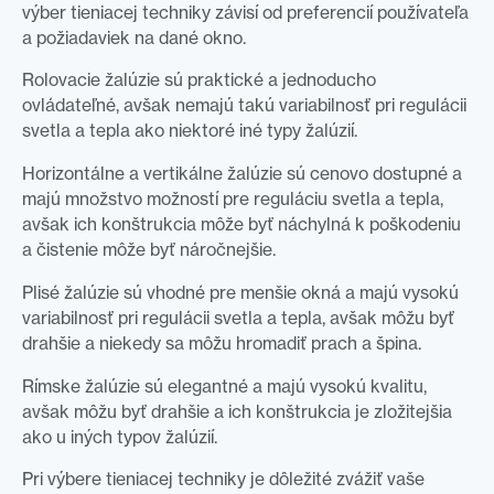
výber tieniacej techniky závisí od preferencií používateľa
a požiadaviek na dané okno.
Rolovacie žalúzie sú praktické a jednoducho
ovládateľné, avšak nemajú takú variabilnosť pri regulácii
svetla a tepla ako niektoré iné typy žalúzií.
Horizontálne a vertikálne žalúzie sú cenovo dostupné a
majú množstvo možností pre reguláciu svetla a tepla,
avšak ich konštrukcia môže byť náchylná k poškodeniu
a čistenie môže byť náročnejšie.
Plisé žalúzie sú vhodné pre menšie okná a majú vysokú
variabilnosť pri regulácii svetla a tepla, avšak môžu byť
drahšie a niekedy sa môžu hromadiť prach a špina.
Rímske žalúzie sú elegantné a majú vysokú kvalitu,
avšak môžu byť drahšie a ich konštrukcia je zložitejšia
ako u iných typov žalúzií.
Pri výbere tieniacej techniky je dôležité zvážiť vaše