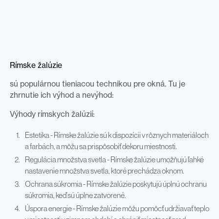
Rímske žalúzie
sú populárnou tieniacou technikou pre okná. Tu je
zhrnutie ich výhod a nevýhod:
Výhody rímskych žalúzií:
Estetika - Rímske žalúzie sú k dispozícii v rôznych materiáloch
a farbách, a môžu sa prispôsobiť dekoru miestnosti.
Regulácia množstva svetla - Rímske žalúzie umožňujú ľahké
nastavenie množstva svetla, ktoré prechádza oknom.
Ochrana súkromia - Rímske žalúzie poskytujú úplnú ochranu
súkromia, keď sú úplne zatvorené.
Úspora energie - Rímske žalúzie môžu pomôcť udržiavať teplo