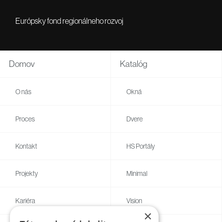
Európsky fond regionálneho rozvoj
Domov
Katalóg
O nás
Okná
Proces
Dvere
Kontakt
HS Portály
Projekty
Minimal
Kariéra
Vision
×