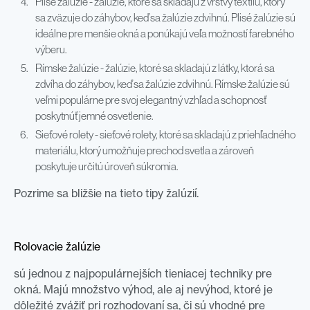
Plisé žalúzie - žalúzie, ktoré sa skladajú z vrstvy textilu, ktorý
sa zväzuje do záhybov, keď sa žalúzie zdvihnú. Plisé žalúzie sú
ideálne pre menšie okná a ponúkajú veľa možností farebného
výberu.
Rímske žalúzie - žalúzie, ktoré sa skladajú z látky, ktorá sa
zdvíha do záhybov, keď sa žalúzie zdvihnú. Rímske žalúzie sú
veľmi populárne pre svoj elegantný vzhľad a schopnosť
poskytnúť jemné osvetlenie.
Sieťové rolety - sieťové rolety, ktoré sa skladajú z priehľadného
materiálu, ktorý umožňuje prechod svetla a zároveň
poskytuje určitú úroveň súkromia.
Pozrime sa bližšie na tieto tipy žalúzií.
Rolovacie žalúzie
sú jednou z najpopulárnejších tieniacej techniky pre
okná. Majú množstvo výhod, ale aj nevýhod, ktoré je
dôležité zvážiť pri rozhodovaní sa, či sú vhodné pre