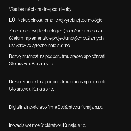
Všeobecné obchodné podmienky
EÚ - Nákup plnoautomatickej výrobnej technológie
Zmena celkovej technológie výrobného procesu za
účelom implementácie projektu nových požiarnych
uzáverov vo výrobnej hale v Štrbe
Rozvoj zručností na podporu trhu práce v spoločnosti
Stolárstvo u Kunaja s.r.o.
Rozvoj zručností na podporu trhu práce v spoločnosti
Stolárstvo u Kunaja s.r.o.
Digitálna inovácia vo firme Stolárstvo u Kunaja, s.r.o.
Inovácia vo firme Stolárstvo u Kunaja, s.r.o.