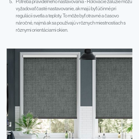
Potreba pravidelného nastavovania - Rolovacie žalúzie môžu
vyžadovať časté nastavovanie, ak majú byť účinné pri
regulácii svetla a teploty. To môže byť otravné a časovo
náročné, najmä ak sa používajú v rôznych miestnostiach s
rôznymi orientáciami okien.