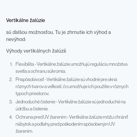
Vertikálne žalúzie
sú ďalšou možnosťou. Tu je zhrnutie ich výhod a
nevýhod:
Výhody vertikálnych žalúzií:
Flexibilita - Vertikálne žalúzie umožňujú reguláciu množstva
svetla a ochranu súkromia.
Prispôsobivosť - Vertikálne žalúzie sú vhodné pre okná
rôznych tvarov a veľkostí, čo umožňuje ich použitie v rôznych
typoch priestorov.
Jednoduché čistenie - Vertikálne žalúzie sú jednoduché na
údržbu a čistenie.
Ochrana pred UV žiarením - Vertikálne žalúzie môžu chrániť
nábytok a podlahy pred poškodením spôsobeným UV
žiarením.