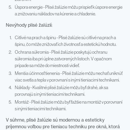
Úspora energie - Plisé žalúzie môžu prispieť k úspore energie
a znižovaniu nákladov na kúrenie a chladenie.
Nevýhody plisé žalúzií:
Citlivé na prach a špinu - Plisé žalúzie sú citlivé na prach a
špinu, čo môže znižovať ich životnosť a estetickú hodnotu.
Ochrana súkromia - Plisé žalúzie poskytujú ochranu
súkromia iba pri úplne zatvorených listoch. V opačnom
prípade sa môže do miestnosti vidieť.
Menšia účinnosť tienenia - Plisé žalúzie môžu nechať uniknúť
viac svetla a tepla v porovnaní s inými tieniacimi technikami.
Náklady - Kvalitné plisé žalúzie môžu byť drahé, ak sa
porovnajú s inými tieniacimi technikami.
Montáž - Plisé žalúzie môžu byť ťažšie na montáž v porovnaní
s inými tieniacimi technikami.
V súhrne, plisé žalúzie sú modernou a esteticky
príjemnou voľbou pre tieniacu techniku pre okná, ktorá