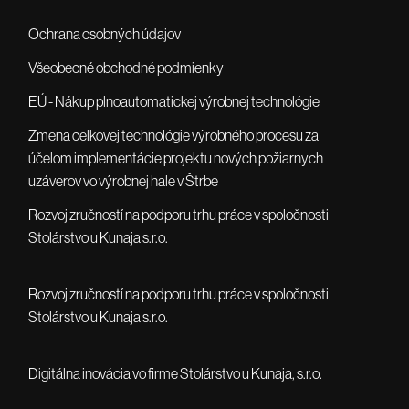
Ochrana osobných údajov
Všeobecné obchodné podmienky
EÚ - Nákup plnoautomatickej výrobnej technológie
Zmena celkovej technológie výrobného procesu za
účelom implementácie projektu nových požiarnych
uzáverov vo výrobnej hale v Štrbe
Rozvoj zručností na podporu trhu práce v spoločnosti
Stolárstvo u Kunaja s.r.o.
Rozvoj zručností na podporu trhu práce v spoločnosti
Stolárstvo u Kunaja s.r.o.
Digitálna inovácia vo firme Stolárstvo u Kunaja, s.r.o.