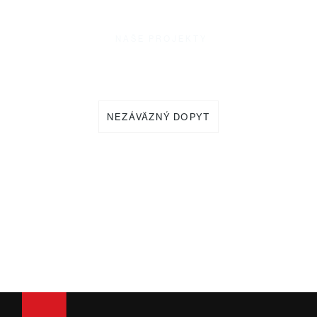
NAŠE PROJEKTY
Premeňte svoj nový domov na
architektonický zážitok.
NEZÁVÄZNÝ DOPYT