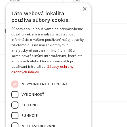
Kariéra
Vision
×
Táto webová lokalita
Blog
Individual
používa súbory cookie.
Súbory cookie používame na prispôsobenie
Kontakty
obsahu, reklám a analýzu návštevnosti.
Informácie o vašom používaní našej stránky
zdieľame aj s našimi reklamnými a
Facebook
analytickými partnermi, ktorí ich môžu
kombinovať s inými informáciami, ktoré ste
im poskytli alebo ktoré zhromaždili pri
Instagram
používaní ich služieb.
Zásady ochrany
osobných údajov
LinkedIn
NEVYHNUTNE POTREBNÉ
Youtube
VÝKONNOSŤ
CIELENIE
Made by
FUNKCIE
DPMarketing
NEKLASIFIKOVANÉ