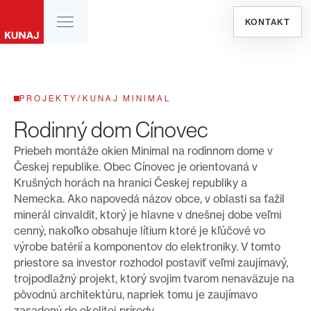
KONTAKT
PROJEKTY
/
KUNAJ MINIMAL
Rodinný dom Cínovec
Priebeh montáže okien Minimal na rodinnom dome v
Českej republike. Obec Cínovec je orientovaná v
Krušných horách na hranici Českej republiky a
Nemecka. Ako napovedá názov obce, v oblasti sa ťažil
minerál cinvaldit, ktorý je hlavne v dnešnej dobe veľmi
cenný, nakoľko obsahuje lítium ktoré je kľúčové vo
výrobe batérií a komponentov do elektroniky. V tomto
priestore sa investor rozhodol postaviť veľmi zaujímavý,
trojpodlažný projekt, ktorý svojim tvarom nenaväzuje na
pôvodnú architektúru, napriek tomu je zaujímavo
zasadený do okolitej prírody.