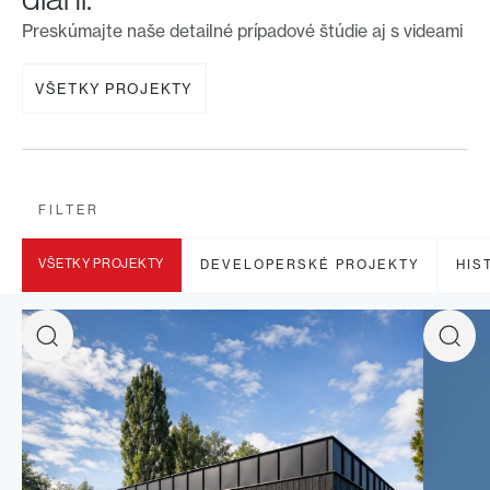
Preskúmajte naše detailné prípadové štúdie aj s videami
VŠETKY PROJEKTY
FILTER
VŠETKY PROJEKTY
DEVELOPERSKÉ PROJEKTY
HIS