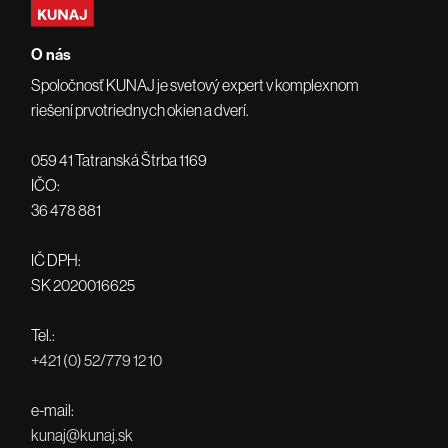
O nás
Spoločnosť KUNAJ je svetový expert v komplexnom
riešení prvotriednych okien a dverí.
059 41 Tatranská Štrba 1169
IČO:
36 478 881
IČ DPH:
SK 2020016625
Tel.:
+421 (0) 52/779 12 10
e-mail:
kunaj@kunaj.sk