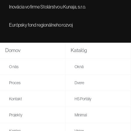
Inovácia vo firme Stolárstvo u Kunaja, s.r.o.
Európsky fond regionálneho rozvoj
Domov
Katalóg
O nás
Okná
Proces
Dvere
Kontakt
HS Portály
Projekty
Minimal