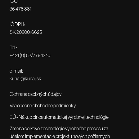
IČO:
36 478 881
IČ DPH:
SK 2020016625
Tel.:
+421 (0) 52/779 12 10
e-mail:
kunaj@kunaj.sk
Ochrana osobných údajov
Všeobecné obchodné podmienky
EÚ - Nákup plnoautomatickej výrobnej technológie
Zmena celkovej technológie výrobného procesu za
účelom implementácie projektu nových požiarnych