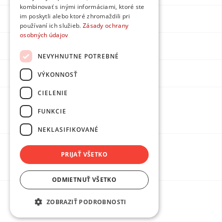
kombinovať s inými informáciami, ktoré ste
im poskytli alebo ktoré zhromaždili pri
Instagram
používaní ich služieb.
Zásady ochrany
osobných údajov
LinkedIn
NEVYHNUTNE POTREBNÉ
Youtube
VÝKONNOSŤ
CIELENIE
Made by
FUNKCIE
DPMarketing
NEKLASIFIKOVANÉ
PRIJAŤ VŠETKO
Ochrana osobných údajov
ODMIETNUŤ VŠETKO
ZOBRAZIŤ PODROBNOSTI
Obchodné podmienky