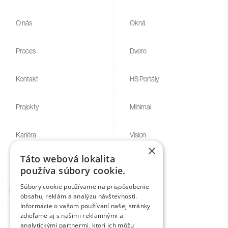
O nás
Okná
Proces
Dvere
Kontakt
HS Portály
Projekty
Minimal
Kariéra
Vision
×
Táto webová lokalita
Blog
Individual
používa súbory cookie.
Súbory cookie používame na prispôsobenie
Kontakty
obsahu, reklám a analýzu návštevnosti.
Informácie o vašom používaní našej stránky
zdieľame aj s našimi reklamnými a
Facebook
analytickými partnermi, ktorí ich môžu