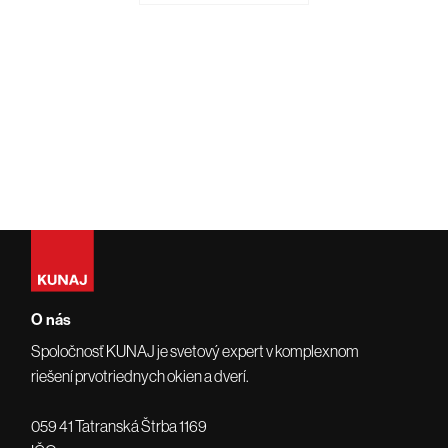
O nás
Spoločnosť KUNAJ je svetový expert v komplexnom
riešení prvotriednych okien a dverí.
059 41 Tatranská Štrba 1169