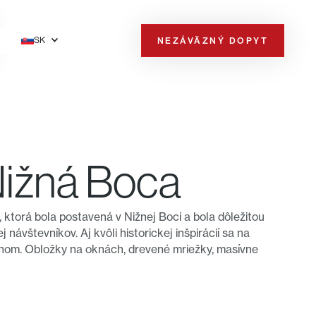
SK
NEZÁVÄZNÝ DOPYT
Nižná Boca
torá bola postavená v Nižnej Boci a bola dôležitou
návštevníkov. Aj kvôli historickej inšpirácií sa na
chom. Obložky na oknách, drevené mriežky, masívne