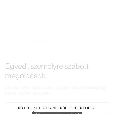
KATALÓGUS
|
ABLAKOK
KUNAJ Ablakok
Egyedi, személyre szabott
megoldások
A teljes folyamatot a konzultációtól a beszerelésig egy
kézből biztosítjuk Önnek.
KÖTELEZETTSÉG NÉLKÜLI ÉRDEKLŐDÉS