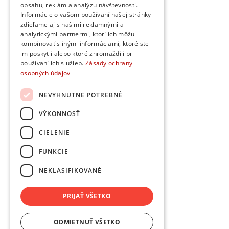
obsahu, reklám a analýzu návštevnosti.
Informácie o vašom používaní našej stránky
zdieľame aj s našimi reklamnými a
analytickými partnermi, ktorí ich môžu
kombinovať s inými informáciami, ktoré ste
im poskytli alebo ktoré zhromaždili pri
používaní ich služieb.
Zásady ochrany
osobných údajov
NEVYHNUTNE POTREBNÉ
VÝKONNOSŤ
CIELENIE
FUNKCIE
NEKLASIFIKOVANÉ
PRIJAŤ VŠETKO
ODMIETNUŤ VŠETKO