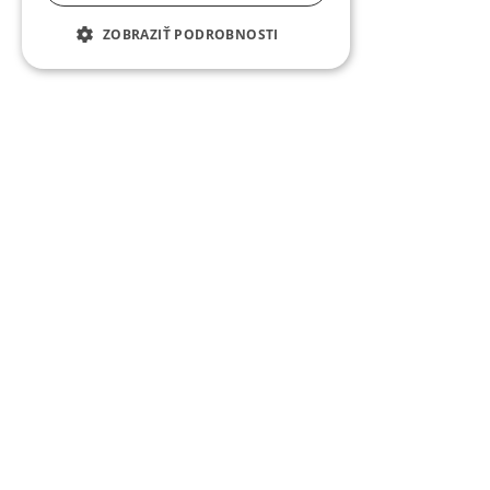
ZOBRAZIŤ PODROBNOSTI
Egyedi Dizájn
Minden ablakot pontosan az Ön igényei szerint
tervezünk. Különböző stílusokat és anyagokat
kínálunk, hogy tökéletes harmóniát teremtsünk
az Ön belső terével. Egyedi ablakainkkal olyan
dizájnt kap, amely az Ön igényeihez igazodik.