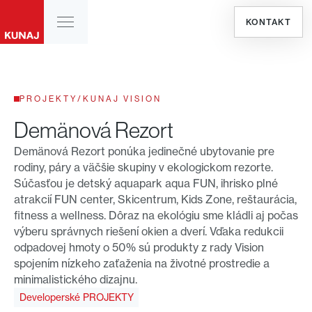
KONTAKT
PROJEKTY
/
KUNAJ VISION
Demänová Rezort
Demänová Rezort ponúka jedinečné ubytovanie pre
rodiny, páry a väčšie skupiny v ekologickom rezorte.
Súčasťou je detský aquapark aqua FUN, ihrisko plné
atrakcií FUN center, Skicentrum, Kids Zone, reštaurácia,
fitness a wellness. Dôraz na ekológiu sme kládli aj počas
výberu správnych riešení okien a dverí. Vďaka redukcii
odpadovej hmoty o 50% sú produkty z rady Vision
spojením nízkeho zaťaženia na životné prostredie a
minimalistického dizajnu.
Developerské PROJEKTY