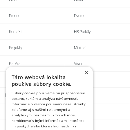
Proces
Dvere
Kontakt
HS Portály
Projekty
Minimal
Kariéra
Vision
×
Táto webová lokalita
Blog
Individual
používa súbory cookie.
Súbory cookie používame na prispôsobenie
Kontakty
obsahu, reklám a analýzu návštevnosti.
Informácie o vašom používaní našej stránky
zdieľame aj s našimi reklamnými a
Facebook
analytickými partnermi, ktorí ich môžu
kombinovať s inými informáciami, ktoré ste
im poskytli alebo ktoré zhromaždili pri
Instagram