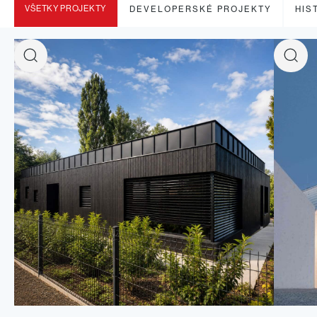
VŠETKY PROJEKTY
DEVELOPERSKÉ PROJEKTY
HIS