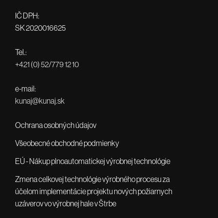
IČ DPH:
SK 2020016625
Tel.:
+421 (0) 52/779 12 10
e-mail:
kunaj@kunaj.sk
Ochrana osobných údajov
Všeobecné obchodné podmienky
EÚ - Nákup plnoautomatickej výrobnej technológie
Zmena celkovej technológie výrobného procesu za
účelom implementácie projektu nových požiarnych
uzáverov vo výrobnej hale v Štrbe