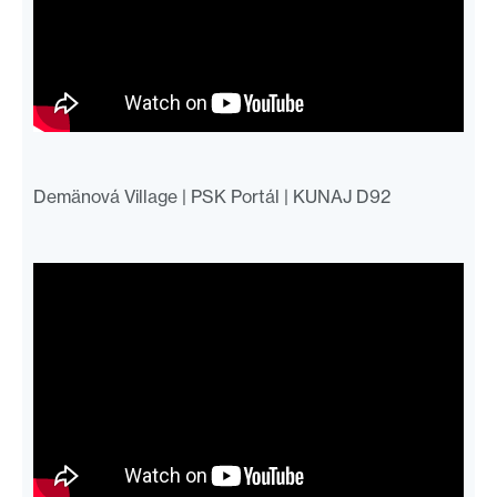
Demänová Village | PSK Portál | KUNAJ D92