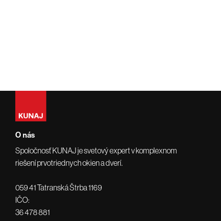
O nás
Spoločnosť KUNAJ je svetový expert v komplexnom
riešení prvotriednych okien a dverí.
059 41 Tatranská Štrba 1169
IČO:
36 478 881