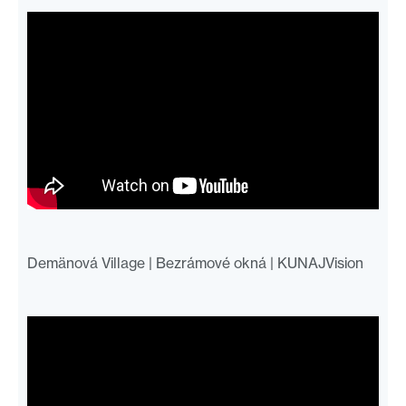
Demänová Village | Bezrámové okná | KUNAJVision