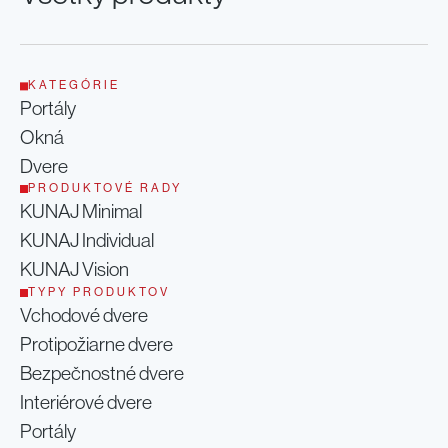
Rodinný dom
Starý Plzenec - Česká Repulika
Rada
KATEGÓRIE
Portály
Okná
Dvere
PRODUKTOVÉ RADY
KUNAJ Minimal
KUNAJ Individual
KUNAJ Vision
TYPY PRODUKTOV
Vchodové dvere
Protipožiarne dvere
Bezpečnostné dvere
Interiérové dvere
Portály