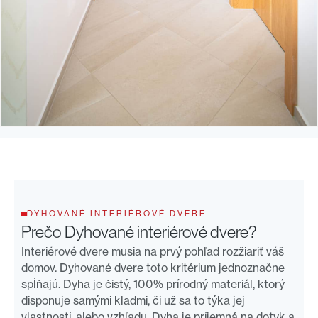
DYHOVANÉ INTERIÉROVÉ DVERE
Prečo
Dyhované interiérové dvere
?
Interiérové dvere musia na prvý pohľad rozžiariť váš
domov. Dyhované dvere toto kritérium jednoznačne
spĺňajú. Dyha je čistý, 100% prírodný materiál, ktorý
disponuje samými kladmi, či už sa to týka jej
vlastností, alebo vzhľadu. Dyha je príjemná na dotyk a