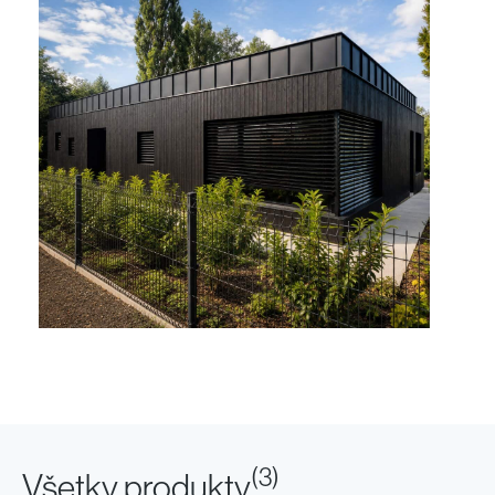
Rodinný dom -
Starý Plzenec -
Česko
(
3
)
Všetky produkty