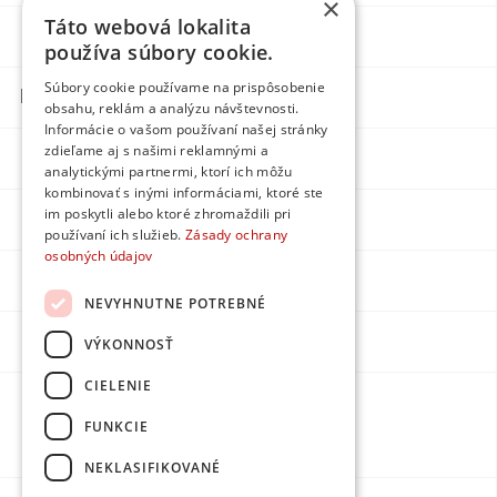
×
Táto webová lokalita
Blog
Individual
používa súbory cookie.
Súbory cookie používame na prispôsobenie
Kontakty
obsahu, reklám a analýzu návštevnosti.
Informácie o vašom používaní našej stránky
zdieľame aj s našimi reklamnými a
Facebook
analytickými partnermi, ktorí ich môžu
kombinovať s inými informáciami, ktoré ste
im poskytli alebo ktoré zhromaždili pri
Instagram
používaní ich služieb.
Zásady ochrany
osobných údajov
LinkedIn
NEVYHNUTNE POTREBNÉ
Youtube
VÝKONNOSŤ
CIELENIE
Made by
FUNKCIE
DPMarketing
NEKLASIFIKOVANÉ