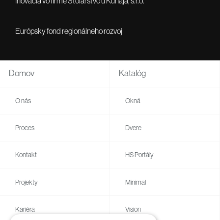
Inovácia vo firme Stolárstvo u Kunaja, s.r.o.
Európsky fond regionálneho rozvoj
Domov
Katalóg
O nás
Okná
Proces
Dvere
Kontakt
HS Portály
Projekty
Minimal
Kariéra
Vision