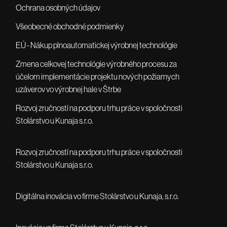
Ochrana osobných údajov
Všeobecné obchodné podmienky
EÚ - Nákup plnoautomatickej výrobnej technológie
Zmena celkovej technológie výrobného procesu za
účelom implementácie projektu nových požiarnych
uzáverov vo výrobnej hale v Štrbe
Rozvoj zručností na podporu trhu práce v spoločnosti
Stolárstvo u Kunaja s.r.o.
Rozvoj zručností na podporu trhu práce v spoločnosti
Stolárstvo u Kunaja s.r.o.
Digitálna inovácia vo firme Stolárstvo u Kunaja, s.r.o.