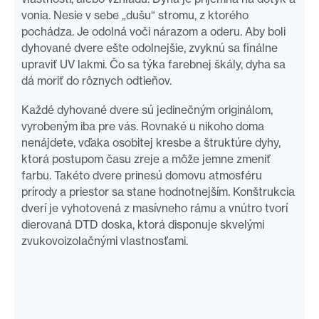
vonia. Nesie v sebe „dušu“ stromu, z ktorého
pochádza. Je odolná voči nárazom a oderu. Aby boli
dyhované dvere ešte odolnejšie, zvyknú sa finálne
upraviť UV lakmi. Čo sa týka farebnej škály, dyha sa
dá moriť do rôznych odtieňov.
Každé dyhované dvere sú jedinečným originálom,
vyrobeným iba pre vás. Rovnaké u nikoho doma
nenájdete, vďaka osobitej kresbe a štruktúre dyhy,
ktorá postupom času zreje a môže jemne zmeniť
farbu. Takéto dvere prinesú domovu atmosféru
prírody a priestor sa stane hodnotnejším. Konštrukcia
dverí je vyhotovená z masívneho rámu a vnútro tvorí
dierovaná DTD doska, ktorá disponuje skvelými
zvukovoizolačnými vlastnosťami.