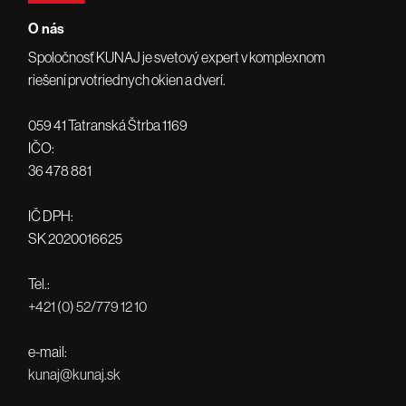
O nás
Spoločnosť KUNAJ je svetový expert v komplexnom
riešení prvotriednych okien a dverí.
059 41 Tatranská Štrba 1169
IČO:
36 478 881
IČ DPH:
SK 2020016625
Tel.:
+421 (0) 52/779 12 10
e-mail:
kunaj@kunaj.sk