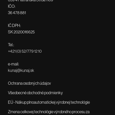
IČO:
36 478 881
IČ DPH:
SK 2020016625
Tel.:
+421 (0) 52/779 12 10
e-mail:
kunaj@kunaj.sk
Ochrana osobných údajov
Všeobecné obchodné podmienky
EÚ - Nákup plnoautomatickej výrobnej technológie
Zmena celkovej technológie výrobného procesu za