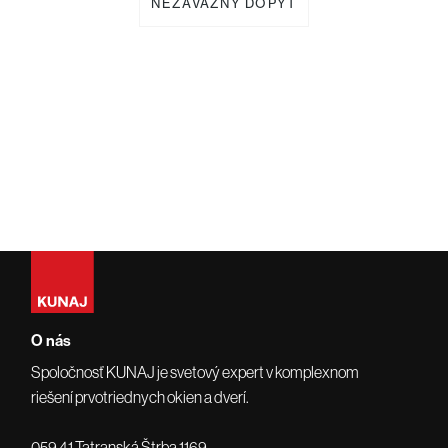
NEZÁVÄZNÝ DOPYT
O nás
Spoločnosť KUNAJ je svetový expert v komplexnom
riešení prvotriednych okien a dverí.
059 41 Tatranská Štrba 1169