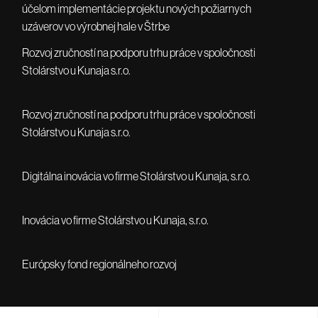
účelom implementácie projektu nových požiarnych
uzáverov vo výrobnej hale v Štrbe
Rozvoj zručností na podporu trhu práce v spoločnosti
Stolárstvo u Kunaja s.r.o.
Rozvoj zručností na podporu trhu práce v spoločnosti
Stolárstvo u Kunaja s.r.o.
Digitálna inovácia vo firme Stolárstvo u Kunaja, s.r.o.
Inovácia vo firme Stolárstvo u Kunaja, s.r.o.
Európsky fond regionálneho rozvoj