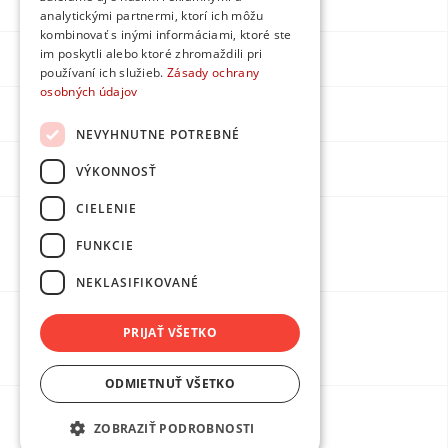
Facebook
analytickými partnermi, ktorí ich môžu
kombinovať s inými informáciami, ktoré ste
im poskytli alebo ktoré zhromaždili pri
Instagram
používaní ich služieb.
Zásady ochrany
osobných údajov
LinkedIn
NEVYHNUTNE POTREBNÉ
Youtube
VÝKONNOSŤ
CIELENIE
Made by
FUNKCIE
DPMarketing
NEKLASIFIKOVANÉ
PRIJAŤ VŠETKO
Ochrana osobných údajov
ODMIETNUŤ VŠETKO
ZOBRAZIŤ PODROBNOSTI
Obchodné podmienky