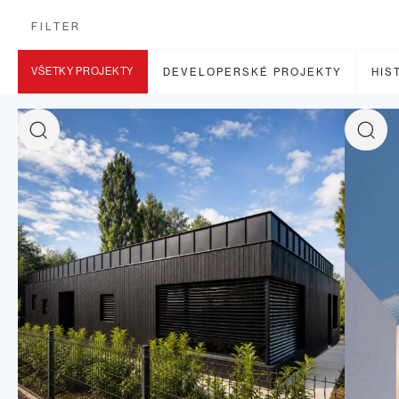
FILTER
VŠETKY PROJEKTY
DEVELOPERSKÉ PROJEKTY
HIS