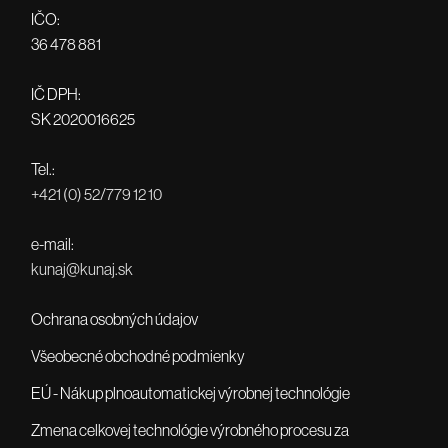
IČO:
36 478 881
IČ DPH:
SK 2020016625
Tel.:
+421 (0) 52/779 12 10
e-mail:
kunaj@kunaj.sk
Ochrana osobných údajov
Všeobecné obchodné podmienky
EÚ - Nákup plnoautomatickej výrobnej technológie
Zmena celkovej technológie výrobného procesu za