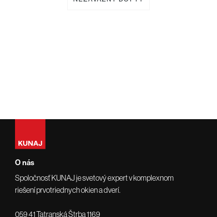
O nás
Spoločnosť KUNAJ je svetový expert v komplexnom
riešení prvotriednych okien a dverí.
059 41 Tatranská Štrba 1169