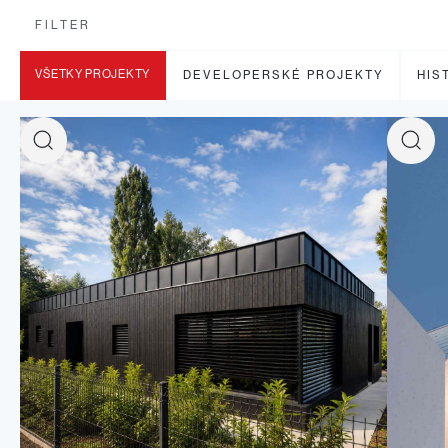
FILTER
VŠETKY PROJEKTY
DEVELOPERSKÉ PROJEKTY
HIS