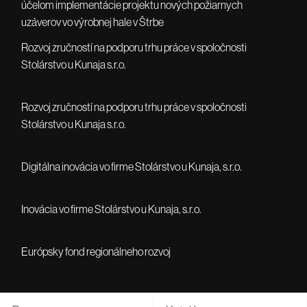
účelom implementácie projektu nových požiarnych
uzáverov vo výrobnej hale v Štrbe
Rozvoj zručností na podporu trhu práce v spoločnosti
Stolárstvo u Kunaja s.r.o.
Rozvoj zručností na podporu trhu práce v spoločnosti
Stolárstvo u Kunaja s.r.o.
Digitálna inovácia vo firme Stolárstvo u Kunaja, s.r.o.
Inovácia vo firme Stolárstvo u Kunaja, s.r.o.
Európsky fond regionálneho rozvoj