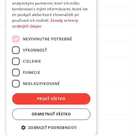
analytickými partnermi, ktorí ich môžu
kombinovať s inými informáciami, ktoré ste
im poskytli alebo ktoré zhromaždili pri
Instagram
používaní ich služieb.
Zásady ochrany
osobných údajov
LinkedIn
NEVYHNUTNE POTREBNÉ
Youtube
VÝKONNOSŤ
CIELENIE
Made by
FUNKCIE
DPMarketing
NEKLASIFIKOVANÉ
PRIJAŤ VŠETKO
Ochrana osobných údajov
ODMIETNUŤ VŠETKO
ZOBRAZIŤ PODROBNOSTI
Obchodné podmienky