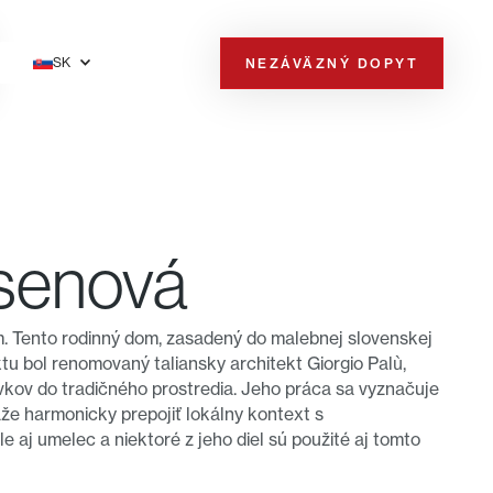
SK
NEZÁVÄZNÝ DOPYT
senová
. Tento rodinný dom, zasadený do malebnej slovenskej
ktu bol renomovaný taliansky architekt Giorgio Palù,
rvkov do tradičného prostredia. Jeho práca sa vyznačuje
že harmonicky prepojiť lokálny kontext s
le aj umelec a niektoré z jeho diel sú použité aj tomto