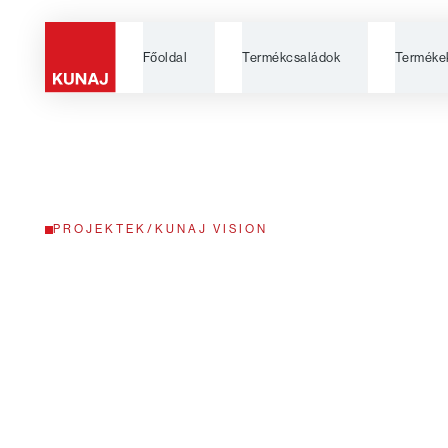
Főoldal
Termékcsaládok
Terméke
PROJEKTEK
/
KUNAJ VISION