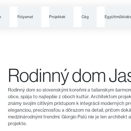
k
Folyamat
Projektek
Cég
Együttműködé
Rodinný dom Ja
Rodinný dom so slovenskými koreňmi a talianskym šarmom
obce, spája to najlepšie z oboch kultúr. Architektom proje
známy svojím citlivým prístupom k integrácii moderných p
eleganciou, precíznosťou a dôrazom na detail, pričom doká
medzinárodnými trendmi. Giorgio Palù nie je len architekt a
projekte.