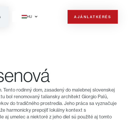
HU
AJÁNLATKÉRÉS
s
senová
. Tento rodinný dom, zasadený do malebnej slovenskej
ktu bol renomovaný taliansky architekt Giorgio Palù,
rvkov do tradičného prostredia. Jeho práca sa vyznačuje
že harmonicky prepojiť lokálny kontext s
le aj umelec a niektoré z jeho diel sú použité aj tomto