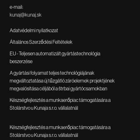
e-mail:
kunaj@kunaj.sk
Adatvédelmi nyilatkozat
Általános Szerződési Feltételek
EU - Teljesen automatizált gyártástechnológia
beszerzése
A gyártási folyamat teljes technológiájának
megváltoztatása új tűzgátló záróelemek projektjének
megvalósítása céljából a štrbai gyártócsarnokban
Készségfejlesztés a munkaerőpiac támogatására a
Stolárstvo u Kunaja s.r.o. vállalatnál
Készségfejlesztés a munkaerőpiac támogatására a
Stolárstvo u Kunaja s.r.o. vállalatnál