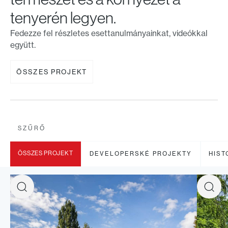
tenyerén legyen.
Fedezze fel részletes esettanulmányainkat, videókkal
együtt.
ÖSSZES PROJEKT
SZŰRŐ
ÖSSZES PROJEKT
DEVELOPERSKÉ PROJEKTY
HIST