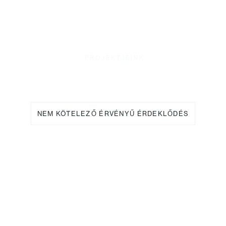
Starý Plzenec - Česká Repulika
Tanács
PROJEKTJEINK
Alakítsa új otthonát építészeti
élménnyé.
NEM KÖTELEZŐ ÉRVÉNYŰ ÉRDEKLŐDÉS