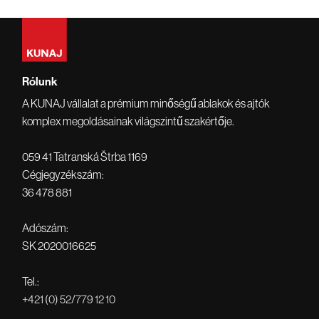
Rólunk
A KUNAJ vállalat a prémium minőségű ablakok és ajtók
komplex megoldásainak világszintű szakértője.
059 41 Tatranská Štrba 1169
Cégjegyzékszám:
36 478 881
Adószám:
SK 2020016625
Tel.:
+421 (0) 52/779 12 10