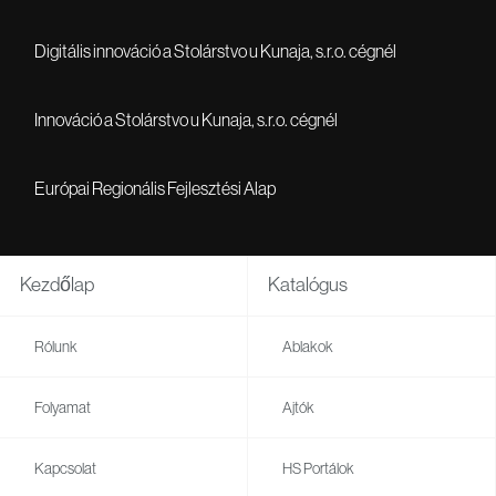
Digitális innováció a Stolárstvo u Kunaja, s.r.o. cégnél
Innováció a Stolárstvo u Kunaja, s.r.o. cégnél
Európai Regionális Fejlesztési Alap
Kezdőlap
Katalógus
Rólunk
Ablakok
Folyamat
Ajtók
Kapcsolat
HS Portálok