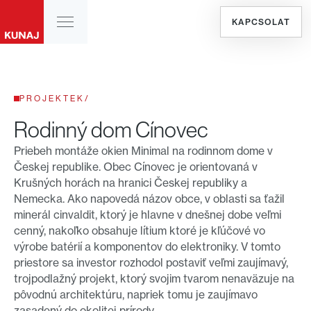
KAPCSOLAT
PROJEKTEK
/
Rodinný dom Cínovec
Priebeh montáže okien Minimal na rodinnom dome v
Českej republike. Obec Cínovec je orientovaná v
Krušných horách na hranici Českej republiky a
Nemecka. Ako napovedá názov obce, v oblasti sa ťažil
minerál cinvaldit, ktorý je hlavne v dnešnej dobe veľmi
cenný, nakoľko obsahuje lítium ktoré je kľúčové vo
výrobe batérií a komponentov do elektroniky. V tomto
priestore sa investor rozhodol postaviť veľmi zaujímavý,
trojpodlažný projekt, ktorý svojim tvarom nenaväzuje na
pôvodnú architektúru, napriek tomu je zaujímavo
zasadený do okolitej prírody.