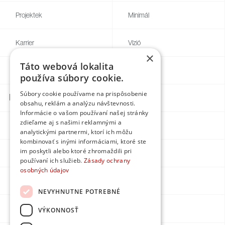
Projektek
Minimál
Karrier
Vízió
×
Táto webová lokalita
Blog
Egyedi
používa súbory cookie.
Súbory cookie používame na prispôsobenie
Kapcsolatok
obsahu, reklám a analýzu návštevnosti.
Informácie o vašom používaní našej stránky
zdieľame aj s našimi reklamnými a
Facebook
analytickými partnermi, ktorí ich môžu
kombinovať s inými informáciami, ktoré ste
im poskytli alebo ktoré zhromaždili pri
Instagram
používaní ich služieb.
Zásady ochrany
osobných údajov
LinkedIn
NEVYHNUTNE POTREBNÉ
Youtube
VÝKONNOSŤ