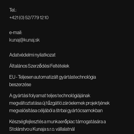
Tel.:
+421 (0) 52/779 12 10
e-mail:
kunaj@kunaj.sk
Adatvédelmi nyilatkozat
Általános Szerződési Feltételek
EU - Teljesen automatizált gyártástechnológia
beszerzése
A gyártási folyamat teljes technológiájának
megváltoztatása új tűzgátló záróelemek projektjének
megvalósítása céljából a štrbai gyártócsarnokban
Készségfejlesztés a munkaerőpiac támogatására a
Stolárstvo u Kunaja s.r.o. vállalatnál