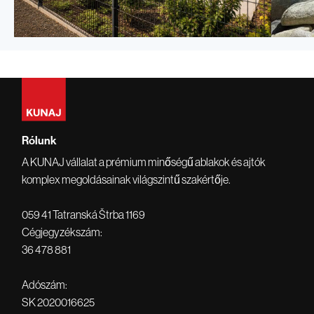
Rodinný dom -
Vil
Starý Plzenec -
Čierna
Česko
Demän
Tanác
Rólunk
Rodinný dom
A KUNAJ vállalat a prémium minőségű ablakok és ajtók
Starý Plzenec - Česká Repulika
Tanács
komplex megoldásainak világszintű szakértője.
059 41 Tatranská Štrba 1169
Cégjegyzékszám:
36 478 881
Adószám:
SK 2020016625