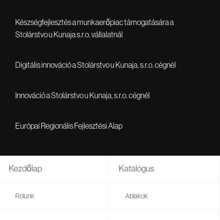
Készségfejlesztés a munkaerőpiac támogatására a
Stolárstvo u Kunaja s.r.o. vállalatnál
Digitális innováció a Stolárstvo u Kunaja, s.r.o. cégnél
Innováció a Stolárstvo u Kunaja, s.r.o. cégnél
Európai Regionális Fejlesztési Alap
Kezdőlap
Katalógus
Rólunk
Ablakok