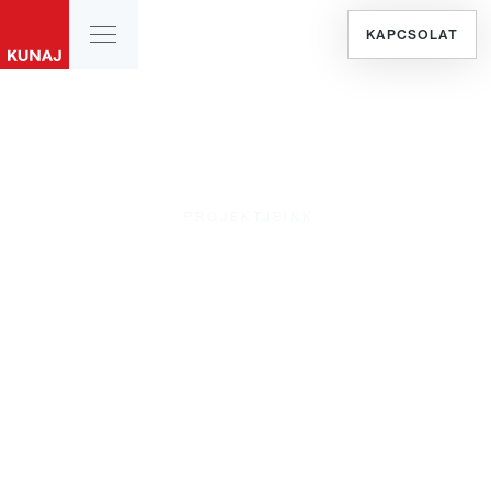
KAPCSOLAT
PROJEKTJEINK
Alakítsa át új otthonát építészeti
élménnyé