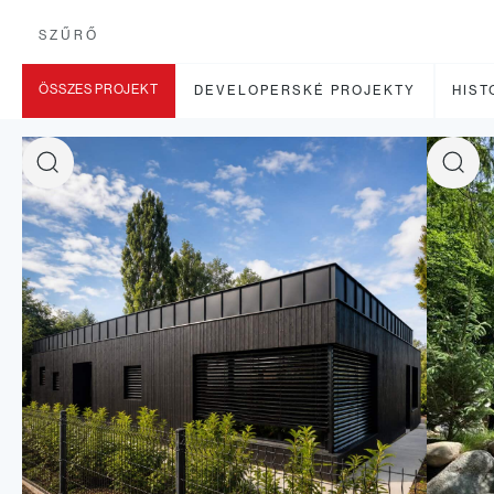
SZŰRŐ
ÖSSZES PROJEKT
DEVELOPERSKÉ PROJEKTY
HIST