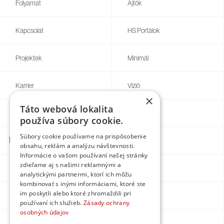
Folyamat
Ajtók
Kapcsolat
HS Portálok
Projektek
Minimál
Karrier
Vízió
×
Táto webová lokalita
Blog
Egyedi
používa súbory cookie.
Súbory cookie používame na prispôsobenie
Kapcsolatok
obsahu, reklám a analýzu návštevnosti.
Informácie o vašom používaní našej stránky
zdieľame aj s našimi reklamnými a
Facebook
analytickými partnermi, ktorí ich môžu
kombinovať s inými informáciami, ktoré ste
im poskytli alebo ktoré zhromaždili pri
Instagram
používaní ich služieb.
Zásady ochrany
osobných údajov
LinkedIn