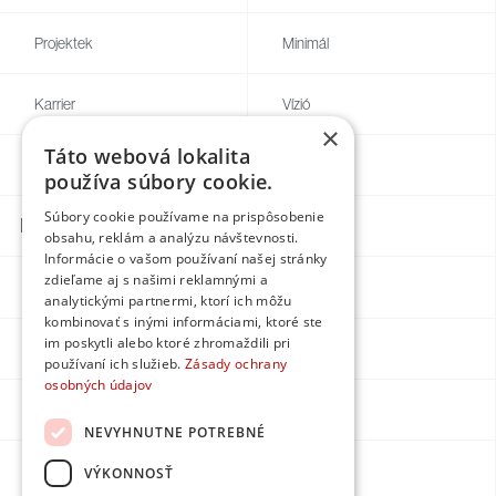
Projektek
Minimál
Karrier
Vízió
×
Táto webová lokalita
Blog
Egyedi
používa súbory cookie.
Súbory cookie používame na prispôsobenie
Kapcsolatok
obsahu, reklám a analýzu návštevnosti.
Informácie o vašom používaní našej stránky
zdieľame aj s našimi reklamnými a
Facebook
analytickými partnermi, ktorí ich môžu
kombinovať s inými informáciami, ktoré ste
im poskytli alebo ktoré zhromaždili pri
Instagram
používaní ich služieb.
Zásady ochrany
osobných údajov
LinkedIn
NEVYHNUTNE POTREBNÉ
Youtube
VÝKONNOSŤ