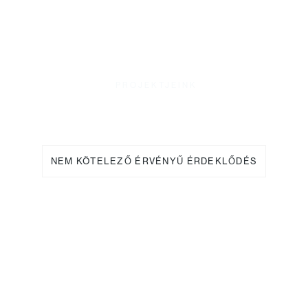
Starý Plzenec - Česká Repulika
Tanács
PROJEKTJEINK
Alakítsa új otthonát építészeti
élménnyé.
NEM KÖTELEZŐ ÉRVÉNYŰ ÉRDEKLŐDÉS