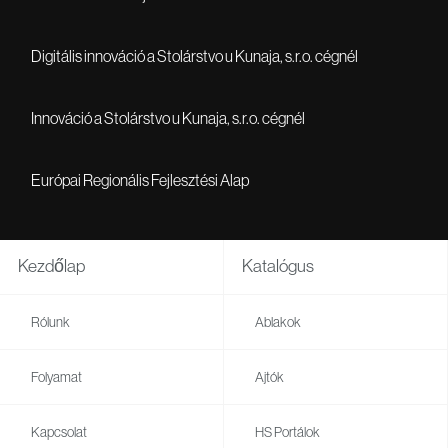
Digitális innováció a Stolárstvo u Kunaja, s.r.o. cégnél
Innováció a Stolárstvo u Kunaja, s.r.o. cégnél
Európai Regionális Fejlesztési Alap
Kezdőlap
Katalógus
Rólunk
Ablakok
Folyamat
Ajtók
Kapcsolat
HS Portálok