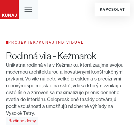
KAPCSOLAT
PROJEKTEK
/
KUNAJ INDIVIDUAL
Rodinná vila - Kežmarok
Unikátna rodinná vila v Kežmarku, ktorá zaujme svojou
modernou architektúrou a inovatívnymi konštrukčnými
prvkami. Vo vile nájdete veľké presklenia s precíznymi
rohovými spojmi „sklo na sklo”, vďaka ktorým vznikajú
čisté línie a zároveň sa maximalizuje prienik denného
svetla do interiéru. Celopresklené fasády dotvárajú
pocit vzdušnosti a umožňujú nádherné výhľady na
Vysoké Tatry.
Rodinné domy