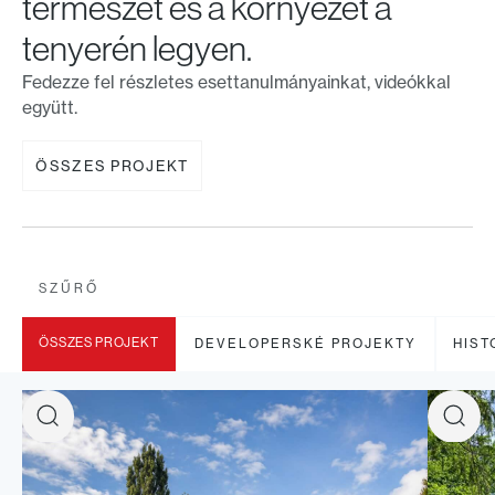
természet és a környezet a
tenyerén legyen.
Fedezze fel részletes esettanulmányainkat, videókkal
együtt.
ÖSSZES PROJEKT
SZŰRŐ
ÖSSZES PROJEKT
DEVELOPERSKÉ PROJEKTY
HIST