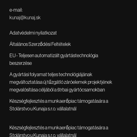
e-mail:
kunaj@kunaj.sk
Adatvédelmi nyilatkozat
Általános Szerződési Feltételek
EU - Teljesen automatizált gyártástechnológia
beszerzése
A gyártási folyamat teljes technológiájának
megváltoztatása új tűzgátló záróelemek projektjének
megvalósítása céljából a štrbai gyártócsarnokban
Készségfejlesztés a munkaerőpiac támogatására a
Stolárstvo u Kunaja s.r.o. vállalatnál
Készségfejlesztés a munkaerőpiac támogatására a
Stolárstvo u Kunaja s.r.o. vállalatnál