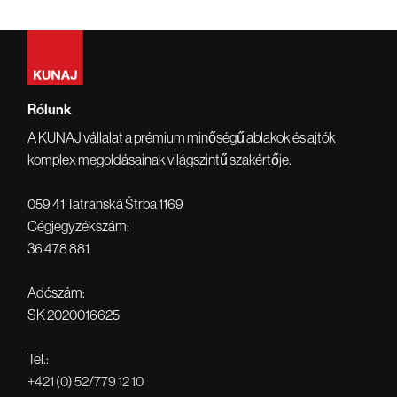
Rólunk
A KUNAJ vállalat a prémium minőségű ablakok és ajtók
komplex megoldásainak világszintű szakértője.
059 41 Tatranská Štrba 1169
Cégjegyzékszám:
36 478 881
Adószám:
SK 2020016625
Tel.:
+421 (0) 52/779 12 10