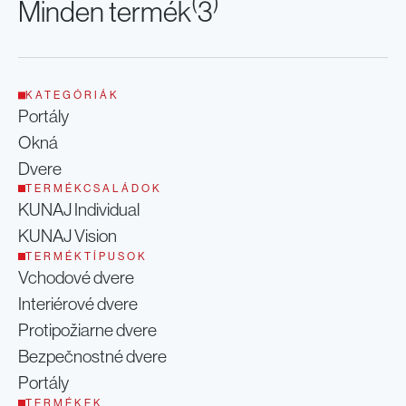
(
)
Minden termék
3
Rodinný dom
Starý Plzenec - Česká Repulika
Termékcsalád
KATEGÓRIÁK
Portály
Okná
Dvere
TERMÉKCSALÁDOK
KUNAJ Individual
KUNAJ Vision
TERMÉKTÍPUSOK
Vchodové dvere
Interiérové dvere
Protipožiarne dvere
Bezpečnostné dvere
Portály
TERMÉKEK