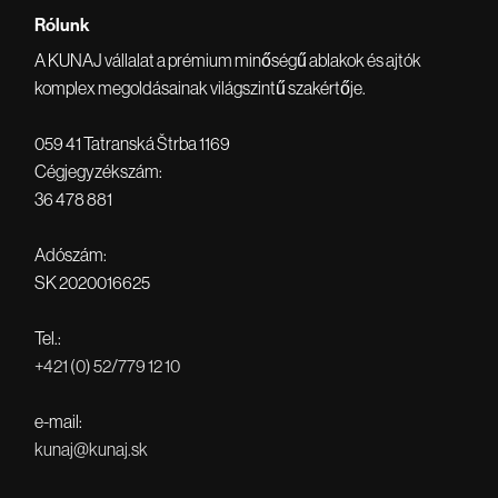
Rólunk
A KUNAJ vállalat a prémium minőségű ablakok és ajtók
komplex megoldásainak világszintű szakértője.
059 41 Tatranská Štrba 1169
Cégjegyzékszám:
36 478 881
Adószám:
SK 2020016625
Tel.:
+421 (0) 52/779 12 10
e-mail:
kunaj@kunaj.sk