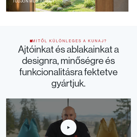
TUDJON MEG TÖBBET
MITŐL KÜLÖNLEGES A KUNAJ?
Ajtóinkat és ablakainkat a
designra, minőségre és
funkcionalitásra fektetve
gyártjuk.