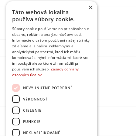
×
Táto webová lokalita
Blog
Egyedi
používa súbory cookie.
Súbory cookie používame na prispôsobenie
Kapcsolatok
obsahu, reklám a analýzu návštevnosti.
Informácie o vašom používaní našej stránky
zdieľame aj s našimi reklamnými a
Facebook
analytickými partnermi, ktorí ich môžu
kombinovať s inými informáciami, ktoré ste
im poskytli alebo ktoré zhromaždili pri
Instagram
používaní ich služieb.
Zásady ochrany
osobných údajov
LinkedIn
NEVYHNUTNE POTREBNÉ
Youtube
VÝKONNOSŤ
CIELENIE
Készítette:
FUNKCIE
DPMarketing
NEKLASIFIKOVANÉ