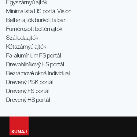
Egyszárnyú ajtók
Minimalista HS portál Vision
Beltéri ajtók burkolt falban
Furnérozott beltéri ajtók
Szállodaajtók
Kétszárnyú ajtók
Fa-alumínium FS portál
Drevohliníkový HS portál
Bezrámové okná Individual
Drevený PSK portál
Drevený FS portál
Drevený HS portál