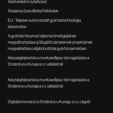
Adatvédelmi nyilatkozat
Általános Szerződési Feltételek
EU - Teljesen automatizált gyártástechnológia
beszerzése
A gyártási folyamat teljes technológiájának
megváltoztatása új tűzgátló záróelemek projektjének
megvalósítása céljából a štrbai gyártócsarnokban
Készségfejlesztés a munkaerőpiac támogatására a
Stolárstvo u Kunaja s.r.o. vállalatnál
Készségfejlesztés a munkaerőpiac támogatására a
Stolárstvo u Kunaja s.r.o. vállalatnál
Digitális innováció a Stolárstvo u Kunaja, s.r.o. cégnél