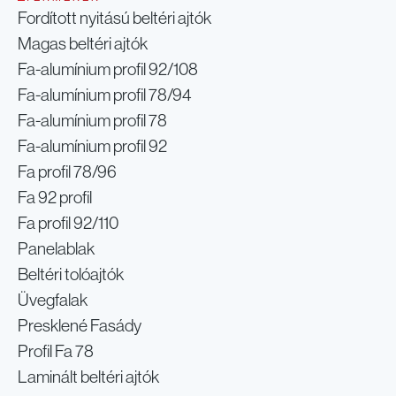
Fordított nyitású beltéri ajtók
Magas beltéri ajtók
Fa-alumínium profil 92/108
Fa-alumínium profil 78/94
Fa-alumínium profil 78
Fa-alumínium profil 92
Fa profil 78/96
Fa 92 profil
Fa profil 92/110
Panelablak
Beltéri tolóajtók
Üvegfalak
Presklené Fasády
Profil Fa 78
Laminált beltéri ajtók