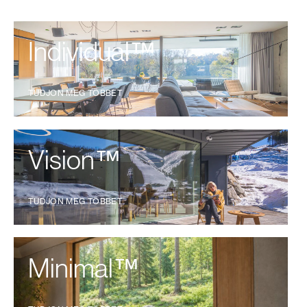
Individual™
TUDJON MEG TÖBBET
Vision™
TUDJON MEG TÖBBET
Minimal™