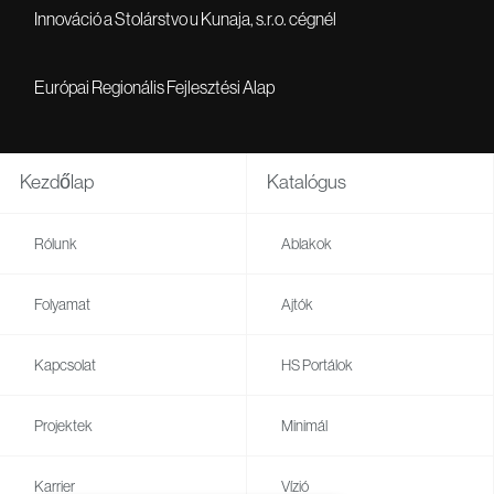
Innováció a Stolárstvo u Kunaja, s.r.o. cégnél
Európai Regionális Fejlesztési Alap
Kezdőlap
Katalógus
Rólunk
Ablakok
Folyamat
Ajtók
Kapcsolat
HS Portálok
Projektek
Minimál
Karrier
Vízió