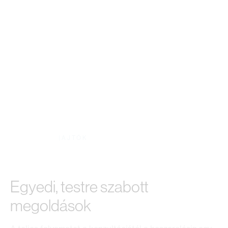
KATALÓGUS
|
AJTÓK
KUNAJ Ajtók
Egyedi, testre szabott
megoldások