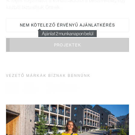
A teljes folyamatot a konzultációtól a beszerelésig egy
kézből biztosítjuk Önnek.
NEM KÖTELEZŐ ÉRVÉNYŰ AJÁNLATKÉRÉS
Ajánlat 2 munkanapon belül
PROJEKTEK
VEZETŐ MÁRKÁK BÍZNAK BENNÜNK