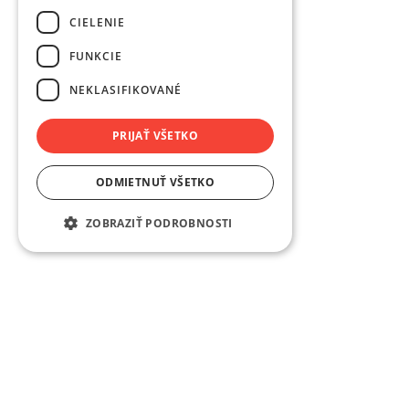
CIELENIE
FUNKCIE
NEKLASIFIKOVANÉ
PRIJAŤ VŠETKO
ODMIETNUŤ VŠETKO
ZOBRAZIŤ PODROBNOSTI
Méretre gyártott
Belső ajtóinkat méretre gyártjuk, hogy pontosan