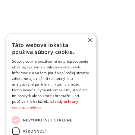
×
Táto webová lokalita
používa súbory cookie.
Súbory cookie používame na prispôsobenie
obsahu, reklám a analýzu návštevnosti.
Informácie o vašom používaní našej stránky
zdieľame aj s našimi reklamnými a
analytickými partnermi, ktorí ich môžu
kombinovať s inými informáciami, ktoré ste
im poskytli alebo ktoré zhromaždili pri
používaní ich služieb.
Zásady ochrany
osobných údajov
NEVYHNUTNE POTREBNÉ
VÝKONNOSŤ