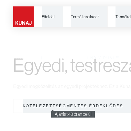
Főoldal
Termékcsaládok
Terméke
Individual™ te
Egyedi, testres
KATALÓGUS
|
TERMÉKCSALÁDOK
|
INDIVIDUAL™
Egyedi megközelítés az egyedi projektekhez. Ez a Kunaj
KÖTELEZETTSÉGMENTES ÉRDEKLŐDÉS
Ajánlat 48 órán belül