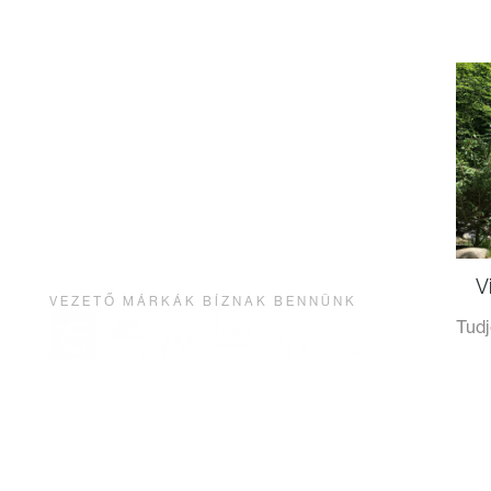
V
VEZETŐ MÁRKÁK BÍZNAK BENNÜNK
Tud