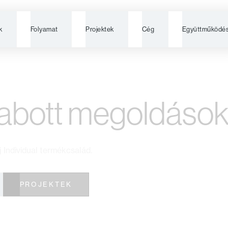
k
Folyamat
Projektek
Cég
Együttműködé
rmékcsalád
zabott megoldáso
 Individual termékcsalád.
PROJEKTEK