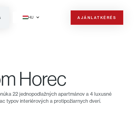
HU
AJÁNLATKÉRÉS
s
om Horec
onúka 22 jednopodlažných apartmánov a 4 luxusné
c typov interiérových a protipožiarnych dverí.