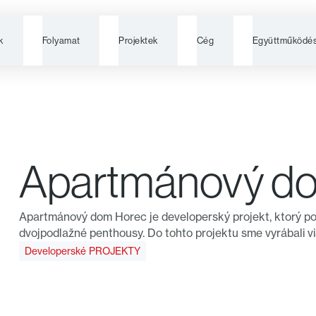
k
Folyamat
Projektek
Cég
Együttműködé
Apartmánový d
Apartmánový dom Horec je developerský projekt, ktorý p
dvojpodlažné penthousy. Do tohto projektu sme vyrábali via
Developerské PROJEKTY