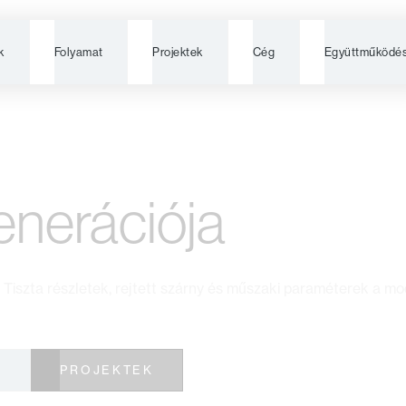
k
Folyamat
Projektek
Cég
Együttműködé
at
enerációja
k. Tiszta részletek, rejtett szárny és műszaki paraméterek a m
S
PROJEKTEK