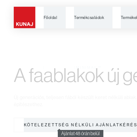
Főoldal
Termékcsaládok
Terméke
Minimal™ soroz
A faablakok új g
KATALÓGUS
|
SOROZATOK
|
MINIMAL™
Új generációs, teljesen fából készült keret nélküli abla
építészethez.
KÖTELEZETTSÉG NÉLKÜLI AJÁNLATKÉRÉ
Ajánlat 48 órán belül