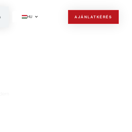
HU
AJÁNLATKÉRÉS
s
odern