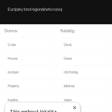
Európsky fond regionálneho rozvoj
Domov
Katalóg
O nás
Okná
Proces
Dvere
Kontakt
HS Portály
Projekty
Minimal
Kariéra
Vision
×
Táto webová lokalita