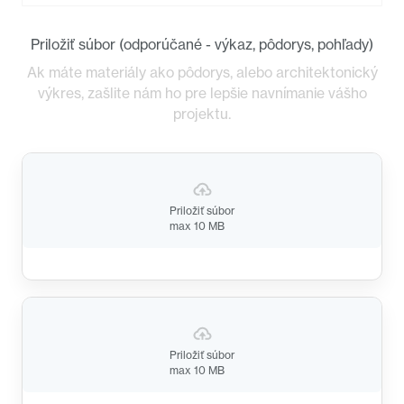
Priložiť súbor (odporúčané - výkaz, pôdorys, pohľady)
Ak máte materiály ako pôdorys, alebo architektonický
výkres, zašlite nám ho pre lepšie navnímanie vášho
projektu.
Priložiť súbor
max 10 MB
Priložiť súbor
max 10 MB