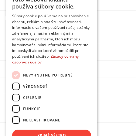
Blog
Individual
používa súbory cookie.
Súbory cookie používame na prispôsobenie
Kontakty
obsahu, reklám a analýzu návštevnosti.
Informácie o vašom používaní našej stránky
zdieľame aj s našimi reklamnými a
Facebook
analytickými partnermi, ktorí ich môžu
kombinovať s inými informáciami, ktoré ste
im poskytli alebo ktoré zhromaždili pri
Instagram
používaní ich služieb.
Zásady ochrany
osobných údajov
LinkedIn
NEVYHNUTNE POTREBNÉ
Youtube
VÝKONNOSŤ
CIELENIE
Made by
FUNKCIE
DPMarketing
NEKLASIFIKOVANÉ
PRIJAŤ VŠETKO