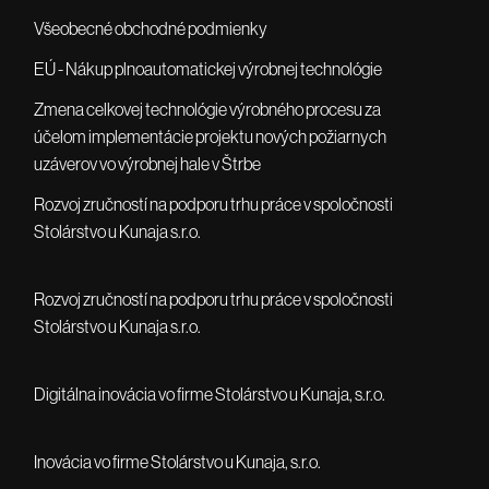
Všeobecné obchodné podmienky
EÚ - Nákup plnoautomatickej výrobnej technológie
Zmena celkovej technológie výrobného procesu za
účelom implementácie projektu nových požiarnych
uzáverov vo výrobnej hale v Štrbe
Rozvoj zručností na podporu trhu práce v spoločnosti
Stolárstvo u Kunaja s.r.o.
Rozvoj zručností na podporu trhu práce v spoločnosti
Stolárstvo u Kunaja s.r.o.
Digitálna inovácia vo firme Stolárstvo u Kunaja, s.r.o.
Inovácia vo firme Stolárstvo u Kunaja, s.r.o.