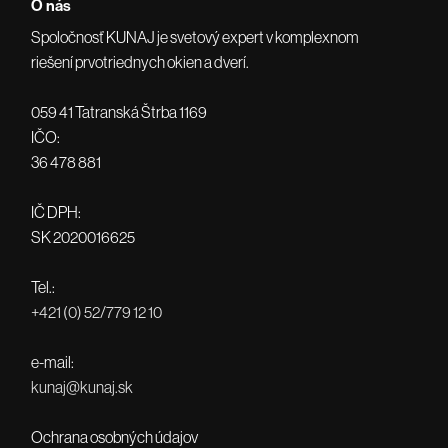
O nás
Spoločnosť KUNAJ je svetový expert v komplexnom
riešení prvotriednych okien a dverí.
059 41 Tatranská Štrba 1169
IČO:
36 478 881
IČ DPH:
SK 2020016625
Tel.:
+421 (0) 52/779 12 10
e-mail:
kunaj@kunaj.sk
Ochrana osobných údajov