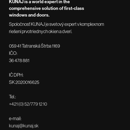
KUNAJ is a world expert in the
comprehensive solution of first-class
windows and doors.
Spoločnosť KUNAJ je svetový expert v komplexnom
riešení prvotriednych okien a dverí.
059 41 Tatranská Štrba 1169
IČO:
36 478 881
IČ DPH:
SK 2020016625
Tel.:
+421 (0) 52/779 12 10
e-mail:
kunaj@kunaj.sk