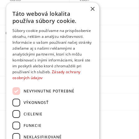
×
Táto webová lokalita
Blogg
Individual
používa súbory cookie.
Súbory cookie používame na prispôsobenie
Contacts
obsahu, reklám a analýzu návštevnosti.
Informácie o vašom používaní našej stránky
zdieľame aj s našimi reklamnými a
Facebook
analytickými partnermi, ktorí ich môžu
kombinovať s inými informáciami, ktoré ste
im poskytli alebo ktoré zhromaždili pri
Instagram
používaní ich služieb.
Zásady ochrany
osobných údajov
LinkedIn
NEVYHNUTNE POTREBNÉ
Youtube
VÝKONNOSŤ
CIELENIE
Made by
FUNKCIE
DPMarketing
NEKLASIFIKOVANÉ