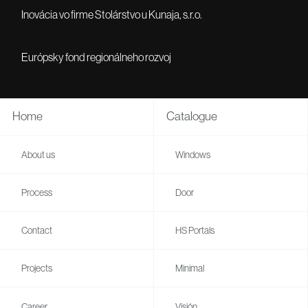
Inovácia vo firme Stolárstvo u Kunaja, s.r.o.
Európsky fond regionálneho rozvoj
Home
Catalogue
About us
Windows
Process
Door
Contact
HS Portals
Projects
Minimal
Career
Visión