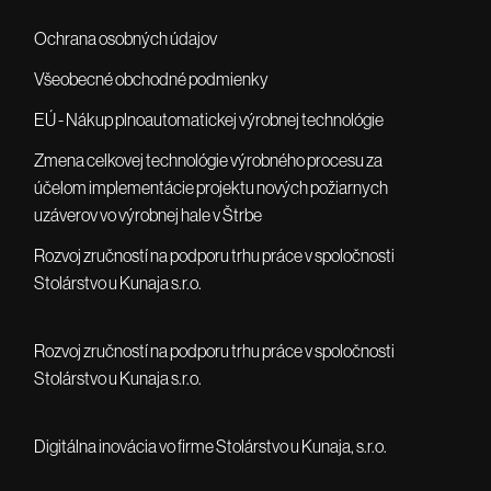
Ochrana osobných údajov
Všeobecné obchodné podmienky
EÚ - Nákup plnoautomatickej výrobnej technológie
Zmena celkovej technológie výrobného procesu za
účelom implementácie projektu nových požiarnych
uzáverov vo výrobnej hale v Štrbe
Rozvoj zručností na podporu trhu práce v spoločnosti
Stolárstvo u Kunaja s.r.o.
Rozvoj zručností na podporu trhu práce v spoločnosti
Stolárstvo u Kunaja s.r.o.
Digitálna inovácia vo firme Stolárstvo u Kunaja, s.r.o.