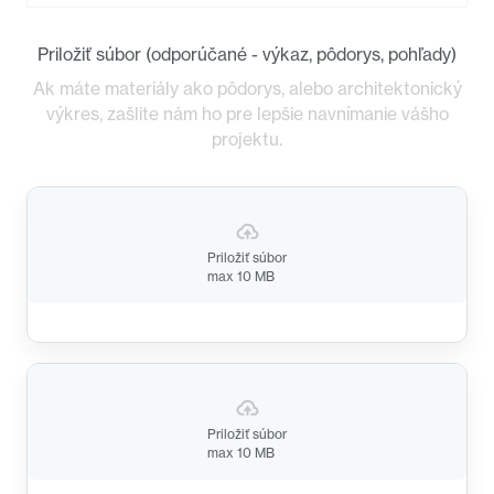
Priložiť súbor (odporúčané - výkaz, pôdorys, pohľady)
Ak máte materiály ako pôdorys, alebo architektonický
výkres, zašlite nám ho pre lepšie navnímanie vášho
projektu.
Priložiť súbor
max 10 MB
Priložiť súbor
max 10 MB