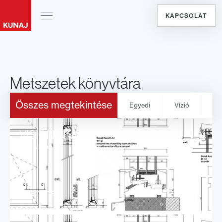
KAPCSOLAT
Metszetek könyvtára
Összes megtekintése
Egyedi
Vízió
Mi
VISION SK/CZ
rezy vision
LETÖLTÉS