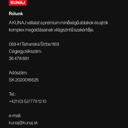
Rólunk
A KUNAJ vállalat a prémium minőségű ablakok és ajtók
komplex megoldásainak világszintű szakértője.
059 41 Tatranská Štrba 1169
Cégjegyzékszám:
36 478 881
Adószám:
SK 2020016625
Tel.:
+421 (0) 52/779 12 10
e-mail:
kunaj@kunaj.sk