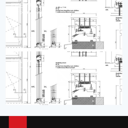
PREMIUM VISION2
rezy premium vision2
LETÖLTÉS
MINIMAL
rezy minimal
LETÖLTÉS