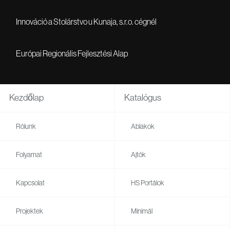
Innováció a Stolárstvo u Kunaja, s.r.o. cégnél
Európai Regionális Fejlesztési Alap
Kezdőlap
Katalógus
Rólunk
Ablakok
Folyamat
Ajtók
Kapcsolat
HS Portálok
Projektek
Minimál