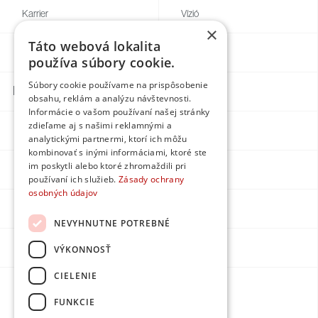
Karrier
Vízió
×
Táto webová lokalita
Blog
Egyedi
používa súbory cookie.
Súbory cookie používame na prispôsobenie
Kapcsolatok
obsahu, reklám a analýzu návštevnosti.
Informácie o vašom používaní našej stránky
zdieľame aj s našimi reklamnými a
Facebook
analytickými partnermi, ktorí ich môžu
kombinovať s inými informáciami, ktoré ste
im poskytli alebo ktoré zhromaždili pri
Instagram
používaní ich služieb.
Zásady ochrany
osobných údajov
LinkedIn
NEVYHNUTNE POTREBNÉ
Youtube
VÝKONNOSŤ
CIELENIE
Készítette:
FUNKCIE
DPMarketing