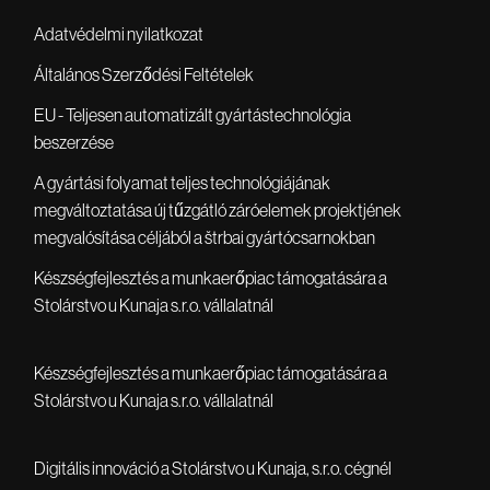
Adatvédelmi nyilatkozat
Általános Szerződési Feltételek
EU - Teljesen automatizált gyártástechnológia
beszerzése
A gyártási folyamat teljes technológiájának
megváltoztatása új tűzgátló záróelemek projektjének
megvalósítása céljából a štrbai gyártócsarnokban
Készségfejlesztés a munkaerőpiac támogatására a
Stolárstvo u Kunaja s.r.o. vállalatnál
Készségfejlesztés a munkaerőpiac támogatására a
Stolárstvo u Kunaja s.r.o. vállalatnál
Digitális innováció a Stolárstvo u Kunaja, s.r.o. cégnél