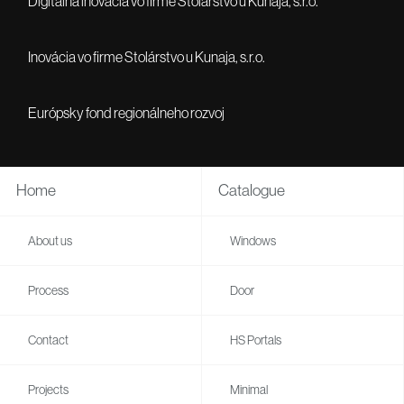
Digitálna inovácia vo firme Stolárstvo u Kunaja, s.r.o.
Inovácia vo firme Stolárstvo u Kunaja, s.r.o.
Európsky fond regionálneho rozvoj
Home
Catalogue
About us
Windows
Process
Door
Contact
HS Portals
Projects
Minimal