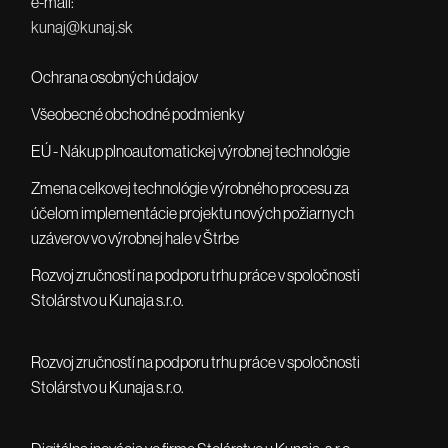
e-mail:
kunaj@kunaj.sk
Ochrana osobných údajov
Všeobecné obchodné podmienky
EÚ - Nákup plnoautomatickej výrobnej technológie
Zmena celkovej technológie výrobného procesu za
účelom implementácie projektu nových požiarnych
uzáverov vo výrobnej hale v Štrbe
Rozvoj zručností na podporu trhu práce v spoločnosti
Stolárstvo u Kunaja s.r.o.
Rozvoj zručností na podporu trhu práce v spoločnosti
Stolárstvo u Kunaja s.r.o.