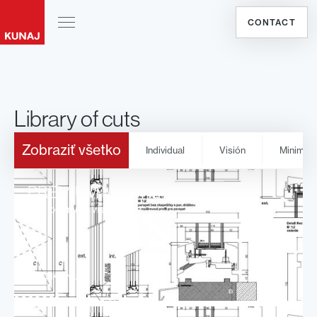
CONTACT
Library of cuts
Zobraziť všetko
Individual
Visión
Minimal
PREMIUM VISION2
rezy premium vision2
STIAHNUŤ