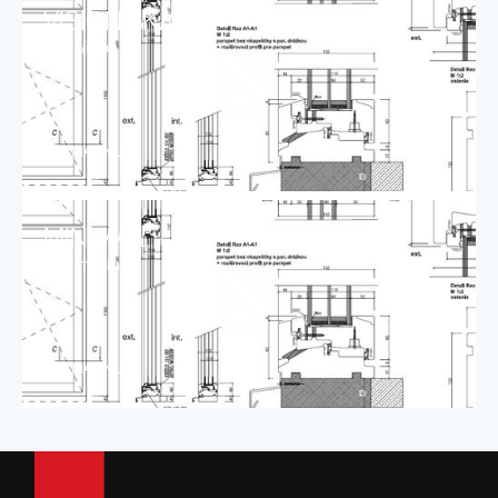
VISION SK/CZ
rezy vision
STIAHNUŤ
MINIMAL
rezy minimal
STIAHNUŤ