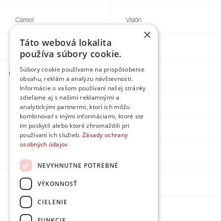
Career
Visión
×
Táto webová lokalita
Blogg
Individual
používa súbory cookie.
Súbory cookie používame na prispôsobenie
Contacts
obsahu, reklám a analýzu návštevnosti.
Informácie o vašom používaní našej stránky
zdieľame aj s našimi reklamnými a
Facebook
analytickými partnermi, ktorí ich môžu
kombinovať s inými informáciami, ktoré ste
im poskytli alebo ktoré zhromaždili pri
Instagram
používaní ich služieb.
Zásady ochrany
osobných údajov
LinkedIn
NEVYHNUTNE POTREBNÉ
Youtube
VÝKONNOSŤ
CIELENIE
Made by
FUNKCIE