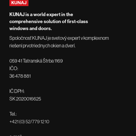
KUNAJ is a world expert in the
comprehensive solution of first-class
windows and doors.
Spoločnosť KUNAJ je svetový expert v komplexnom
riešení prvotriednych okien a dverí.
059 41 Tatranská Štrba 1169
IČO:
36 478 881
IČ DPH:
SK 2020016625
Tel.:
+421 (0) 52/779 12 10