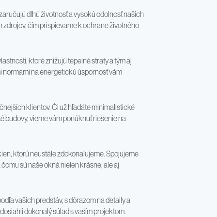
 zaručujú dlhú životnosť a vysokú odolnosť našich
 zdrojov, čím prispievame k ochrane životného
stnosti, ktoré znižujú tepelné straty a tým aj
ími normami na energetickú úspornosť vám
nejších klientov. Či už hľadáte minimalistické
cké budovy, vieme vám ponúknuť riešenie na
kien, ktorú neustále zdokonaľujeme. Spojujeme
omu sú naše okná nielen krásne, ale aj
dľa vašich predstáv, s dôrazom na detaily a
dosiahli dokonalý súlad s vaším projektom.