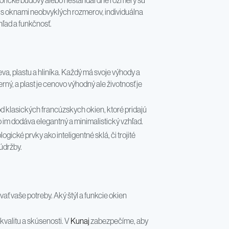
storické budovy alebo neštandardné rozmery sú
m s oknami neobvyklých rozmerov, individuálna
hľad a funkčnosť.
eva, plastu a hliníka. Každý má svoje výhody a
rný, a plast je cenovo výhodný ale životnosť je
d klasických francúzskych okien, ktoré pridajú
im dodáva elegantný a minimalistický vzhľad.
cké prvky ako inteligentné sklá, či trojité
 údržby.
ovať vaše potreby. Aký štýl a funkcie okien
kvalitu a skúsenosti. V
Kunaj
zabezpečíme, aby