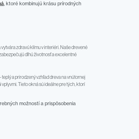
ná
, ktoré kombinujú krásu prírodných
 vytvára zdravú klímu v interiéri. Naše drevené
é zabezpečujú dlhú životnosť a excelentné
– teplý a prirodzený vzhľad dreva na vnútornej
 vplyvmi. Tieto okná sú ideálne pre tých, ktorí
rebných možností a prispôsobenia