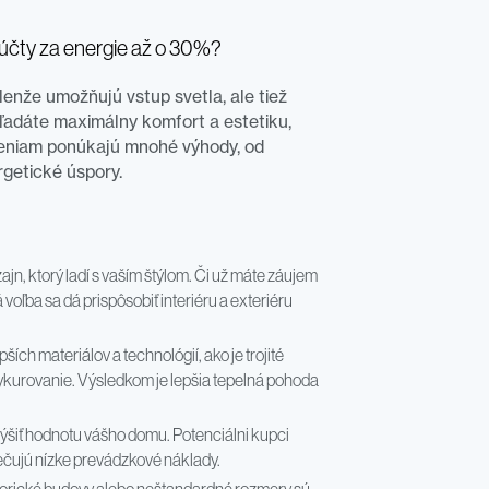
e účty za energie až o 30%?
enže umožňujú vstup svetla, ale tiež
ľadáte maximálny komfort a estetiku,
šeniam ponúkajú mnohé výhody, od
getické úspory.
ajn, ktorý ladí s vaším štýlom. Či už máte záujem
ľba sa dá prispôsobiť interiéru a exteriéru
ch materiálov a technológií, ako je trojité
 vykurovanie. Výsledkom je lepšia tepelná pohoda
ýšiť hodnotu vášho domu. Potenciálni kupci
ečujú nízke prevádzkové náklady.