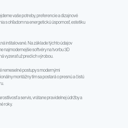
ejdeme vaše potreby, preferencie a dizajnové
enia s ohľadom na energetickú úspornosť, estetiku
kná inštalované. Na základe týchto údajov
ame najmodernejšie softvéry na tvorbu 3D
ná vyzerať už pred ich výrobou.
né remeselné postupy s modernými
ionálny montážny tím sa postará o presnú a čistú
ru.
tlivosť a servis, vrátane pravidelnej údržby a
é roky.