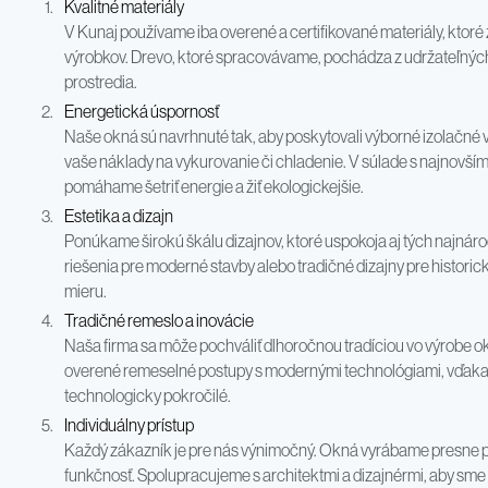
Kvalitné materiály
V Kunaj používame iba overené a certifikované materiály, ktoré
výrobkov. Drevo, ktoré spracovávame, pochádza z udržateľných
prostredia.
Energetická úspornosť
Naše okná sú navrhnuté tak, aby poskytovali výborné izolačné vla
vaše náklady na vykurovanie či chladenie. V súlade s najnovš
pomáhame šetriť energie a žiť ekologickejšie.
Estetika a dizajn
Ponúkame širokú škálu dizajnov, ktoré uspokoja aj tých najnároč
riešenia pre moderné stavby alebo tradičné dizajny pre histori
mieru.
Tradičné remeslo a inovácie
Naša firma sa môže pochváliť dlhoročnou tradíciou vo výrobe o
overené remeselné postupy s modernými technológiami, vďaka č
technologicky pokročilé.
Individuálny prístup
Každý zákazník je pre nás výnimočný. Okná vyrábame presne po
funkčnosť. Spolupracujeme s architektmi a dizajnérmi, aby sme 