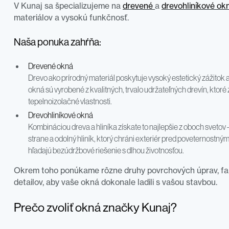
V Kunaj sa špecializujeme na
drevené
a
drevohliníkové ok
materiálov a vysokú funkčnosť.
Naša ponuka zahŕňa:
Drevené okná
Drevo ako prírodný materiál poskytuje vysoký estetický zážitok a
okná sú vyrobené z kvalitných, trvalo udržateľných drevín, ktor
tepelnoizolačné vlastnosti.
Drevohliníkové okná
Kombináciou dreva a hliníka získate to najlepšie z oboch svetov 
strane a odolný hliník, ktorý chráni exteriér pred poveternostnými
hľadajú bezúdržbové riešenie s dlhou životnosťou.
Okrem toho ponúkame rôzne druhy povrchových úprav, fa
detailov, aby vaše okná dokonale ladili s vašou stavbou.
Prečo zvoliť okná značky Kunaj?