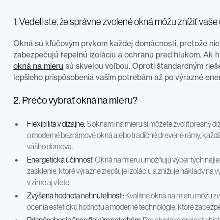
1. Vedeli ste, že správne zvolené okná môžu znížiť vaš
Okná sú kľúčovým prvkom každej domácnosti, pretože niel
zabezpečujú tepelnú izoláciu a ochranu pred hlukom. Ak h
okná na mieru
sú skvelou voľbou. Oproti štandardným rie
lepšieho prispôsobenia vašim potrebám až po výrazné ener
2. Prečo vybrať okná na mieru?
Flexibilita v dizajne:
S oknami na mieru si môžete zvoliť presný diz
o moderné bezrámové okná alebo tradičné drevené rámy, každá vo
vášho domova.
Energetická účinnosť:
Okná na mieru umožňujú výber tých najlepší
zasklenie, ktoré výrazne zlepšuje izoláciu a znižuje náklady na
v zime aj v lete.
Zvýšená hodnota nehnuteľnosti:
Kvalitné okná na mieru môžu zv
ocenia estetickú hodnotu a moderné technológie, ktoré zabezp