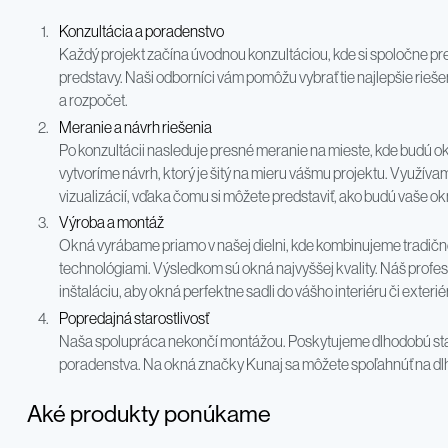
Konzultácia a poradenstvo
Každý projekt začína úvodnou konzultáciou, kde si spoločne pr
predstavy. Naši odborníci vám pomôžu vybrať tie najlepšie rieš
a rozpočet.
Meranie a návrh riešenia
Po konzultácii nasleduje presné meranie na mieste, kde budú o
vytvoríme návrh, ktorý je šitý na mieru vášmu projektu. Využív
vizualizácií, vďaka čomu si môžete predstaviť, ako budú vaše ok
Výroba a montáž
Okná vyrábame priamo v našej dielni, kde kombinujeme tradič
technológiami. Výsledkom sú okná najvyššej kvality. Náš profes
inštaláciu, aby okná perfektne sadli do vášho interiéru či exterié
Popredajná starostlivosť
Naša spolupráca nekončí montážou. Poskytujeme dlhodobú staros
poradenstva. Na okná značky Kunaj sa môžete spoľahnúť na dlh
Aké produkty ponúkame