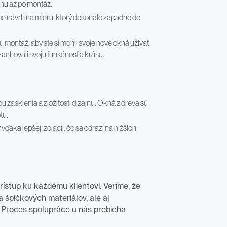
rhu až po montáž.
íme návrh na mieru, ktorý dokonale zapadne do
 montáž, aby ste si mohli svoje nové okná užívať
zachovali svoju funkčnosť a krásu.
pu zasklenia a zložitosti dizajnu. Okná z dreva sú
tu.
aka lepšej izolácii, čo sa odrazí na nižších
rístup ku každému klientovi. Veríme, že
 špičkových materiálov, ale aj
Proces spolupráce u nás prebieha