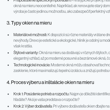
Prispôsobenie špecifickým potrebám:
Pre atypické projekty, hi
okná na mieru neoceniteľné. Napríklad, ak renovujete starý do
výroba je často jedinou možnosťou, ako zabezpečiť perfektný vz
3. Typy okien na mieru
Materiálové možnosti:
K dispozícii sú rôzne materiály vrátane dr
nevýhody. Drevo je estetické a ekologické, hliník je odolný a mode
však kratšia.
Štýlové varianty:
Okná na mieru sa dodávajú v rôznych štýloch, o
elegantný vzhľad, až po moderné posuvné a bezrámové okná, čo 
Technologické inovácie:
Moderné okná môžu obsahovať technologi
zasklenie, ktoré maximalizujú tepelnú izoláciu a znižujú potrebu
4. Proces výberu a inštalácie okien na mieru
Krok 1: Posúdenie potrieb a rozpočtu:
Najprv je dôležité identifik
hľadáte? Aká je vaša predstava o rozpočte?
Krok 2: Výber dodávateľa:
Pri výbere dodávateľa okien dbajte na 