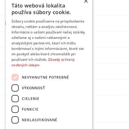
×
Táto webová lokalita
Blog
Individuell
používa súbory cookie.
Súbory cookie používame na prispôsobenie
Kontakte
obsahu, reklám a analýzu návštevnosti.
Informácie o vašom používaní našej stránky
zdieľame aj s našimi reklamnými a
Facebook
analytickými partnermi, ktorí ich môžu
kombinovať s inými informáciami, ktoré ste
im poskytli alebo ktoré zhromaždili pri
Instagram
používaní ich služieb.
Zásady ochrany
osobných údajov
LinkedIn
NEVYHNUTNE POTREBNÉ
Youtube
VÝKONNOSŤ
CIELENIE
Erstellt von
FUNKCIE
DPMarketing
NEKLASIFIKOVANÉ