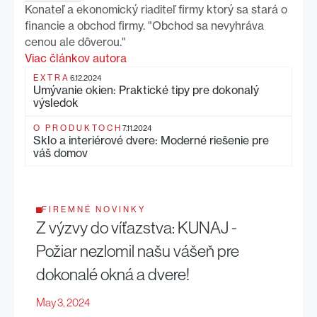
Konateľ a ekonomický riaditeľ firmy ktorý sa stará o
financie a obchod firmy. "Obchod sa nevyhráva
cenou ale dôverou."
Viac článkov autora
EXTRA
6.12.2024
Umývanie okien: Praktické tipy pre dokonalý
výsledok
O PRODUKTOCH
7.11.2024
Sklo a interiérové dvere: Moderné riešenie pre
váš domov
FIREMNÉ NOVINKY
Z výzvy do víťazstva: KUNAJ -
Požiar nezlomil našu vášeň pre
dokonalé okná a dvere!
May 3, 2024