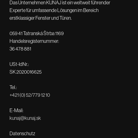
Das Unternehmen KUNAJ ist ein weltweit führender
Experte für umfassende Lösungen im Bereich
erstklassiger Fenster und Türen.
059 41 Tatranská Štrba 1169
Handelsregisternummer:
36 478 881
USt-IdNr.:
SK 2020016625
Tel.:
+421 (0) 52/779 12 10
E-Mail:
kunaj@kunaj.sk
Datenschutz