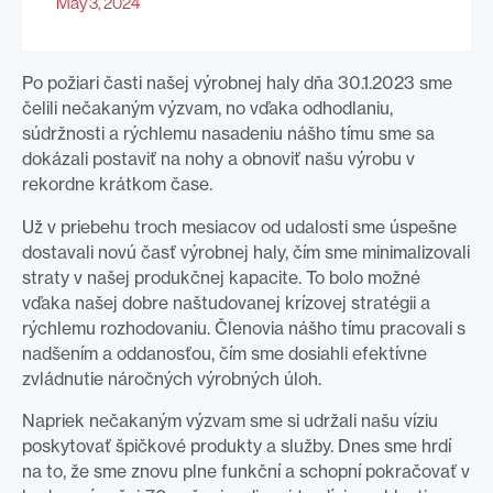
May 3, 2024
Po požiari časti našej výrobnej haly dňa 30.1.2023 sme
čelili nečakaným výzvam, no vďaka odhodlaniu,
súdržnosti a rýchlemu nasadeniu nášho tímu sme sa
dokázali postaviť na nohy a obnoviť našu výrobu v
rekordne krátkom čase.
Už v priebehu troch mesiacov od udalosti sme úspešne
dostavali novú časť výrobnej haly, čím sme minimalizovali
straty v našej produkčnej kapacite. To bolo možné
vďaka našej dobre naštudovanej krízovej stratégii a
rýchlemu rozhodovaniu. Členovia nášho tímu pracovali s
nadšením a oddanosťou, čím sme dosiahli efektívne
zvládnutie náročných výrobných úloh.
Napriek nečakaným výzvam sme si udržali našu víziu
poskytovať špičkové produkty a služby. Dnes sme hrdí
na to, že sme znovu plne funkční a schopní pokračovať v