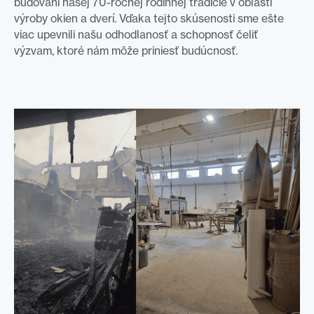
budovaní našej 70-ročnej rodinnej tradície v oblasti
výroby okien a dverí. Vďaka tejto skúsenosti sme ešte
viac upevnili našu odhodlanosť a schopnosť čeliť
výzvam, ktoré nám môže priniesť budúcnosť.