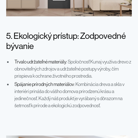
5. Ekologický prístup: Zodpovedné
bývanie
Trvalo udržateľné materiály
: Spoločnosť Kunaj využíva drevo z
obnoviteľných zdrojov a udržateľné postupy výroby, čím
prispieva k ochrane životného prostredia.
Spájanie prírodných materiálov
: Kombinácia dreva a skla v
interiéri prináša do vášho domova prirodzenú krásu a
jedinečnosť. Každý náš produkt je vyrábaný s dôrazom na
šetrnosť k prírode a ekologickú zodpovednosť.