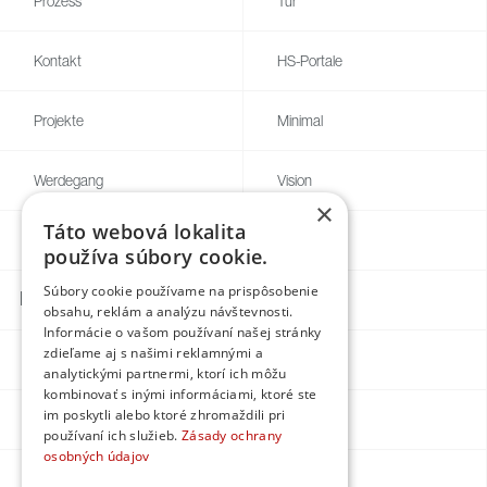
Prozess
Tür
Kontakt
HS-Portale
Projekte
Minimal
Werdegang
Vision
×
Táto webová lokalita
Blog
Individuell
používa súbory cookie.
Súbory cookie používame na prispôsobenie
Kontakte
obsahu, reklám a analýzu návštevnosti.
Informácie o vašom používaní našej stránky
zdieľame aj s našimi reklamnými a
Facebook
analytickými partnermi, ktorí ich môžu
kombinovať s inými informáciami, ktoré ste
im poskytli alebo ktoré zhromaždili pri
Instagram
používaní ich služieb.
Zásady ochrany
osobných údajov
LinkedIn