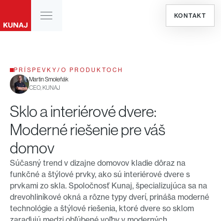
KONTAKT
PRÍSPEVKY
/
O PRODUKTOCH
Martin Smoleňák
CEO, KUNAJ
Sklo a interiérové dvere:
Moderné riešenie pre váš
domov
Súčasný trend v dizajne domovov kladie dôraz na
funkčné a štýlové prvky, ako sú interiérové dvere s
prvkami zo skla. Spoločnosť Kunaj, špecializujúca sa na
drevohliníkové okná a rôzne typy dverí, prináša moderné
technológie a štýlové riešenia, ktoré dvere so sklom
zaraďujú medzi obľúbené voľby v moderných