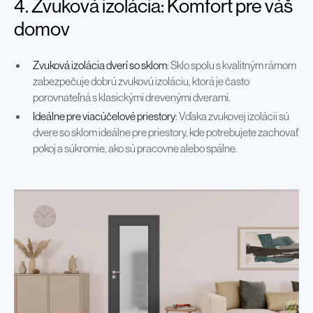
4. Zvuková izolácia: Komfort pre váš
domov
Zvuková izolácia dverí so sklom
: Sklo spolu s kvalitným rámom
zabezpečuje dobrú zvukovú izoláciu, ktorá je často
porovnateľná s klasickými drevenými dverami.
Ideálne pre viacúčelové priestory
: Vďaka zvukovej izolácii sú
dvere so sklom ideálne pre priestory, kde potrebujete zachovať
pokoj a súkromie, ako sú pracovne alebo spálne.