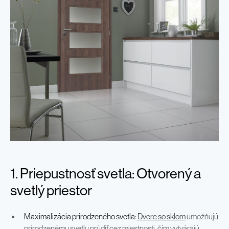
1. Priepustnosť svetla: Otvorený a
svetlý priestor
Maximalizácia prirodzeného svetla
:
Dvere so sklom
umožňujú
prirodzenému svetlu prúdiť cez miestnosti, čím vytvárajú