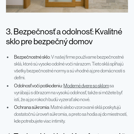
3. Bezpečnosť a odolnosť: Kvalitné
sklo pre bezpečný domov
Bezpečnostné sklo
: V našej firme používame bezpečnostné
sklá, ktoré sú vysoko odolné voči nárazom. Tieto sklá spĺňajú
všetky bezpečnostné normy a sú vhodné aj pre domácnosti s
deťmi.
Odolnosť voči poškodeniu
:
Moderné dvere so sklom
sa
vyrábajú s dôrazom na vysokú odolnosť, takže si môžete byť
istí, že aj po rokoch budú vyzerať ako nové.
Ochrana súkromia
: Matné alebo vzorované sklá poskytujú
dostatočnú úroveň súkromia, a preto sa hodia aj do miestností,
kde potrebujete viac intimity.