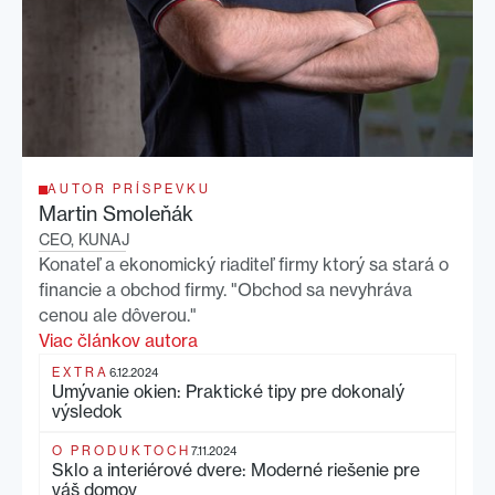
AUTOR PRÍSPEVKU
Martin Smoleňák
CEO, KUNAJ
Konateľ a ekonomický riaditeľ firmy ktorý sa stará o
financie a obchod firmy. "Obchod sa nevyhráva
cenou ale dôverou."
Viac článkov autora
EXTRA
6.12.2024
Umývanie okien: Praktické tipy pre dokonalý
výsledok
O PRODUKTOCH
7.11.2024
Sklo a interiérové dvere: Moderné riešenie pre
váš domov