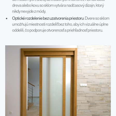
dreva alebo kovu so sklom vytvára nadčasový dizajn, ktorý
nikdy nevyjde z módy.
Optické rozdelenie bez uzatvorenia priestoru
: Dvere so sklom
umožňujú miestnosti rozdeliť bez toho, aby ich vizuálne úplne
oddelili, čo podporuje otvorenosť a priehľadnosť priestoru.