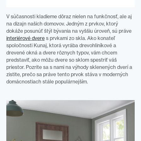
V súčasnosti kladieme dôraz nielen na funkčnosť, ale aj
na dizajn našich domovov. Jedným z prvkov, ktorý
dokáže posunúť štýl bývania na vyššiu úroveň, sú práve
interiérové dvere
s prvkami zo skla. Ako konateľ
spoločnosti Kunaj, ktorá vyrába drevohliníkové a
drevené okná a dvere rôznych typov, vám chcem
predstaviť, ako môžu dvere so sklom spestriť váš
priestor. Pozrite sa s nami na výhody sklenených dverí a
zistite, prečo sa práve tento prvok stáva v moderných
domácnostiach stále populárnejším.