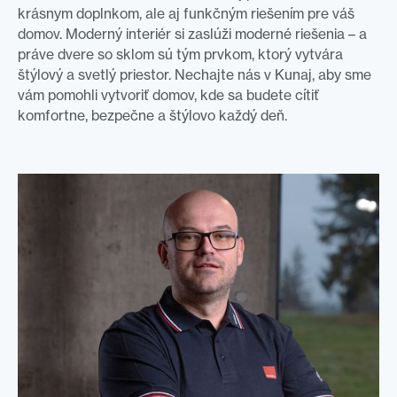
krásnym doplnkom, ale aj funkčným riešením pre váš
domov. Moderný interiér si zaslúži moderné riešenia – a
práve dvere so sklom sú tým prvkom, ktorý vytvára
štýlový a svetlý priestor. Nechajte nás v Kunaj, aby sme
vám pomohli vytvoriť domov, kde sa budete cítiť
komfortne, bezpečne a štýlovo každý deň.