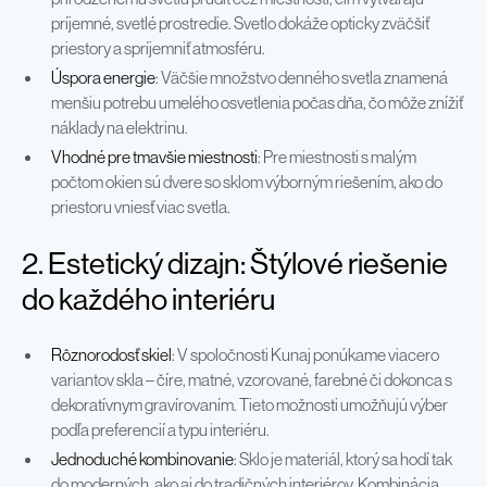
príjemné, svetlé prostredie. Svetlo dokáže opticky zväčšiť
priestory a spríjemniť atmosféru.
Úspora energie
: Väčšie množstvo denného svetla znamená
menšiu potrebu umelého osvetlenia počas dňa, čo môže znížiť
náklady na elektrinu.
Vhodné pre tmavšie miestnosti
: Pre miestnosti s malým
počtom okien sú dvere so sklom výborným riešením, ako do
priestoru vniesť viac svetla.
2. Estetický dizajn: Štýlové riešenie
do každého interiéru
Rôznorodosť skiel
: V spoločnosti Kunaj ponúkame viacero
variantov skla – číre, matné, vzorované, farebné či dokonca s
dekoratívnym gravírovaním. Tieto možnosti umožňujú výber
podľa preferencií a typu interiéru.
Jednoduché kombinovanie
: Sklo je materiál, ktorý sa hodí tak
do moderných, ako aj do tradičných interiérov. Kombinácia