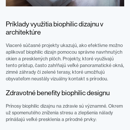
Príklady využitia biophilic dizajnu v
architektúre
Viaceré súčasné projekty ukazujú, ako efektívne možno
aplikovať biophilic dizajn pomocou správne navrhnutých
okien a presklených plôch. Projekty, ktoré využívajú
tento prístup, často zahŕňajú veľké panoramatické okná,
zimné záhrady či zelené terasy, ktoré umožňujú
obyvateľom neustály vizuálny kontakt s prírodou.
Zdravotné benefity biophilic designu
Prínosy biophilic dizajnu na zdravie sú významné. Okrem
už spomenutého zníženia stresu a zlepšenia nálady
prinášajú veľké presklenia a prírodné prvky: