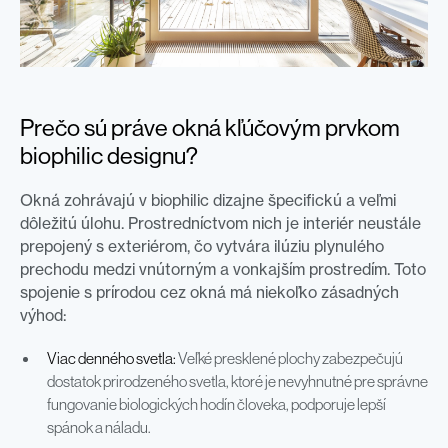
Prečo sú práve okná kľúčovým prvkom
biophilic designu?
Okná zohrávajú v biophilic dizajne špecifickú a veľmi
dôležitú úlohu. Prostredníctvom nich je interiér neustále
prepojený s exteriérom, čo vytvára ilúziu plynulého
prechodu medzi vnútorným a vonkajším prostredím. Toto
spojenie s prírodou cez okná má niekoľko zásadných
výhod:
Viac denného svetla:
Veľké presklené plochy zabezpečujú
dostatok prirodzeného svetla, ktoré je nevyhnutné pre správne
fungovanie biologických hodín človeka, podporuje lepší
spánok a náladu.