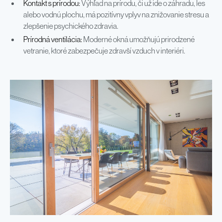
Kontakt s prírodou:
Výhľad na prírodu, či už ide o záhradu, les
alebo vodnú plochu, má pozitívny vplyv na znižovanie stresu a
zlepšenie psychického zdravia.
Prírodná ventilácia:
Moderné okná umožňujú prirodzené
vetranie, ktoré zabezpečuje zdravší vzduch v interiéri.