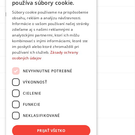
používa súbory cookie.
Súbory cookie používame na prispôsobenie
Kontakte
obsahu, reklám a analýzu návštevnosti.
Informácie o vašom používaní našej stránky
zdieľame aj s našimi reklamnými a
Facebook
analytickými partnermi, ktorí ich môžu
kombinovať s inými informáciami, ktoré ste
im poskytli alebo ktoré zhromaždili pri
Instagram
používaní ich služieb.
Zásady ochrany
osobných údajov
LinkedIn
NEVYHNUTNE POTREBNÉ
Youtube
VÝKONNOSŤ
CIELENIE
Erstellt von
FUNKCIE
DPMarketing
NEKLASIFIKOVANÉ
PRIJAŤ VŠETKO
Schutz personenbezogener Daten