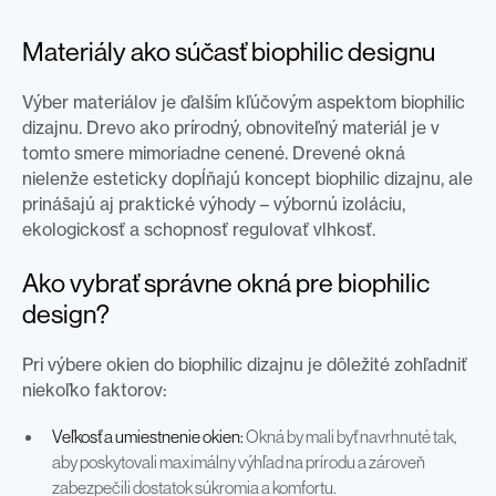
Materiály ako súčasť biophilic designu
Výber materiálov je ďalším kľúčovým aspektom biophilic
dizajnu. Drevo ako prírodný, obnoviteľný materiál je v
tomto smere mimoriadne cenené. Drevené okná
nielenže esteticky dopĺňajú koncept biophilic dizajnu, ale
prinášajú aj praktické výhody – výbornú izoláciu,
ekologickosť a schopnosť regulovať vlhkosť.
Ako vybrať správne okná pre biophilic
design?
Pri výbere okien do biophilic dizajnu je dôležité zohľadniť
niekoľko faktorov:
Veľkosť a umiestnenie okien:
Okná by mali byť navrhnuté tak,
aby poskytovali maximálny výhľad na prírodu a zároveň
zabezpečili dostatok súkromia a komfortu.