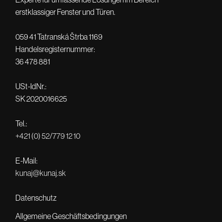
erstklassiger Fenster und Türen.
059 41 Tatranská Štrba 1169
Handelsregisternummer:
36 478 881
USt-IdNr.:
SK 2020016625
Tel.:
+421 (0) 52/779 12 10
E-Mail:
kunaj@kunaj.sk
Datenschutz
Allgemeine Geschäftsbedingungen