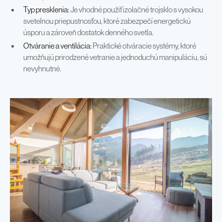
Typ presklenia:
Je vhodné použiť izolačné trojsklo s vysokou
svetelnou priepustnosťou, ktoré zabezpečí energetickú
úsporu a zároveň dostatok denného svetla.
Otváranie a ventilácia:
Praktické otváracie systémy, ktoré
umožňujú prirodzené vetranie a jednoduchú manipuláciu, sú
nevyhnutné.