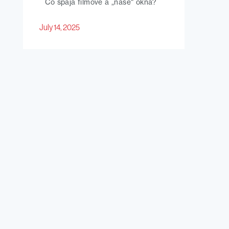
Čo spája filmové a „naše“ okná?
July 14, 2025