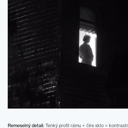
Remeselný detail:
Tenký profil rámu + číre sklo = kontrast