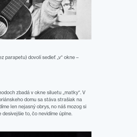
 parapetu) dovolí sedieť „v“ okne –
hodoch zbadá v okne siluetu „matky“. V
toriánskeho domu sa stáva strašiak na
idíme len nejasný obrys, no náš mozog si
 desivejšie to, čo nevidíme úplne.