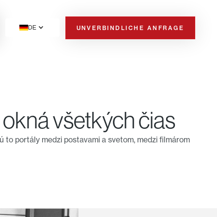
DE
UNVERBINDLICHE ANFRAGE
rbeit
é okná všetkých čias
 sú to portály medzi postavami a svetom, medzi filmárom