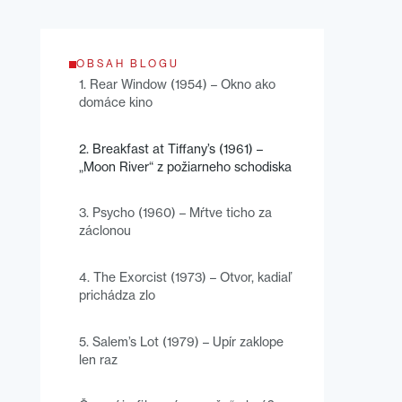
OBSAH BLOGU
1. Rear Window (1954) – Okno ako
domáce kino
2. Breakfast at Tiffany’s (1961) –
„Moon River“ z požiarneho schodiska
3. Psycho (1960) – Mŕtve ticho za
záclonou
4. The Exorcist (1973) – Otvor, kadiaľ
prichádza zlo
5. Salem’s Lot (1979) – Upír zaklope
len raz