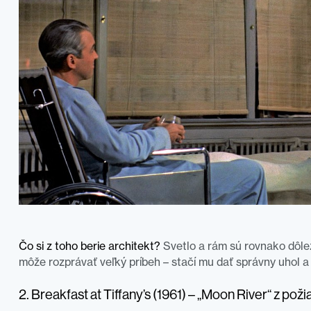
Čo si z toho berie architekt?
Svetlo a rám sú rovnako dôlež
môže rozprávať veľký príbeh – stačí mu dať správny uhol a
2. Breakfast at Tiffany’s (1961) – „Moon River“ z po