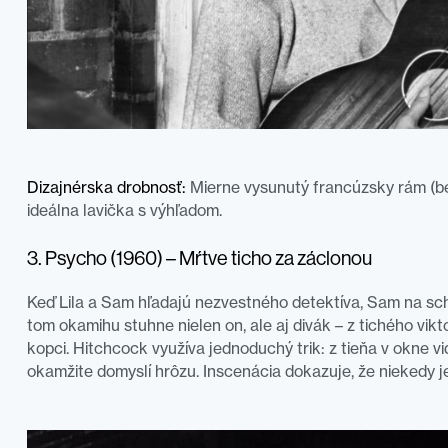
Dizajnérska drobnosť:
Mierne vysunutý francúzsky rám (bez
ideálna lavička s výhľadom.
3. Psycho (1960) – Mŕtve ticho za záclonou
Keď Lila a Sam hľadajú nezvestného detektíva, Sam na sc
tom okamihu stuhne nielen on, ale aj divák – z tichého vik
kopci. Hitchcock využíva jednoduchý trik: z tieňa v okne v
okamžite domyslí hrôzu. Inscenácia dokazuje, že niekedy je