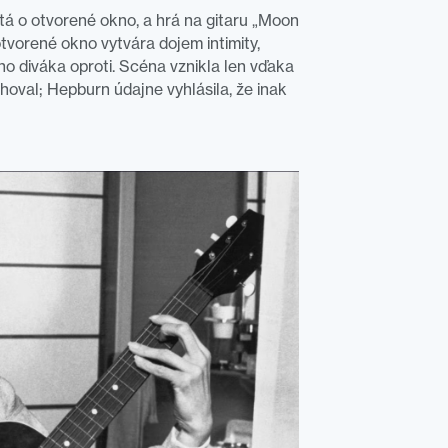
á o otvorené okno, a hrá na gitaru „Moon
otvorené okno vytvára dojem intimity,
ho diváka oproti. Scéna vznikla len vďaka
hoval; Hepburn údajne vyhlásila, že inak