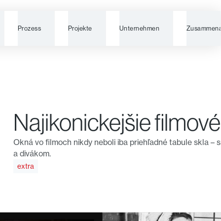
Prozess
Projekte
Unternehmen
Zusammena
Najikonickejšie filmov
Okná vo filmoch nikdy neboli iba priehľadné tabule skla –
a divákom.
extra