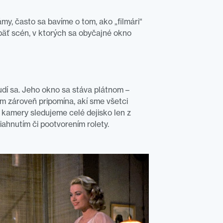
my, často sa bavíme o tom, ako „filmári“
päť scén, v ktorých sa obyčajné okno
udí sa. Jeho okno sa stáva plátnom –
ám zároveň pripomína, akí sme všetci
 kamery sledujeme celé dejisko len z
tiahnutím či pootvorením rolety.