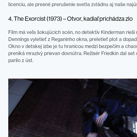
licenciu, ale presné prerušenie svetla zvládnu aj naše naj
4. The Exorcist (1973) – Otvor, kadiaľ prichádza zlo
Film má veľa šokujúcich scén, no detektív Kinderman rieši
Dennings vyletieť z Reganinho okna, preletieť plot a do
Okno v detskej izbe je tu hranicou medzi bezpečím a chao
preniká mrazivý prievan dovnútra. Režisér Friedkin dal se
parilo z úst.