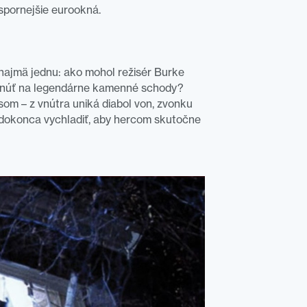
úspornejšie eurookná.
 najmä jednu: ako mohol režisér Burke
padnúť na legendárne kamenné schody?
som – z vnútra uniká diabol von, zvonku
t dokonca vychladiť, aby hercom skutočne