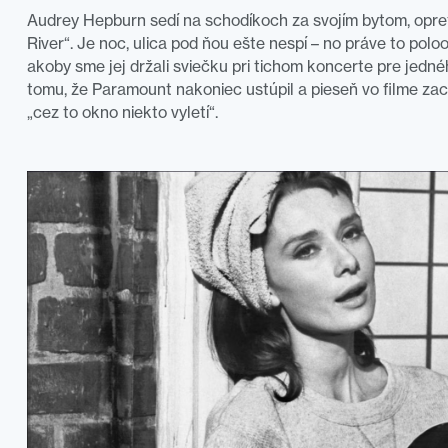
Audrey Hepburn sedí na schodíkoch za svojím bytom, opret
River“. Je noc, ulica pod ňou ešte nespí – no práve to polo
akoby sme jej držali sviečku pri tichom koncerte pre jedné
tomu, že Paramount nakoniec ustúpil a pieseň vo filme zac
„cez to okno niekto vyletí“.