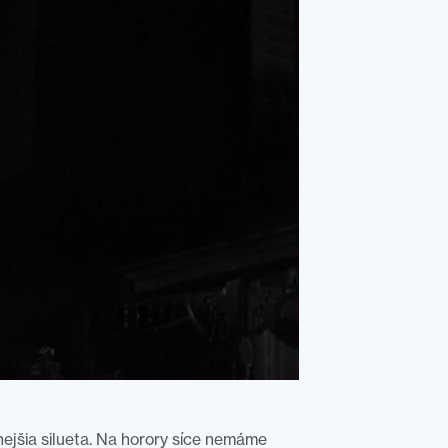
nejšia silueta. Na horory síce nemáme