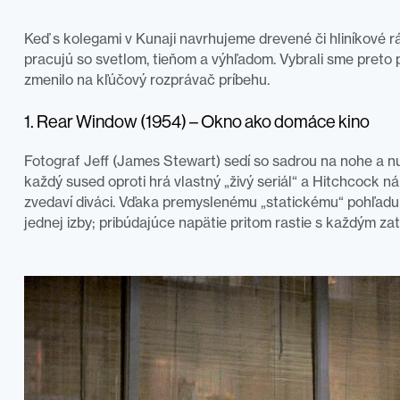
Keď s kolegami v Kunaji navrhujeme drevené či hliníkové rá
pracujú so svetlom, tieňom a výhľadom. Vybrali sme preto 
zmenilo na kľúčový rozprávač príbehu.
1. Rear Window (1954) – Okno ako domáce kino
Fotograf Jeff (James Stewart) sedí so sadrou na nohe a n
každý sused oproti hrá vlastný „živý seriál“ a Hitchcock n
zvedaví diváci. Vďaka premyslenému „statickému“ pohľadu
jednej izby; pribúdajúce napätie pritom rastie s každým za