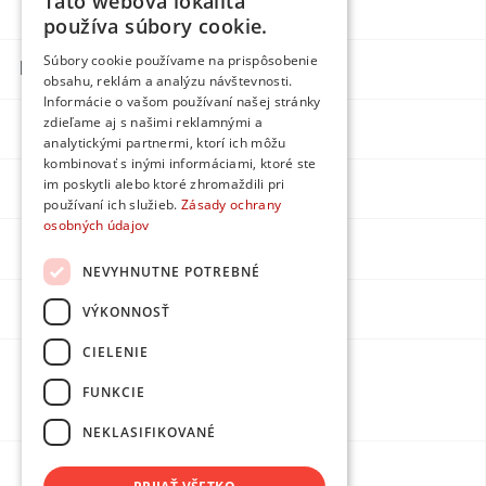
Táto webová lokalita
Blog
Egyedi
používa súbory cookie.
Súbory cookie používame na prispôsobenie
Kapcsolatok
obsahu, reklám a analýzu návštevnosti.
Informácie o vašom používaní našej stránky
zdieľame aj s našimi reklamnými a
Facebook
analytickými partnermi, ktorí ich môžu
kombinovať s inými informáciami, ktoré ste
im poskytli alebo ktoré zhromaždili pri
Instagram
používaní ich služieb.
Zásady ochrany
osobných údajov
LinkedIn
NEVYHNUTNE POTREBNÉ
Youtube
VÝKONNOSŤ
CIELENIE
Készítette:
FUNKCIE
DPMarketing
NEKLASIFIKOVANÉ