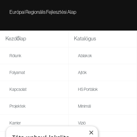
Európai Regionális Fejlesztési Alap
Kezdőlap
Katalógus
Rólunk
Ablakok
Folyamat
Ajtók
Kapcsolat
HS Portálok
Projektek
Minimál
Karrier
Vízió
×