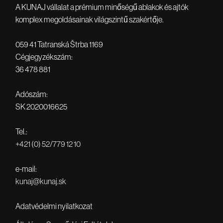
tölgyfa kivitelű fa-alumínium visionre,
A KUNAJ vállalat a prémium minőségű ablakok és ajtók
és egyáltalán nem bántuk meg.
komplex megoldásainak világszintű szakértője.
Szuper, csak ajánlani tudom.
059 41 Tatranská Štrba 1169
Cégjegyzékszám:
36 478 881
Adószám:
SK 2020016625
Tel.:
+421 (0) 52/779 12 10
e-mail:
kunaj@kunaj.sk
Adatvédelmi nyilatkozat