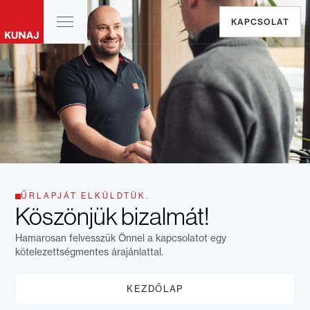
KAPCSOLAT
ŰRLAPJÁT ELKÜLDTÜK.
Köszönjük bizalmát!
Hamarosan felvesszük Önnel a kapcsolatot egy
kötelezettségmentes árajánlattal.
KEZDŐLAP