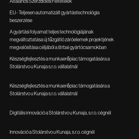
Általános Szerződési Feltételek
EU - Teljesen automatizált gyártástechnológia
beszerzése
A gyártási folyamat teljes technológiájának
megváltoztatása új tűzgátló záróelemek projektjének
megvalósítása céljából a štrbai gyártócsarnokban
Készségfejlesztés a munkaerőpiac támogatására a
Stolárstvo u Kunaja s.r.o. vállalatnál
Készségfejlesztés a munkaerőpiac támogatására a
Stolárstvo u Kunaja s.r.o. vállalatnál
Digitális innováció a Stolárstvo u Kunaja, s.r.o. cégnél
Innováció a Stolárstvo u Kunaja, s.r.o. cégnél