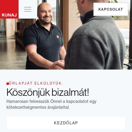
KAPCSOLAT
ŰRLAPJÁT ELKÜLDTÜK.
Köszönjük bizalmát!
Hamarosan felvesszük Önnel a kapcsolatot egy
kötelezettségmentes árajánlattal.
KEZDŐLAP