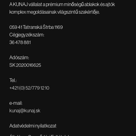
tölgyfa kivitelű fa-alumínium visionre,
A KUNAJ vállalat a prémium minőségű ablakok és ajtók
és egyáltalán nem bántuk meg.
komplex megoldásainak világszintű szakértője.
Szuper, csak ajánlani tudom.
059 41 Tatranská Štrba 1169
Cégjegyzékszám:
36 478 881
Adószám:
SK 2020016625
Tel.:
+421 (0) 52/779 12 10
e-mail:
kunaj@kunaj.sk
Adatvédelmi nyilatkozat