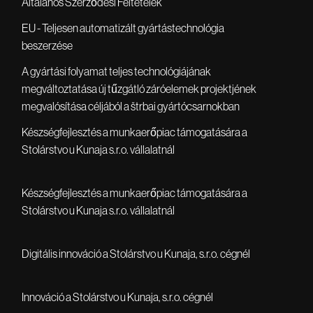
Általános Szerződési Feltételek
EU - Teljesen automatizált gyártástechnológia
beszerzése
A gyártási folyamat teljes technológiájának
megváltoztatása új tűzgátló záróelemek projektjének
megvalósítása céljából a štrbai gyártócsarnokban
Készségfejlesztés a munkaerőpiac támogatására a
Stolárstvo u Kunaja s.r.o. vállalatnál
Készségfejlesztés a munkaerőpiac támogatására a
Stolárstvo u Kunaja s.r.o. vállalatnál
Digitális innováció a Stolárstvo u Kunaja, s.r.o. cégnél
Innováció a Stolárstvo u Kunaja, s.r.o. cégnél