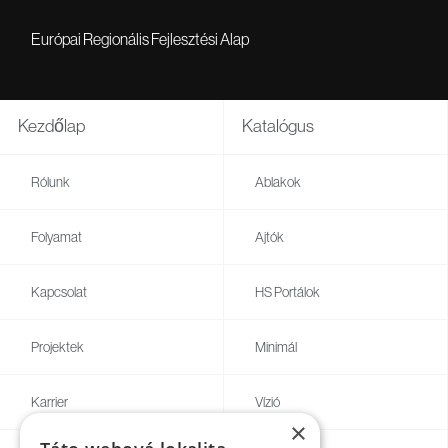
Európai Regionális Fejlesztési Alap
Kezdőlap
Katalógus
Rólunk
Ablakok
Folyamat
Ajtók
Kapcsolat
HS Portálok
Projektek
Minimál
Karrier
Vízió
×