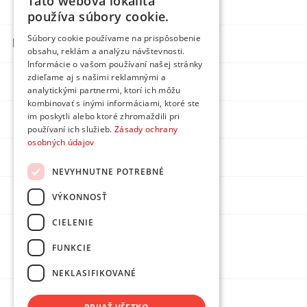
Táto webová lokalita
Blog
Egyedi
používa súbory cookie.
Súbory cookie používame na prispôsobenie
Kapcsolatok
obsahu, reklám a analýzu návštevnosti.
Informácie o vašom používaní našej stránky
zdieľame aj s našimi reklamnými a
Facebook
analytickými partnermi, ktorí ich môžu
kombinovať s inými informáciami, ktoré ste
im poskytli alebo ktoré zhromaždili pri
Instagram
používaní ich služieb.
Zásady ochrany
osobných údajov
LinkedIn
NEVYHNUTNE POTREBNÉ
Youtube
VÝKONNOSŤ
CIELENIE
Készítette:
FUNKCIE
DPMarketing
NEKLASIFIKOVANÉ