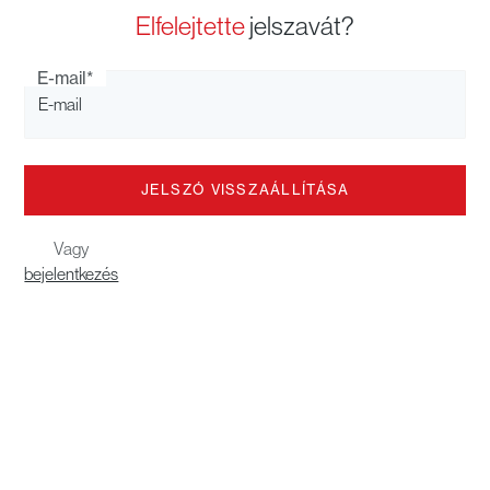
Elfelejtette
jelszavát?
E-mail*
Vagy
bejelentkezés