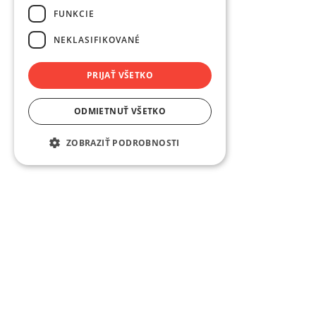
FUNKCIE
NEKLASIFIKOVANÉ
PRIJAŤ VŠETKO
ODMIETNUŤ VŠETKO
ZOBRAZIŤ PODROBNOSTI
Rólunk
A KUNAJ vállalat a prémium minőségű ablakok és ajtók
komplex megoldásainak világszintű szakértője.