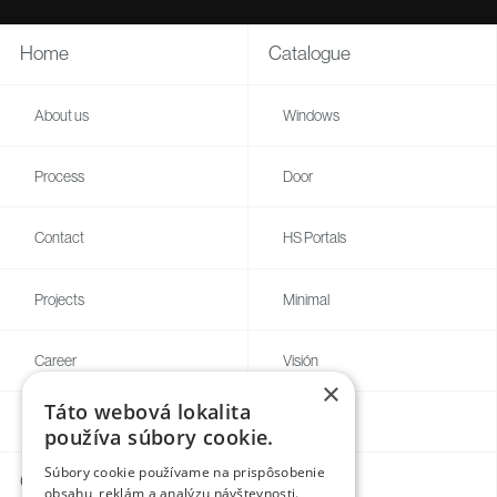
Home
Catalogue
About us
Windows
Process
Door
Contact
HS Portals
Projects
Minimal
Career
Visión
×
Táto webová lokalita
Blogg
Individual
používa súbory cookie.
Súbory cookie používame na prispôsobenie
Contacts
obsahu, reklám a analýzu návštevnosti.