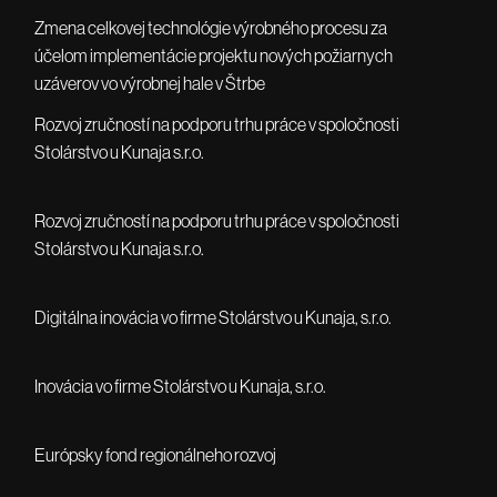
Zmena celkovej technológie výrobného procesu za
účelom implementácie projektu nových požiarnych
uzáverov vo výrobnej hale v Štrbe
Rozvoj zručností na podporu trhu práce v spoločnosti
Stolárstvo u Kunaja s.r.o.
Rozvoj zručností na podporu trhu práce v spoločnosti
Stolárstvo u Kunaja s.r.o.
Digitálna inovácia vo firme Stolárstvo u Kunaja, s.r.o.
Inovácia vo firme Stolárstvo u Kunaja, s.r.o.
Európsky fond regionálneho rozvoj