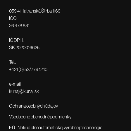
059 41 Tatranská Štrba 1169
IČO:
36 478 881
IČ DPH:
SK 2020016625
Tel.:
+421 (0) 52/779 12 10
e-mail:
kunaj@kunaj.sk
Ochrana osobných údajov
Všeobecné obchodné podmienky
EÚ - Nákup plnoautomatickej výrobnej technológie