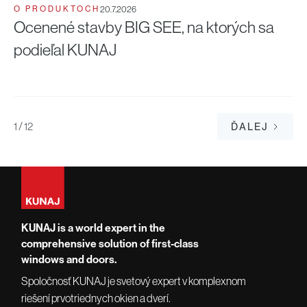
O PRODUKTOCH
20.7.2026
O
Ocenené stavby BIG SEE, na ktorých sa
A
podieľal KUNAJ
n
1 / 12
ĎALEJ
KUNAJ is a world expert in the
comprehensive solution of first-class
windows and doors.
Spoločnosť KUNAJ je svetový expert v komplexnom
riešení prvotriednych okien a dverí.