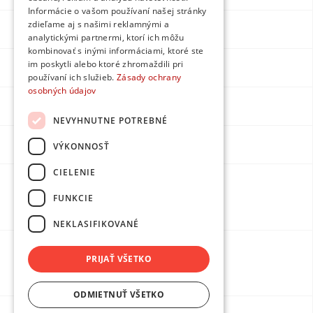
Informácie o vašom používaní našej stránky
zdieľame aj s našimi reklamnými a
Facebook
analytickými partnermi, ktorí ich môžu
kombinovať s inými informáciami, ktoré ste
im poskytli alebo ktoré zhromaždili pri
Instagram
používaní ich služieb.
Zásady ochrany
osobných údajov
LinkedIn
NEVYHNUTNE POTREBNÉ
Youtube
VÝKONNOSŤ
CIELENIE
Made by
FUNKCIE
DPMarketing
NEKLASIFIKOVANÉ
PRIJAŤ VŠETKO
Protection of personal data
ODMIETNUŤ VŠETKO